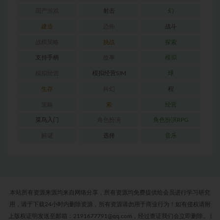
国产游戏
射击
幻
建造
恐怖
战斗
战棋策略
挑战
探索
支持手柄
故事
模拟
模拟经营
模拟经营SIM
球
生存
科幻
程
策略
索
经营
菜鸟入门
角色扮演
角色扮演RPG
解谜
选择
音乐
本站所有资源来源均来自网络分享，所有资源均免费提供给会员进行学习研究
用，请于下载24小时内删除资源，所有资源请勿用于商业行为！如有侵权请附
上版权证明发送至邮箱：2191677791@qq.com，经过查证我们会立即删除。
|