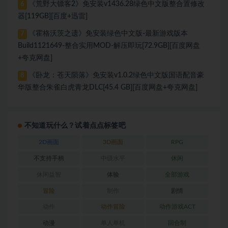
《荒野大镖客2》免安装v1436.28绿色中文版整合置修改
6
器[119GB][百度+迅雷]
《霍格沃茨之遗》免安装绿色中文版-最新游戏版本
7
Build1121649-整合实用MOD-解压即玩[72.9GB][百度网盘
+夸克网盘]
《卧龙：苍天陨落》免安装v1.0.2绿色中文版国语配音豪
8
华版整合朱雀白虎青龙DLC[45.4 GB][百度网盘+夸克网盘]
不知道玩什么？试着点点标签吧
2D画面
3D画面
RPG
不支持手柄
中级水平
休闲
休闲益智
体验
全部游戏
冒险
制作
剧情
动作
动作冒险
动作游戏ACT
动漫
单人单机
回合制