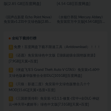
《回声点新星 Echo Point Nova》
《水银疗养院 Mercury Abbey》
免安装v1.231中文绿色版[2.85
免安装官方中文版[4.54 GB][百度
GB][百度网盘]
网盘]
全站下载排行榜
免费！百度网盘下载不限速工具（Antdownload）！！！
1
《还愿》免安装绿色中文版【顶级超级全国绝版资源】
2
[7.9GB][天翼+百度]
《侠盗飞车5 Grand Theft Auto V GTA5》免安装v1.60中
3
文绿色版豪华版整合全部DLC[101GB][百度网盘]
《只狼：影逝二度》免安装中文绿色版整合几十个
4
MOD[15.6G][天翼+迅雷+百度]
《三国群英传8》免安装-V2.1.1-修复-(官中+全DLC-神赵
5
云+神关羽+虞姬等）绿色中文版[7.51GB][天翼+百度]