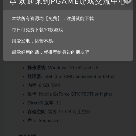
欢迎来到PGAME游戏交流中心
享受游戏中美轮美奂的场景和令人陶醉的音乐
本站所有资源均【免费】，注册就能下载
系统需求
每日可免费下载10款游戏
用爱发电，运营不易~
最低配置:
感觉好用的话，就推荐给身边的朋友吧
需要 64 位处理器和操作系统
操作系统:
Windows 10 x64 and UP
处理器:
Intel i3 or AMD equivalent or better
内存:
8 GB RAM
显卡:
Nvidia GeForce GTX 750Ti or higher
DirectX 版本:
11
存储空间:
需要 15 GB 可用空间
声卡:
Soundcard