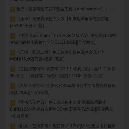
免费！百度网盘下载不限速工具（Antdownload）！！！
1
《还愿》免安装绿色中文版【顶级超级全国绝版资源】
2
[7.9GB][天翼+百度]
《侠盗飞车5 Grand Theft Auto V GTA5》免安装v1.60中
3
文绿色版豪华版整合全部DLC[101GB][百度网盘]
《只狼：影逝二度》免安装中文绿色版整合几十个
4
MOD[15.6G][天翼+迅雷+百度]
《三国群英传8》免安装-V2.1.1-修复-(官中+全DLC-神赵
5
云+神关羽+虞姬等）绿色中文版[7.51GB][天翼+百度]
《荒野大镖客2》免安装v1436.28绿色中文版整合置修改
6
器[119GB][百度+迅雷]
《霍格沃茨之遗》免安装绿色中文版-最新游戏版本
7
Build1121649-整合实用MOD-解压即玩[72.9GB][百度网盘
+夸克网盘]
《卧龙：苍天陨落》免安装v1.0.2绿色中文版国语配音豪
8