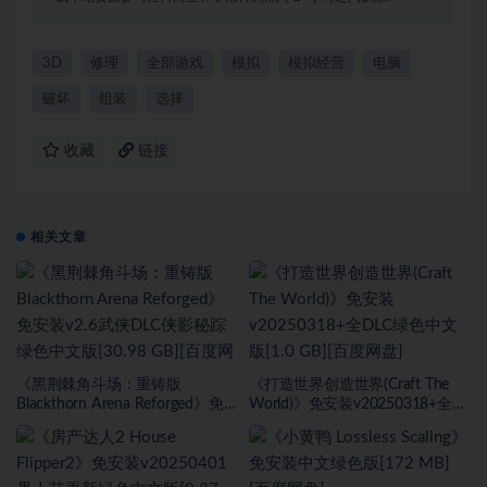
3D
修理
全部游戏
模拟
模拟经营
电脑
破坏
组装
选择
收藏
链接
相关文章
《黑荆棘角斗场：重铸版
《打造世界创造世界(Craft The
Blackthorn Arena Reforged》免
World)》免安装v20250318+全
安装v2.6武侠DLC侠影秘踪绿色中
DLC绿色中文版[1.0 GB][百度网
文版[30.98 GB][百度网盘]
盘]