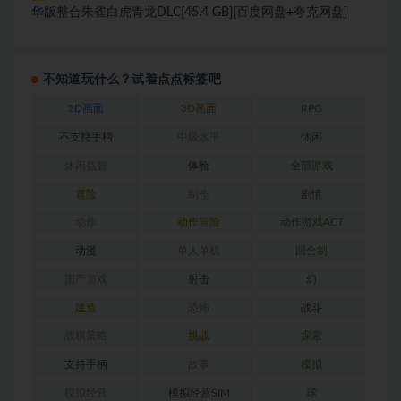
华版整合朱雀白虎青龙DLC[45.4 GB][百度网盘+夸克网盘]
不知道玩什么？试着点点标签吧
2D画面
3D画面
RPG
不支持手柄
中级水平
休闲
休闲益智
体验
全部游戏
冒险
制作
剧情
动作
动作冒险
动作游戏ACT
动漫
单人单机
回合制
国产游戏
射击
幻
建造
恐怖
战斗
战棋策略
挑战
探索
支持手柄
故事
模拟
模拟经营
模拟经营SIM
球