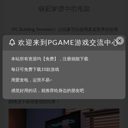
《PC Building Simulator》让玩家可以使用真实世界供应商
提供的大量模型精准的授权配件攒机。
×
欢迎来到PGAME游戏交流中心
如果没有预算限制，你能装配出什么样的终极电脑？
用你最喜欢的部件在机箱中装配你的电脑，通过选择喜爱
本站所有资源均【免费】，注册就能下载
的 LED 和线缆颜色让它真正脱颖而出，同时展现自己的攒
每日可免费下载10款游戏
机风格。从一系列气冷和水冷却解决方案中进行选择，使
电脑保持冷却，甚至可以采用完全定制的水冷环路！装机
用爱发电，运营不易~
完成后，启动电脑，看看它的跑分如何。对结果不满意？
感觉好用的话，就推荐给身边的朋友吧
进入 BIOS 界面，启动超频试试，看看是否能在不造成破坏
的情况下获得更优的结果！