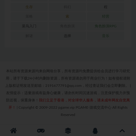
生存
科幻
程
策略
索
经营
菜鸟入门
角色扮演
角色扮演RPG
解谜
选择
音乐
本站所有资源来源均来自网络分享，所有资源均免费提供给会员进行学习研究
用，请于下载24小时内删除资源，所有资源请勿用于商业行为！如有侵权请附
上版权证明发送至邮箱：2191677791@qq.com，经过查证我们会立即删除。
|
友情提示：适量游戏有益身心健康，请勿长时间沉迷游戏，注意保护视力并预
防近视，保重身体！
我们立足于香港，对全球华人服务，请未成年网友自觉离
开！
|
Copyright © 2009-2022 pgame.vip PGAME-游戏交流中心 All Rights
Reserved