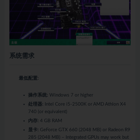
系统需求
最低配置:
操作系统:
Windows 7 or higher
处理器:
Intel Core i5-2500K or AMD Athlon X4
740 (or equivalent)
内存:
4 GB RAM
显卡:
GeForce GTX 660 (2048 MB) or Radeon R9
285 (2048 MB) – Integrated GPUs may work but