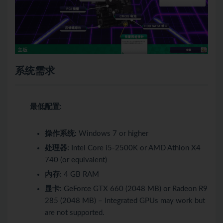
系统需求
最低配置:
操作系统:
Windows 7 or higher
处理器:
Intel Core i5-2500K or AMD Athlon X4
740 (or equivalent)
内存:
4 GB RAM
显卡:
GeForce GTX 660 (2048 MB) or Radeon R9
285 (2048 MB) – Integrated GPUs may work but
are not supported.