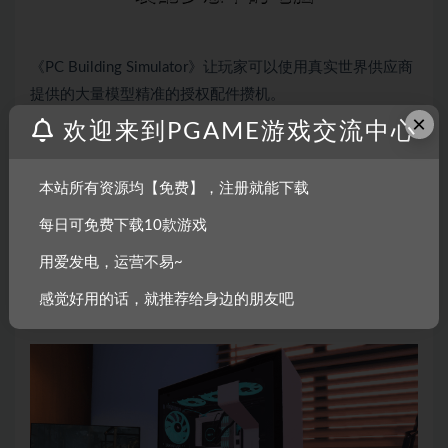
《PC Building Simulator》让玩家可以使用真实世界供应商
提供的大量模型精准的授权配件攒机。
×
如果没有预算限制，你能装配出什么样的终极电脑？
欢迎来到PGAME游戏交流中心
用你最喜欢的部件在机箱中装配你的电脑，通过选择喜爱
的 LED 和线缆颜色让它真正脱颖而出，同时展现自己的攒
本站所有资源均【免费】，注册就能下载
机风格。从一系列气冷和水冷却解决方案中进行选择，使
每日可免费下载10款游戏
电脑保持冷却，甚至可以采用完全定制的水冷环路！装机
用爱发电，运营不易~
完成后，启动电脑，看看它的跑分如何。对结果不满意？
进入 BIOS 界面，启动超频试试，看看是否能在不造成破坏
感觉好用的话，就推荐给身边的朋友吧
的情况下获得更优的结果！