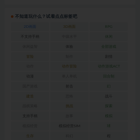
不知道玩什么？试着点点标签吧
2D画面
3D画面
RPG
不支持手柄
中级水平
休闲
休闲益智
体验
全部游戏
冒险
制作
剧情
动作
动作冒险
动作游戏ACT
动漫
单人单机
回合制
国产游戏
射击
幻
建造
恐怖
战斗
战棋策略
挑战
探索
支持手柄
故事
模拟
模拟经营
模拟经营SIM
球
生存
科幻
程