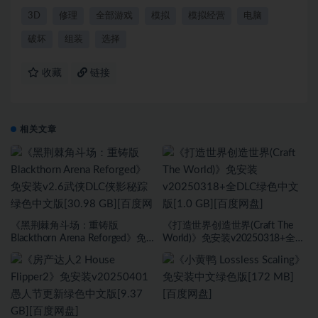
3D
修理
全部游戏
模拟
模拟经营
电脑
破坏
组装
选择
收藏
链接
相关文章
《黑荆棘角斗场：重铸版
《打造世界创造世界(Craft The
Blackthorn Arena Reforged》免
World)》免安装v20250318+全
安装v2.6武侠DLC侠影秘踪绿色中
DLC绿色中文版[1.0 GB][百度网
文版[30.98 GB][百度网盘]
盘]