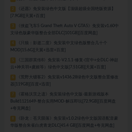
《还愿》免安装绿色中文版【顶级超级全国绝版资源】
2
[7.9GB][天翼+百度]
《侠盗飞车5 Grand Theft Auto V GTA5》免安装v1.60中
3
文绿色版豪华版整合全部DLC[101GB][百度网盘]
《只狼：影逝二度》免安装中文绿色版整合几十个
4
MOD[15.6G][天翼+迅雷+百度]
《三国群英传8》免安装-V2.1.1-修复-(官中+全DLC-神赵
5
云+神关羽+虞姬等）绿色中文版[7.51GB][天翼+百度]
《荒野大镖客2》免安装v1436.28绿色中文版整合置修改
6
器[119GB][百度+迅雷]
《霍格沃茨之遗》免安装绿色中文版-最新游戏版本
7
Build1121649-整合实用MOD-解压即玩[72.9GB][百度网盘
+夸克网盘]
《卧龙：苍天陨落》免安装v1.0.2绿色中文版国语配音豪
8
华版整合朱雀白虎青龙DLC[45.4 GB][百度网盘+夸克网盘]