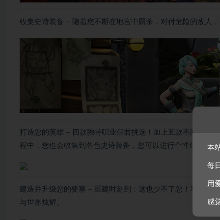
收集史诗装备 – 随着您不断在地宫中厮杀，对付危险的敌人
打造您的英雄 – 四款独特职业任君挑选！加上五款不同圣物
程中，您也会收集到各色史诗装备，您可以进行个性化，使其
本
每
用
建造并升级您的要塞 – 重建时刻到：这也少不了您！享受属
感
与世界炫耀。