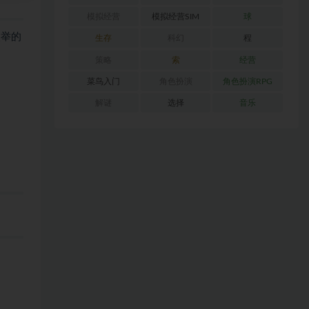
模拟经营
模拟经营SIM
球
枚举的
生存
科幻
程
策略
索
经营
菜鸟入门
角色扮演
角色扮演RPG
解谜
选择
音乐