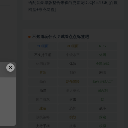
语配音豪华版整合朱雀白虎青龙DLC[45.4 GB][百度
网盘+夸克网盘]
不知道玩什么？试着点点标签吧
2D画面
3D画面
RPG
不支持手柄
中级水平
休闲
休闲益智
体验
全部游戏
×
冒险
制作
剧情
旅途过
动作
动作冒险
动作游戏ACT
动漫
单人单机
回合制
国产游戏
射击
幻
建造
恐怖
战斗
向好友
战棋策略
挑战
探索
支持手柄
故事
模拟