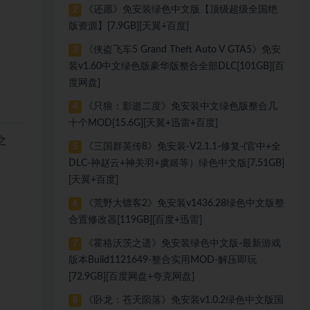
《还愿》免安装绿色中文版【顶级超级全国绝
2
版资源】[7.9GB][天翼+百度]
《侠盗飞车5 Grand Theft Auto V GTA5》免安
3
装v1.60中文绿色版豪华版整合全部DLC[101GB][百
度网盘]
《只狼：影逝二度》免安装中文绿色版整合几
4
十个MOD[15.6G][天翼+迅雷+百度]
之
《三国群英传8》免安装-V2.1.1-修复-(官中+全
5
DLC-神赵云+神关羽+虞姬等）绿色中文版[7.51GB]
[天翼+百度]
《荒野大镖客2》免安装v1436.28绿色中文版整
6
合置修改器[119GB][百度+迅雷]
《霍格沃茨之遗》免安装绿色中文版-最新游戏
7
版本Build1121649-整合实用MOD-解压即玩
[72.9GB][百度网盘+夸克网盘]
《卧龙：苍天陨落》免安装v1.0.2绿色中文版国
8