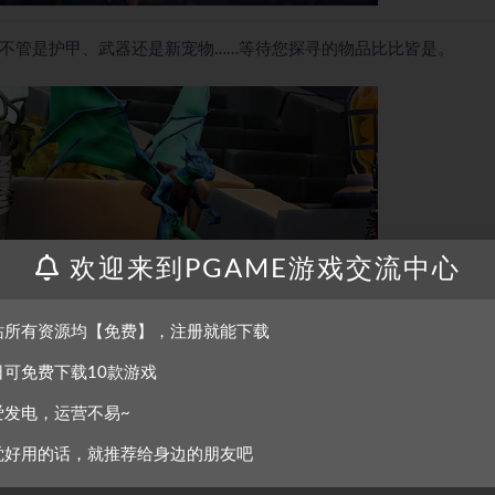
，不管是护甲、武器还是新宠物……等待您探寻的物品比比皆是。
欢迎来到PGAME游戏交流中心
副职，为您提供多种多样的方式来打造您的英雄，最大化您的伤害。
与自身英雄的独特装扮相搭配。
站所有资源均【免费】，注册就能下载
日可免费下载10款游戏
爱发电，运营不易~
于您自己的要塞，在那里您可以升级装备，修缮属于您自己的地盘，
觉好用的话，就推荐给身边的朋友吧