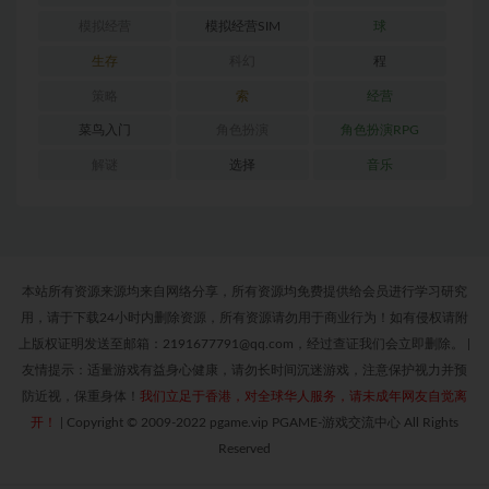
模拟经营
模拟经营SIM
球
生存
科幻
程
策略
索
经营
菜鸟入门
角色扮演
角色扮演RPG
解谜
选择
音乐
本站所有资源来源均来自网络分享，所有资源均免费提供给会员进行学习研究
用，请于下载24小时内删除资源，所有资源请勿用于商业行为！如有侵权请附
上版权证明发送至邮箱：2191677791@qq.com，经过查证我们会立即删除。
|
友情提示：适量游戏有益身心健康，请勿长时间沉迷游戏，注意保护视力并预
防近视，保重身体！
我们立足于香港，对全球华人服务，请未成年网友自觉离
开！
|
Copyright © 2009-2022 pgame.vip PGAME-游戏交流中心 All Rights
Reserved