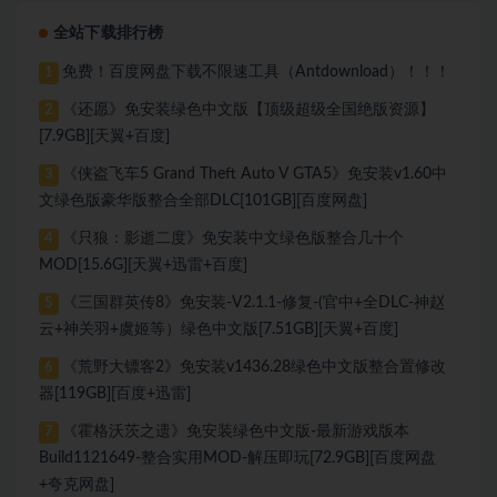
全站下载排行榜
免费！百度网盘下载不限速工具（Antdownload）！！！
1
《还愿》免安装绿色中文版【顶级超级全国绝版资源】
2
[7.9GB][天翼+百度]
《侠盗飞车5 Grand Theft Auto V GTA5》免安装v1.60中
3
文绿色版豪华版整合全部DLC[101GB][百度网盘]
《只狼：影逝二度》免安装中文绿色版整合几十个
4
MOD[15.6G][天翼+迅雷+百度]
《三国群英传8》免安装-V2.1.1-修复-(官中+全DLC-神赵
5
云+神关羽+虞姬等）绿色中文版[7.51GB][天翼+百度]
《荒野大镖客2》免安装v1436.28绿色中文版整合置修改
6
器[119GB][百度+迅雷]
《霍格沃茨之遗》免安装绿色中文版-最新游戏版本
7
Build1121649-整合实用MOD-解压即玩[72.9GB][百度网盘
+夸克网盘]