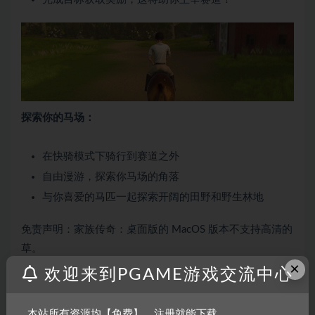
探索你的马场：
在快骑模式下骑行到赛道之外
自由漫游，探索你马场的角落
与你喜爱的马匹一起探索开阔的田野和野生林地
免责声明：家族传奇：桌面版的 MacOS 版本不支持高清的
草。
×
欢迎来到PGAME游戏交流中心
系统需求
本站所有资源均【免费】，注册就能下载