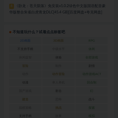
《卧龙：苍天陨落》免安装v1.0.2绿色中文版国语配音豪
8
华版整合朱雀白虎青龙DLC[45.4 GB][百度网盘+夸克网盘]
不知道玩什么？试着点点标签吧
2D画面
3D画面
RPG
不支持手柄
中级水平
休闲
休闲益智
体验
全部游戏
冒险
制作
剧情
动作
动作冒险
动作游戏ACT
动漫
单人单机
回合制
国产游戏
射击
幻
建造
恐怖
战斗
战棋策略
挑战
探索
支持手柄
故事
模拟