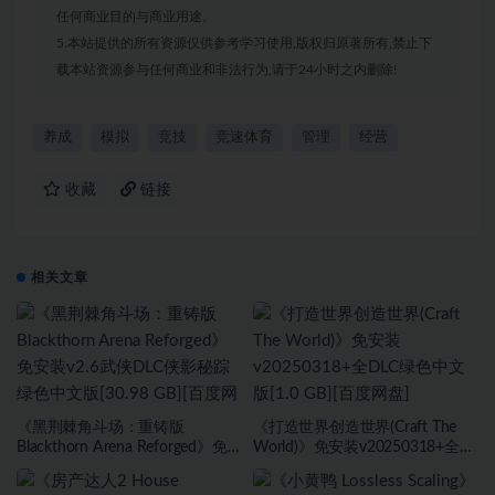
任何商业目的与商业用途。
5.本站提供的所有资源仅供参考学习使用,版权归原著所有,禁止下
载本站资源参与任何商业和非法行为,请于24小时之内删除!
养成
模拟
竞技
竞速体育
管理
经营
收藏
链接
相关文章
《黑荆棘角斗场：重铸版
《打造世界创造世界(Craft The
Blackthorn Arena Reforged》免
World)》免安装v20250318+全
安装v2.6武侠DLC侠影秘踪绿色中
DLC绿色中文版[1.0 GB][百度网
文版[30.98 GB][百度网盘]
盘]