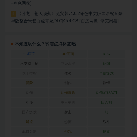
+夸克网盘]
《卧龙：苍天陨落》免安装v1.0.2绿色中文版国语配音豪
8
华版整合朱雀白虎青龙DLC[45.4 GB][百度网盘+夸克网盘]
不知道玩什么？试着点点标签吧
2D画面
3D画面
RPG
不支持手柄
中级水平
休闲
休闲益智
体验
全部游戏
冒险
制作
剧情
动作
动作冒险
动作游戏ACT
动漫
单人单机
回合制
国产游戏
射击
幻
建造
恐怖
战斗
战棋策略
挑战
探索