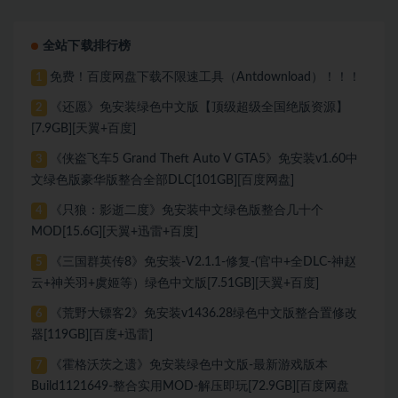
全站下载排行榜
免费！百度网盘下载不限速工具（Antdownload）！！！
1
《还愿》免安装绿色中文版【顶级超级全国绝版资源】
2
[7.9GB][天翼+百度]
《侠盗飞车5 Grand Theft Auto V GTA5》免安装v1.60中
3
文绿色版豪华版整合全部DLC[101GB][百度网盘]
《只狼：影逝二度》免安装中文绿色版整合几十个
4
MOD[15.6G][天翼+迅雷+百度]
《三国群英传8》免安装-V2.1.1-修复-(官中+全DLC-神赵
5
云+神关羽+虞姬等）绿色中文版[7.51GB][天翼+百度]
《荒野大镖客2》免安装v1436.28绿色中文版整合置修改
6
器[119GB][百度+迅雷]
《霍格沃茨之遗》免安装绿色中文版-最新游戏版本
7
Build1121649-整合实用MOD-解压即玩[72.9GB][百度网盘