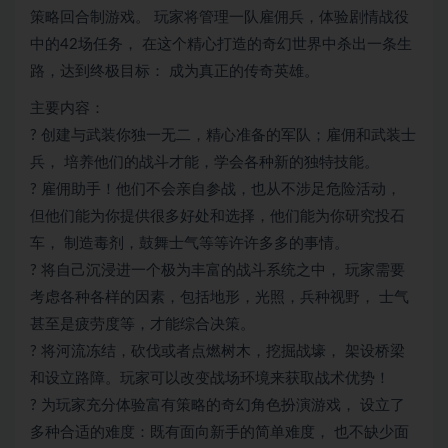
策略回合制游戏。 玩家将管理一队雇佣兵，体验剧情战役
中的42场任务， 在这个精心打造的奇幻世界中杀出一条生
路，达到终极目标： 成为真正的传奇英雄。
主要内容：
? 创建与武装你独一无二，精心准备的军队；雇佣和武装士
兵， 培养他们的战斗才能，学会各种新的独特技能。
? 雇佣助手！他们不会亲自参战，也从不涉足危险活动，
但他们能为你提供很多好处和选择，他们能为你研究投石
车， 制造毒剂，鼓舞士气等等许许多多的事情。
? 将自己沉浸进一个极为丰富的战斗系统之中， 玩家需要
考虑各种各样的因素，包括地形，光照，兵种视野， 士气
甚至是疲劳度等，才能综合决策。
? 将河流冻结，砍伐或者点燃树木，挖掘战壕， 架设桥梁
和设立路障。玩家可以改变战场环境来获取战术优势！
? 为玩家充分体验富有策略的奇幻角色扮演游戏， 设立了
多种合适的难度：既有面向新手的简单难度， 也不缺少面