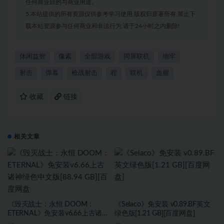
任何商业目的与商业用途。
5.本站提供的所有资源仅供参考学习使用,版权归原著所有,禁止下
载本站资源参与任何商业和非法行为,请于24小时之内删除!
休闲益智
像素
全部游戏
同屏联机
地牢
射击
弹幕
枪战射击
程
联机
血腥
收藏
链接
相关文章
《毁灭战士：永恒 DOOM：
《Selaco》免安装 v0.89.BF英文
ETERNAL》免安装v6.66上古诸神
绿色版[1.21 GB][百度网盘]
绿色中文版[88.94 GB][百度网盘