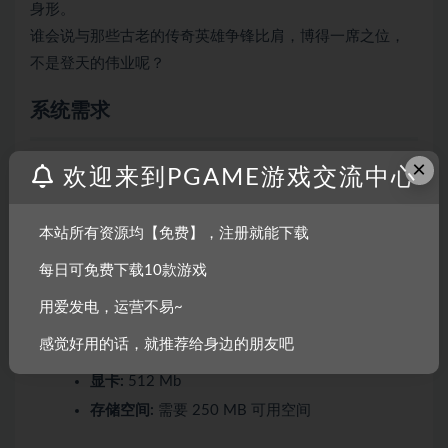
身形。
谁会说与那些古老的传奇英雄争锋比肩，博得一席之位，
不是登天的伟业呢？
系统需求
Windows
×
欢迎来到PGAME游戏交流中心
SteamOS + Linux
本站所有资源均【免费】，注册就能下载
最低配置:
每日可免费下载10款游戏
操作系统:
Windows XP or newer
用爱发电，运营不易~
处理器:
2GHz
感觉好用的话，就推荐给身边的朋友吧
内存:
512 MB RAM
显卡:
512 Mb
存储空间:
需要 250 MB 可用空间