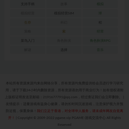
支持手柄
故事
模拟
模拟经营
模拟经营SIM
球
生存
科幻
程
策略
索
经营
菜鸟入门
角色扮演
角色扮演RPG
解谜
选择
音乐
本站所有资源来源均来自网络分享，所有资源均免费提供给会员进行学习研究
用，请于下载24小时内删除资源，所有资源请勿用于商业行为！如有侵权请附
上版权证明发送至邮箱：2191677791@qq.com，经过查证我们会立即删除。
|
友情提示：适量游戏有益身心健康，请勿长时间沉迷游戏，注意保护视力并预
防近视，保重身体！
我们立足于香港，对全球华人服务，请未成年网友自觉离
开！
|
Copyright © 2009-2022 pgame.vip PGAME-游戏交流中心 All Rights
Reserved