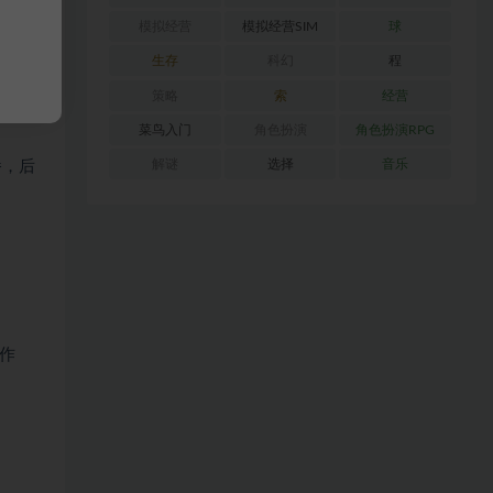
模拟经营
模拟经营SIM
球
生存
科幻
程
策略
索
经营
菜鸟入门
角色扮演
角色扮演RPG
解谜
选择
音乐
播，后
作