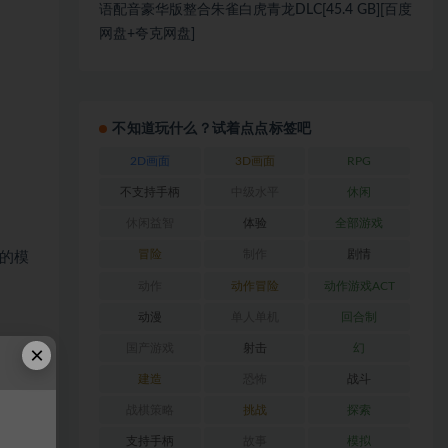
语配音豪华版整合朱雀白虎青龙DLC[45.4 GB][百度
网盘+夸克网盘]
不知道玩什么？试着点点标签吧
2D画面
3D画面
RPG
不支持手柄
中级水平
休闲
休闲益智
体验
全部游戏
冒险
制作
剧情
的模
动作
动作冒险
动作游戏ACT
动漫
单人单机
回合制
×
国产游戏
射击
幻
建造
恐怖
战斗
战棋策略
挑战
探索
戏体
支持手柄
故事
模拟