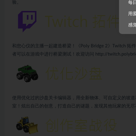
验。
每
用
感
和您心仪的主播一起建造桥梁！《Poly Bridge 2》Twi
者可以在游戏中进行桥梁测试！欢迎访问
http://twitch.polyb
使用优化过的沙盘关卡编辑器，用全新物体、可自定义的坡道
室！炫出自己的创意，打造自己的谜题，发现其他玩家的无尽