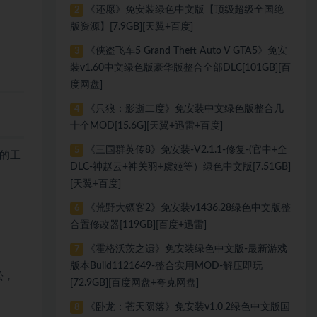
《还愿》免安装绿色中文版【顶级超级全国绝
2
版资源】[7.9GB][天翼+百度]
《侠盗飞车5 Grand Theft Auto V GTA5》免安
3
装v1.60中文绿色版豪华版整合全部DLC[101GB][百
度网盘]
《只狼：影逝二度》免安装中文绿色版整合几
4
十个MOD[15.6G][天翼+迅雷+百度]
《三国群英传8》免安装-V2.1.1-修复-(官中+全
5
的工
DLC-神赵云+神关羽+虞姬等）绿色中文版[7.51GB]
[天翼+百度]
《荒野大镖客2》免安装v1436.28绿色中文版整
6
合置修改器[119GB][百度+迅雷]
《霍格沃茨之遗》免安装绿色中文版-最新游戏
7
版本Build1121649-整合实用MOD-解压即玩
松，
[72.9GB][百度网盘+夸克网盘]
《卧龙：苍天陨落》免安装v1.0.2绿色中文版国
8