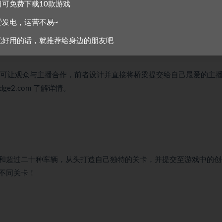
日可免费下载10款游戏
爱发电，运营不易~
觉好用的话，就推荐给身边的朋友吧
tch 拓件可让观众与主播合作，前者设计并直接将桥梁提交给自己最爱的主
ridge2.com
了解详情。
和超过二十种车辆，从头打造自己独特的关卡，并提交至游戏中的创
不同关卡！