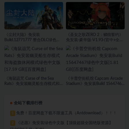
中)-支持手柄绿色中文版[13.06
(STEAM官中)绿色中文版[6.03
GB][百度网盘]
GB][百度网盘]
《尘封大陆》免安装
《圣女之歌ZERO 2：鳞痕誓约》
Build.12771777 整合DLC绿色中
免安装-豪华版-V1.93-(官中+全
文版[27.45 GB][百度网盘]
DLC+原声音乐)-支持手柄绿色中
文版[15.75 GB][百度网盘]
《海鼠诅咒 Curse of the Sea
《卡普空街机馆 Capcom Arcade
Rats》免安装幽灵船生存模式和
Stadium》免安装Build 15647467
海盗旗休闲模式绿色中文版[17.59
绿色中文版[1.81 GB][百度网盘]
GB][百度网盘]
全站下载排行榜
免费！百度网盘下载不限速工具（Antdownload）！！！
1
《还愿》免安装绿色中文版【顶级超级全国绝版资源】
2