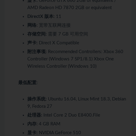
显卡:
GeForce GTX 660 2GB or equivalent /
AMD Radeon HD 7870 2GB or equivalent
DirectX 版本:
11
网络:
宽带互联网连接
存储空间:
需要 7 GB 可用空间
声卡:
Direct X Compatible
附注事项:
Recommended Controllers: Xbox 360
Controller (Windows 7 SP1/8.1) Xbox One
Wireless Controller (Windows 10)
最低配置:
操作系统:
Ubuntu 16.04, Linux Mint 18.3, Debian
9, Fedora 27
处理器:
Intel Core 2 Duo E8400.File
内存:
4 GB RAM
显卡:
NVIDIA GeForce 510