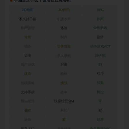
不知道玩什么？试着点点标签吧
2D画面
3D画面
RPG
不支持手柄
中级水平
休闲
休闲益智
体验
全部游戏
冒险
制作
剧情
动作
动作冒险
动作游戏ACT
动漫
单人单机
回合制
国产游戏
射击
幻
建造
恐怖
战斗
战棋策略
挑战
探索
支持手柄
故事
模拟
模拟经营
模拟经营SIM
球
生存
科幻
程
策略
索
经营
菜鸟入门
角色扮演
角色扮演RPG