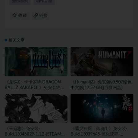
全部游戏
动作冒险
收藏
链接
相关文章
《龙珠Z：卡卡罗特 DRAGON
《HumanitZ》免安装v0.907绿色
BALL Z KAKAROT》免安装终极
中文版[17.52 GB][百度网盘]
版v2.02绿色中文版[46.97 GB][百
度网盘]
《平寇志》免安装-
《通灵神探：落魂街》免安装-
Build.13046829-1.1.2-(STEAM官
Build.13039645-优化流程-