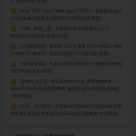
[7.9GB][天翼+百度]
《侠盗飞车5 Grand Theft Auto V GTA5》免安装v1.60中
3
文绿色版豪华版整合全部DLC[101GB][百度网盘]
《只狼：影逝二度》免安装中文绿色版整合几十个
4
MOD[15.6G][天翼+迅雷+百度]
《三国群英传8》免安装-V2.1.1-修复-(官中+全DLC-神赵
5
云+神关羽+虞姬等）绿色中文版[7.51GB][天翼+百度]
《荒野大镖客2》免安装v1436.28绿色中文版整合置修改
6
器[119GB][百度+迅雷]
《霍格沃茨之遗》免安装绿色中文版-最新游戏版本
7
Build1121649-整合实用MOD-解压即玩[72.9GB][百度网盘
+夸克网盘]
《卧龙：苍天陨落》免安装v1.0.2绿色中文版国语配音豪
8
华版整合朱雀白虎青龙DLC[45.4 GB][百度网盘+夸克网盘]