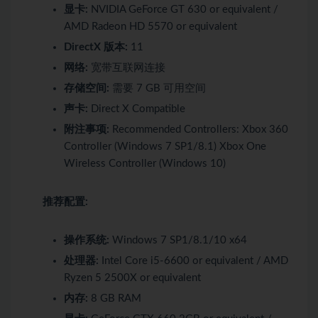
显卡:
NVIDIA GeForce GT 630 or equivalent /
AMD Radeon HD 5570 or equivalent
DirectX 版本:
11
网络:
宽带互联网连接
存储空间:
需要 7 GB 可用空间
声卡:
Direct X Compatible
附注事项:
Recommended Controllers: Xbox 360
Controller (Windows 7 SP1/8.1) Xbox One
Wireless Controller (Windows 10)
推荐配置:
操作系统:
Windows 7 SP1/8.1/10 x64
处理器:
Intel Core i5-6600 or equivalent / AMD
Ryzen 5 2500X or equivalent
内存:
8 GB RAM