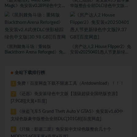
《超灵秘法社 Mind Over
《死亡细胞》免安装v3.5 数字豪
Magic》免安装v0.289绿色中文版
华版整合全部DLC绿色中文版
[5.44 GB][百度网盘]
[5.98 GB][百度网盘]
《黑荆棘角斗场：重铸版
《房产达人2 House Flipper2》免
Blackthorn Arena Reforged》免
安装v20250401愚人节更新绿色
安装v2.6武侠DLC侠影秘踪绿色中
中文版[9.37 GB][百度网盘]
文版[30.98 GB][百度网盘]
全站下载排行榜
免费！百度网盘下载不限速工具（Antdownload）！！！
1
《还愿》免安装绿色中文版【顶级超级全国绝版资源】
2
[7.9GB][天翼+百度]
《侠盗飞车5 Grand Theft Auto V GTA5》免安装v1.60中
3
文绿色版豪华版整合全部DLC[101GB][百度网盘]
《只狼：影逝二度》免安装中文绿色版整合几十个
4
MOD[15.6G][天翼+迅雷+百度]