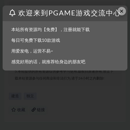
声明：
×
欢迎来到PGAME游戏交流中心
1.本站部分内容转载自其它媒体,但并不代表本站赞同其观点和对
其真实性负责。
本站所有资源均【免费】，注册就能下载
2.若您需要商业运营或用于其他商业活动,请您购买正版授权并合
法使用。
每日可免费下载10款游戏
3.如果本站有侵犯、不妥之处的资源,请联系我们。将会第一时间
解决!
用爱发电，运营不易~
4.本站部分内容均由互联网收集整理,仅供大家参考、学习,不存在
感觉好用的话，就推荐给身边的朋友吧
任何商业目的与商业用途。
5.本站提供的所有资源仅供参考学习使用,版权归原著所有,禁止下
载本站资源参与任何商业和非法行为,请于24小时之内删除!
建造
独立
收藏
链接