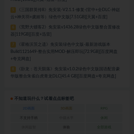
《三国群英传8》免安装-V2.1.1-修复-(官中+全DLC-神赵
5
云+神关羽+虞姬等）绿色中文版[7.51GB][天翼+百度]
《荒野大镖客2》免安装v1436.28绿色中文版整合置修改
6
器[119GB][百度+迅雷]
《霍格沃茨之遗》免安装绿色中文版-最新游戏版本
7
Build1121649-整合实用MOD-解压即玩[72.9GB][百度网盘
+夸克网盘]
《卧龙：苍天陨落》免安装v1.0.2绿色中文版国语配音豪
8
华版整合朱雀白虎青龙DLC[45.4 GB][百度网盘+夸克网盘]
不知道玩什么？试着点点标签吧
2D画面
3D画面
RPG
不支持手柄
中级水平
休闲
休闲益智
体验
全部游戏