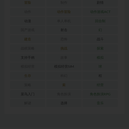
冒险
制作
剧情
动作
动作冒险
动作游戏ACT
动漫
单人单机
回合制
国产游戏
射击
幻
建造
恐怖
战斗
战棋策略
挑战
探索
支持手柄
故事
模拟
模拟经营
模拟经营SIM
球
生存
科幻
程
策略
索
经营
菜鸟入门
角色扮演
角色扮演RPG
解谜
选择
音乐