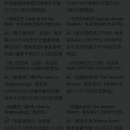
《海鼠诅咒 Curse of the Sea
《卡普空街机馆 Capcom Arcade
Rats》免安装幽灵船生存模式和
Stadium》免安装Build 15647467
海盗旗休闲模式绿色中文版[17.59
绿色中文版[1.81 GB][百度网盘]
GB][百度网盘]
《真三国无双：起源》 免安装
《夜弦酒吧员工守则》免安装
v1.0.0.4绿色中文版豪华版整合
Build.15937952 STEAM官方中文
DLC+预购奖励+修复存档闪退+修
绿色版[737 MB][百度网盘]
复手柄[51.1 GB][百度网盘]
《银魔唐三藏(My name is
《恶魔的房间( The Demons
TangSanZang)》免安装
Room)》免安装V1.7绿色中文版
v20241116-已修复解压问题绿色
[11.73 GB][百度网盘]
中文版[52.98 GB][百度网盘]