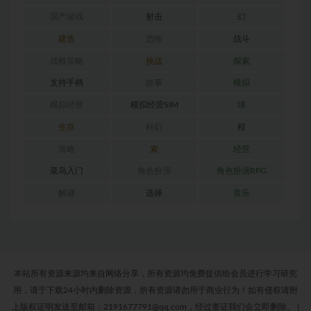
国产游戏
射击
幻
建造
恐怖
战斗
战棋策略
挑战
探索
支持手柄
故事
模拟
模拟经营
模拟经营SIM
球
生存
科幻
程
策略
索
经营
菜鸟入门
角色扮演
角色扮演RPG
解谜
选择
音乐
本站所有资源来源均来自网络分享，所有资源均免费提供给会员进行学习研究
用，请于下载24小时内删除资源，所有资源请勿用于商业行为！如有侵权请附
上版权证明发送至邮箱：2191677791@qq.com，经过查证我们会立即删除。
|