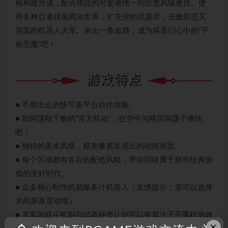
格构建而成，配合塔比的可爱表情一同欣赏风味更佳。使
用各种忍者技能周游世界，扩充你的武器库，击败邪恶又
混蛋的机器人大军。杀出一条血路，成为坏蛋们心中的“平
板恶魔”吧！
● 手感出众的快节奏平台动作体验。
● 如同荡秋千般的“苦无机动”，在空中与楼层间荡个痛快
吧！
● 独特的美术风格，精美像素呈现出的动感画面。
● 每个区域都有各自的配色风格，带你回味属于那些经典游
戏的美好时代。
● 众多精心制作的易爆多汁机器人（友情提示：亲可以选择
关闭屏幕震动哦）。
● 丰富的战斗机制与武器种类让你可以换着法子不重样地做
×