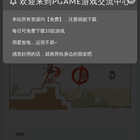
欢迎来到PGAME游戏交流中心
掉那些机器人。
● 从陷落都市、漂浮堡垒到人造沙漠，风格迥异的地点等你
探索！
本站所有资源均【免费】，注册就能下载
● 16位风格的经典摇滚乐震撼你的耳朵。
每日可免费下载10款游戏
● 无须多言，你就是酷派忍者。
用爱发电，运营不易~
感觉好用的话，就推荐给身边的朋友吧
声明：