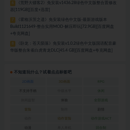
《荒野大镖客2》免安装v1436.28绿色中文版整合置修改
6
器[119GB][百度+迅雷]
《霍格沃茨之遗》免安装绿色中文版-最新游戏版本
7
Build1121649-整合实用MOD-解压即玩[72.9GB][百度网盘
+夸克网盘]
《卧龙：苍天陨落》免安装v1.0.2绿色中文版国语配音豪
8
华版整合朱雀白虎青龙DLC[45.4 GB][百度网盘+夸克网盘]
不知道玩什么？试着点点标签吧
2D画面
3D画面
RPG
不支持手柄
中级水平
休闲
休闲益智
体验
全部游戏
冒险
制作
剧情
动作
动作冒险
动作游戏ACT
动漫
单人单机
回合制