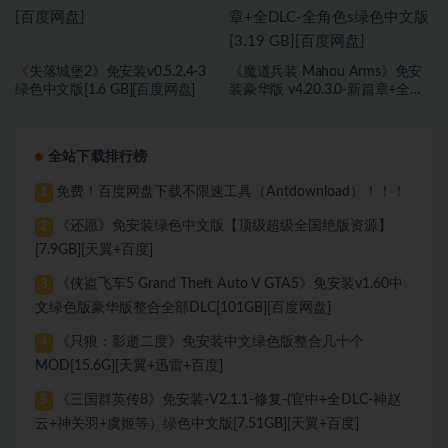
《失落城堡2》免安装v0.5.2.4-3
《魔道兵装 Mahou Arms》免安
绿色中文版[1.6 GB][百度网盘]
装豪华版 v4.20.3.0-新篇章+全
DLC-全角色s绿色中文版[3.19 GB]
[百度网盘]
全站下载排行榜
免费！百度网盘下载不限速工具（Antdownload）！！！
1
《还愿》免安装绿色中文版【顶级超级全国绝版资源】
2
[7.9GB][天翼+百度]
《侠盗飞车5 Grand Theft Auto V GTA5》免安装v1.60中
3
文绿色版豪华版整合全部DLC[101GB][百度网盘]
《只狼：影逝二度》免安装中文绿色版整合几十个
4
MOD[15.6G][天翼+迅雷+百度]
《三国群英传8》免安装-V2.1.1-修复-(官中+全DLC-神赵
5
云+神关羽+虞姬等）绿色中文版[7.51GB][天翼+百度]