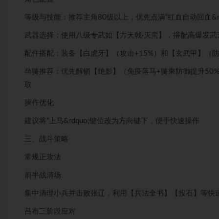
​等级与技能：推荐主角80级以上，优先点满“红血自动回血&rdq
​武器选择：使用八级专武如【方天戟·灭鸾】，搭配高爆发
​配件搭配：装备【白虎牙】（攻击+15%）和【玄武甲】（防
​坐骑推荐：优先解锁【绝影】（免疫落马+骑乘防御提升5
取
​操作优化
建议将“上马&rdquo;键位改为方向键下，便于快速操作
​三、战斗策略
​常规正攻法
​前半战清场
集中清理小兵并击败张辽，利用【兵法全书】【投石】等快
​吕布三阶段应对