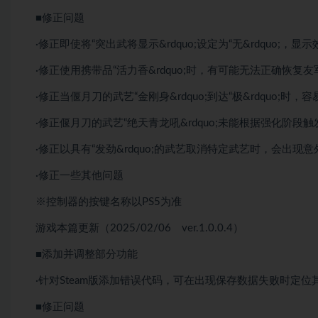
■修正问题
·修正即使将“突出武将显示&rdquo;设定为“无&rdquo;，显示
·修正使用携带品“活力香&rdquo;时，有可能无法正确恢复
·修正当偃月刀的武艺“金刚身&rdquo;到达“极&rdquo;
·修正偃月刀的武艺“绝天青龙吼&rdquo;未能根据强化阶段
·修正以具有“发劲&rdquo;的武艺取消特定武艺时，会出现
·修正一些其他问题
※控制器的按键名称以PS5为准
游戏本篇更新（2025/02/06 ver.1.0.0.4）
■添加并调整部分功能
·针对Steam版添加错误代码，可在出现保存数据失败时定位
■修正问题