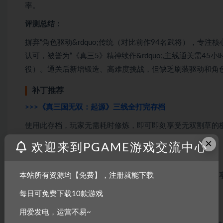
率。
评测总结：
摒弃“角色驱动&rdquo;传统（对比前作94名武将），专
认可，被誉为“《真三5》精神续作&rdquo;,主线通关需4
役）。通关后新增锻造、高难度挑战，但缺乏刷装驱动和角色
补丁推荐
>>>《真三国无双：起源》三线全打完存档
使用此存档，玩家无需耗时修炼，即可即刻享受无双割草的
×
>>>《真三国无双：起源》八项修改器
欢迎来到PGAME游戏交流中心
本站所有资源均【免费】，注册就能下载
这款修改器操作简便，玩家只需下载并运行，即可在游戏中
每日可免费下载10款游戏
>>>《真三国无双：起源》替换主角为清凉貂蝉MOD
用爱发电，运营不易~