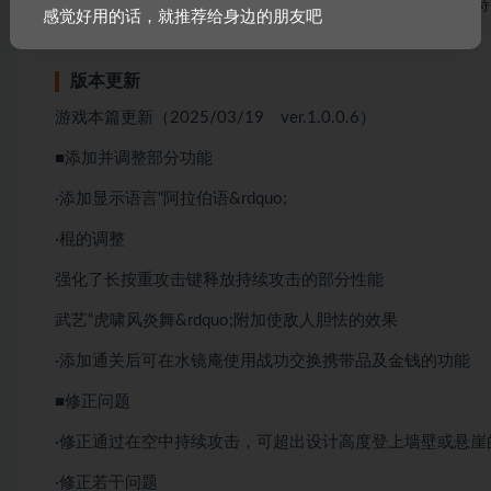
该MOD将主角替换为清凉装扮的貂蝉，以其优雅身姿和独
感觉好用的话，就推荐给身边的朋友吧
实力，为玩家带来全新体验。
版本更新
游戏本篇更新（2025/03/19 ver.1.0.0.6）
■添加并调整部分功能
·添加显示语言“阿拉伯语&rdquo;
·棍的调整
强化了长按重攻击键释放持续攻击的部分性能
武艺“虎啸风炎舞&rdquo;附加使敌人胆怯的效果
·添加通关后可在水镜庵使用战功交换携带品及金钱的功能
■修正问题
·修正通过在空中持续攻击，可超出设计高度登上墙壁或悬崖
·修正若干问题