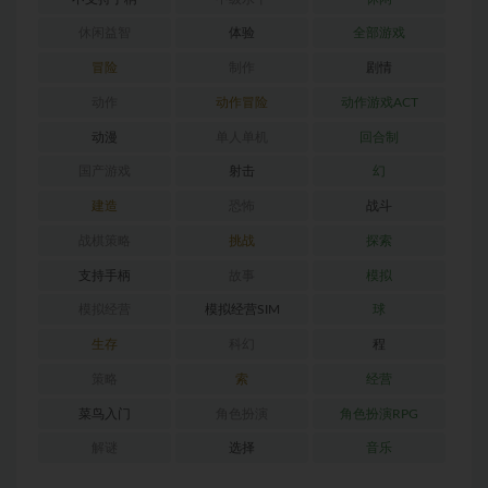
休闲益智
体验
全部游戏
冒险
制作
剧情
动作
动作冒险
动作游戏ACT
动漫
单人单机
回合制
国产游戏
射击
幻
建造
恐怖
战斗
战棋策略
挑战
探索
支持手柄
故事
模拟
模拟经营
模拟经营SIM
球
生存
科幻
程
策略
索
经营
菜鸟入门
角色扮演
角色扮演RPG
解谜
选择
音乐