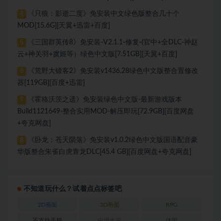
《只狼：影逝二度》免安装中文绿色版整合几十个
4
MOD[15.6G][天翼+迅雷+百度]
《三国群英传8》免安装-V2.1.1-修复-(官中+全DLC-神赵
5
云+神关羽+虞姬等）绿色中文版[7.51GB][天翼+百度]
《荒野大镖客2》免安装v1436.28绿色中文版整合置修改
6
器[119GB][百度+迅雷]
《霍格沃茨之遗》免安装绿色中文版-最新游戏版本
7
Build1121649-整合实用MOD-解压即玩[72.9GB][百度网盘
+夸克网盘]
《卧龙：苍天陨落》免安装v1.0.2绿色中文版国语配音豪
8
华版整合朱雀白虎青龙DLC[45.4 GB][百度网盘+夸克网盘]
不知道玩什么？试着点点标签吧
2D画面
3D画面
RPG
不支持手柄
中级水平
休闲