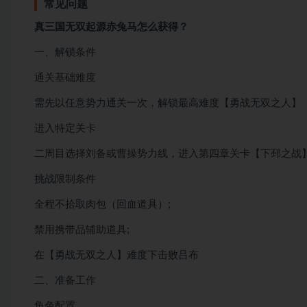
常见问题
真三国无双起源赤兔马怎么获得？
一、解锁条件
​通关基础难度
需先以任意势力通关一次，解锁最高难度【勇战无双之人】
​进入特定关卡
二周目选择刘备或曹操势力线，进入第四章关卡【下邳之战
​挑战限制条件
全程不拾取肉包​（回血道具）;
​禁用携带品辅助道具;
在【勇战无双之人】难度下击败吕布
​二、准备工作
​角色配置