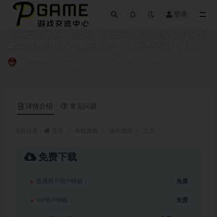
登录
全部
《真三国无双：起源》 免安装v1.0.0.4绿色中文版
豪华版整合DLC+预购奖励+修复存档闪退+修复手
柄[51.1 GB][百度网盘]
动作游戏
2025-10-02
0
1.8K
免费
详情介绍
常见问题
当前位置：
首页
单机游戏
动作游戏
正文
免费下载
普通用户用户特权：
免费
VIP用户特权：
免费