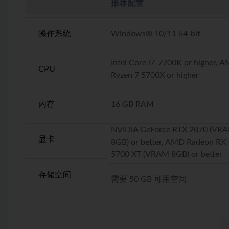
推荐配置
操作系统
Windows® 10/11 64-bit
Intel Core i7-7700K or higher, 
CPU
Ryzen 7 5700X or higher
内存
16 GB RAM
NVIDIA GeForce RTX 2070 (VR
显卡
8GB) or better, AMD Radeon RX
5700 XT (VRAM 8GB) or better
存储空间
需要 50 GB 可用空间