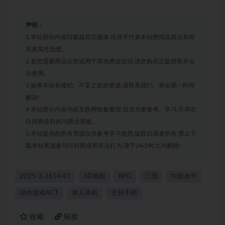
声明：
1.本站部分内容转载自其它媒体,但并不代表本站赞同其观点和对
其真实性负责。
2.若您需要商业运营或用于其他商业活动,请您购买正版授权并合
法使用。
3.如果本站有侵犯、不妥之处的资源,请联系我们。将会第一时间
解决!
4.本站部分内容均由互联网收集整理,仅供大家参考、学习,不存在
任何商业目的与商业用途。
5.本站提供的所有资源仅供参考学习使用,版权归原著所有,禁止下
载本站资源参与任何商业和非法行为,请于24小时之内删除!
2025-3-2614:43
3D画面
RPG
三国
中级水平
动作游戏ACT
单人单机
支持手柄
收藏
链接