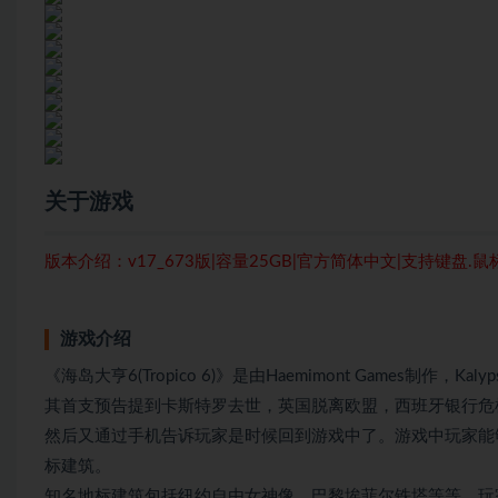
关于游戏
版本介绍：v17_673版|容量25GB|官方简体中文|支持键盘.
游戏介绍
《海岛大亨6(Tropico 6)》是由Haemimont Games制作，Kal
其首支预告提到卡斯特罗去世，英国脱离欧盟，西班牙银行危
然后又通过手机告诉玩家是时候回到游戏中了。游戏中玩家能
标建筑。
知名地标建筑包括纽约自由女神像、巴黎埃菲尔铁塔等等。玩