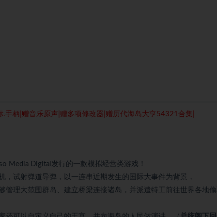
鼠标.手柄|赠音乐原声|赠多项修改器|赠历代海岛大亨54321合集|
ypso Media Digital发行的一款模拟经营类游戏！
机，试射弹道导弹，以一连串近期发生的国际大事件为背景，
够管理大范围群岛、建立桥梁连接诸岛，并派遣特工前往世界各地偷
家还可以自定义自己的王宫，并向海岛的人民做演讲。（
总统阁下回