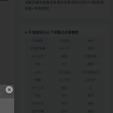
语配音豪华版整合朱雀白虎青龙DLC[45.4 GB][百度
网盘+夸克网盘]
不知道玩什么？试着点点标签吧
2D画面
3D画面
RPG
不支持手柄
中级水平
休闲
休闲益智
体验
全部游戏
冒险
制作
剧情
动作
动作冒险
动作游戏ACT
动漫
单人单机
回合制
×
国产游戏
射击
幻
建造
恐怖
战斗
战棋策略
挑战
探索
支持手柄
故事
模拟