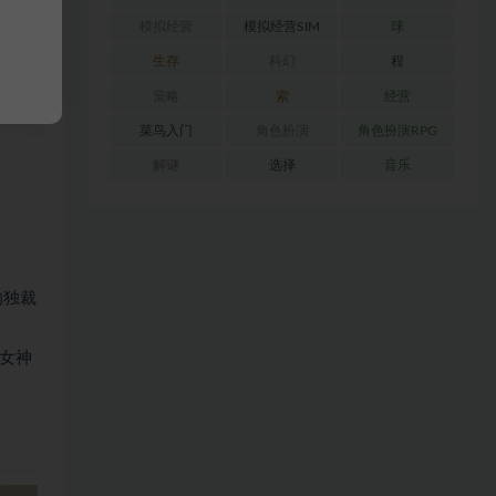
模拟经营
模拟经营SIM
球
生存
科幻
程
策略
索
经营
菜鸟入门
角色扮演
角色扮演RPG
解谜
选择
音乐
的独裁
女神