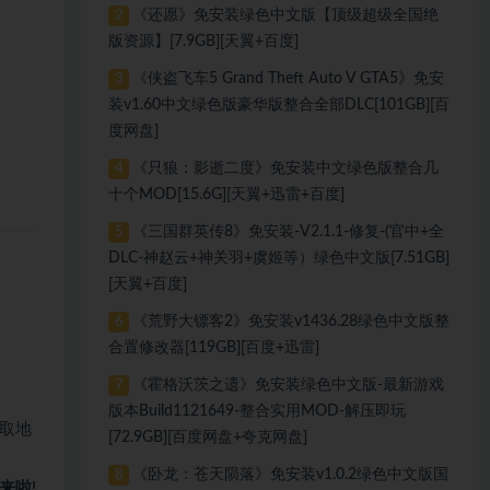
《还愿》免安装绿色中文版【顶级超级全国绝
2
版资源】[7.9GB][天翼+百度]
《侠盗飞车5 Grand Theft Auto V GTA5》免安
3
装v1.60中文绿色版豪华版整合全部DLC[101GB][百
度网盘]
《只狼：影逝二度》免安装中文绿色版整合几
4
十个MOD[15.6G][天翼+迅雷+百度]
《三国群英传8》免安装-V2.1.1-修复-(官中+全
5
DLC-神赵云+神关羽+虞姬等）绿色中文版[7.51GB]
[天翼+百度]
《荒野大镖客2》免安装v1436.28绿色中文版整
6
合置修改器[119GB][百度+迅雷]
《霍格沃茨之遗》免安装绿色中文版-最新游戏
7
版本Build1121649-整合实用MOD-解压即玩
取地
[72.9GB][百度网盘+夸克网盘]
《卧龙：苍天陨落》免安装v1.0.2绿色中文版国
8
来啦!