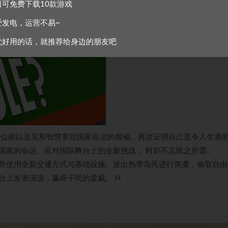
政治方面，让您成为世界上最伟大的独裁者。
日可免费下载10款游戏
爱发电，运营不易~
的承诺。
觉好用的话，就推荐给身边的朋友吧
一位能以远见和智慧掌控国家命运的领袖。再次证明自己是令人生畏
国家的命运。应对国际舞台上的全新挑战， 时刻不忘民之所需。
并使用全新交通方式与基础设施。派出热带岛民进行突袭，偷取自由
台上发表演说，赢得子民的爱戴。 H