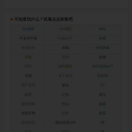
不知道玩什么？试着点点标签吧
2D画面
3D画面
RPG
不支持手柄
中级水平
休闲
休闲益智
体验
全部游戏
冒险
制作
剧情
动作
动作冒险
动作游戏ACT
动漫
单人单机
回合制
国产游戏
射击
幻
建造
恐怖
战斗
战棋策略
挑战
探索
支持手柄
故事
模拟
模拟经营
模拟经营SIM
球
生存
科幻
程