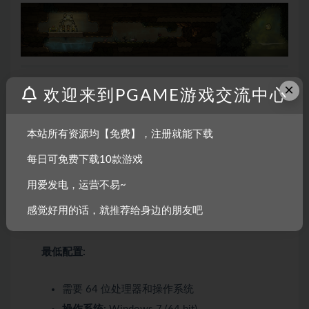
点击召唤新世界！体验无限的难以驾驭的太空石，然后窒
×
欢迎来到PGAME游戏交流中心
息死亡！
本站所有资源均【免费】，注册就能下载
系统需求
每日可免费下载10款游戏
Windows
用爱发电，运营不易~
macOS
感觉好用的话，就推荐给身边的朋友吧
SteamOS + Linux
最低配置:
需要 64 位处理器和操作系统