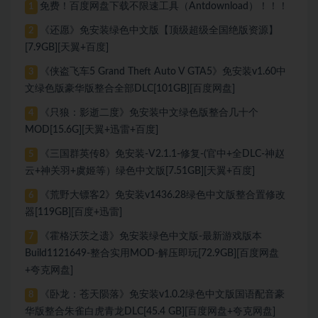
免费！百度网盘下载不限速工具（Antdownload）！！！
1
《还愿》免安装绿色中文版【顶级超级全国绝版资源】
2
[7.9GB][天翼+百度]
《侠盗飞车5 Grand Theft Auto V GTA5》免安装v1.60中
3
文绿色版豪华版整合全部DLC[101GB][百度网盘]
《只狼：影逝二度》免安装中文绿色版整合几十个
4
MOD[15.6G][天翼+迅雷+百度]
《三国群英传8》免安装-V2.1.1-修复-(官中+全DLC-神赵
5
云+神关羽+虞姬等）绿色中文版[7.51GB][天翼+百度]
《荒野大镖客2》免安装v1436.28绿色中文版整合置修改
6
器[119GB][百度+迅雷]
《霍格沃茨之遗》免安装绿色中文版-最新游戏版本
7
Build1121649-整合实用MOD-解压即玩[72.9GB][百度网盘
+夸克网盘]
《卧龙：苍天陨落》免安装v1.0.2绿色中文版国语配音豪
8
华版整合朱雀白虎青龙DLC[45.4 GB][百度网盘+夸克网盘]