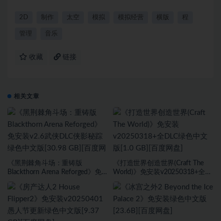
2D
制作
太空
模拟
模拟经营
横版
程
管理
音乐
收藏
链接
相关文章
《黑荆棘角斗场：重铸版
《打造世界创造世界(Craft The
Blackthorn Arena Reforged》免
World)》免安装v20250318+全
安装v2.6武侠DLC侠影秘踪绿色中
DLC绿色中文版[1.0 GB][百度网
文版[30.98 GB][百度网盘]
盘]