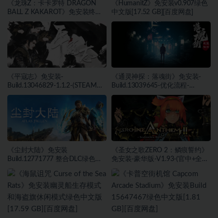
《龙珠Z：卡卡罗特 DRAGON
《HumanitZ》免安装v0.907绿色
BALL Z KAKAROT》免安装终极
中文版[17.52 GB][百度网盘]
版v2.02绿色中文版[46.97 GB][百
度网盘]
《平寇志》免安装-
《通灵神探：落魂街》免安装-
Build.13046829-1.1.2-(STEAM官
Build.13039645-优化流程-
中)-支持手柄绿色中文版[13.06
(STEAM官中)绿色中文版[6.03
GB][百度网盘]
GB][百度网盘]
《尘封大陆》免安装
《圣女之歌ZERO 2：鳞痕誓约》
Build.12771777 整合DLC绿色中
免安装-豪华版-V1.93-(官中+全
文版[27.45 GB][百度网盘]
DLC+原声音乐)-支持手柄绿色中
文版[15.75 GB][百度网盘]