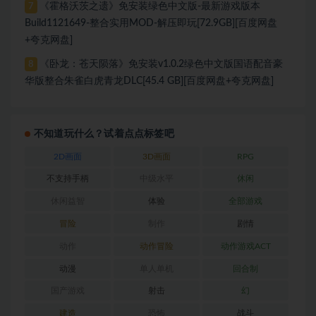
《霍格沃茨之遗》免安装绿色中文版-最新游戏版本
7
Build1121649-整合实用MOD-解压即玩[72.9GB][百度网盘
+夸克网盘]
《卧龙：苍天陨落》免安装v1.0.2绿色中文版国语配音豪
8
华版整合朱雀白虎青龙DLC[45.4 GB][百度网盘+夸克网盘]
不知道玩什么？试着点点标签吧
2D画面
3D画面
RPG
不支持手柄
中级水平
休闲
休闲益智
体验
全部游戏
冒险
制作
剧情
动作
动作冒险
动作游戏ACT
动漫
单人单机
回合制
国产游戏
射击
幻
建造
恐怖
战斗