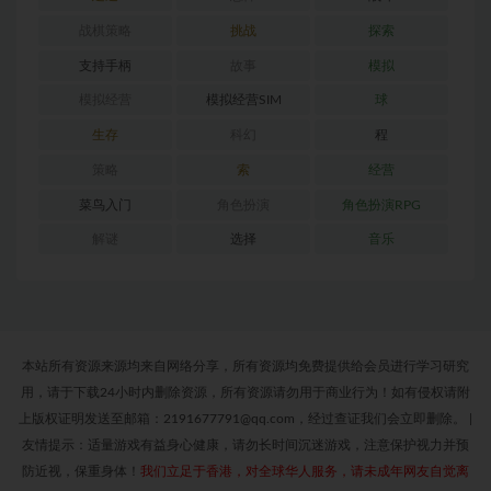
战棋策略
挑战
探索
支持手柄
故事
模拟
模拟经营
模拟经营SIM
球
生存
科幻
程
策略
索
经营
菜鸟入门
角色扮演
角色扮演RPG
解谜
选择
音乐
本站所有资源来源均来自网络分享，所有资源均免费提供给会员进行学习研究
用，请于下载24小时内删除资源，所有资源请勿用于商业行为！如有侵权请附
上版权证明发送至邮箱：2191677791@qq.com，经过查证我们会立即删除。
|
友情提示：适量游戏有益身心健康，请勿长时间沉迷游戏，注意保护视力并预
防近视，保重身体！
我们立足于香港，对全球华人服务，请未成年网友自觉离