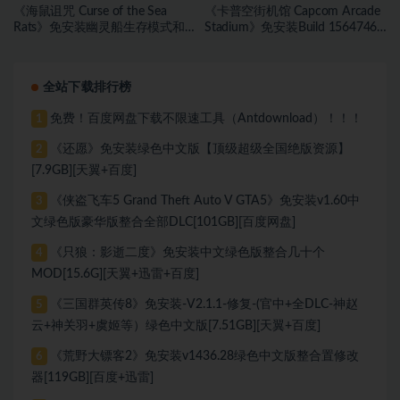
《海鼠诅咒 Curse of the Sea
《卡普空街机馆 Capcom Arcade
Rats》免安装幽灵船生存模式和
Stadium》免安装Build 15647467
海盗旗休闲模式绿色中文版[17.59
绿色中文版[1.81 GB][百度网盘]
GB][百度网盘]
全站下载排行榜
免费！百度网盘下载不限速工具（Antdownload）！！！
1
《还愿》免安装绿色中文版【顶级超级全国绝版资源】
2
[7.9GB][天翼+百度]
《侠盗飞车5 Grand Theft Auto V GTA5》免安装v1.60中
3
文绿色版豪华版整合全部DLC[101GB][百度网盘]
《只狼：影逝二度》免安装中文绿色版整合几十个
4
MOD[15.6G][天翼+迅雷+百度]
《三国群英传8》免安装-V2.1.1-修复-(官中+全DLC-神赵
5
云+神关羽+虞姬等）绿色中文版[7.51GB][天翼+百度]
《荒野大镖客2》免安装v1436.28绿色中文版整合置修改
6
器[119GB][百度+迅雷]