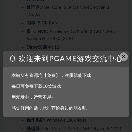
处理器:
Intel Core i5 3450 / AMD Ryzen 3
1300X
内存:
8 GB RAM
显卡:
NVIDIA GeForce GTX 660 (2GB) / AMD
Radeon HD 7870 (2GB)
DirectX 版本:
11
×
网络:
宽带互联网连接
欢迎来到PGAME游戏交流中心
存储空间:
需要 25 GB 可用空间
附注事项:
Graphics settings: All ‘Low’ or ‘OFF’;
本站所有资源均【免费】，注册就能下载
Expected Framerate: 30 FPS @ 1280×720
每日可免费下载10款游戏
推荐配置:
用爱发电，运营不易~
感觉好用的话，就推荐给身边的朋友吧
需要 64 位处理器和操作系统
操作系统:
Windows 10, 64bits
处理器:
Intel Core i7 3770 / AMD Ryzen 5 1400