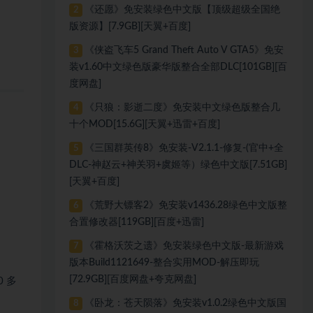
《还愿》免安装绿色中文版【顶级超级全国绝
2
版资源】[7.9GB][天翼+百度]
《侠盗飞车5 Grand Theft Auto V GTA5》免安
3
装v1.60中文绿色版豪华版整合全部DLC[101GB][百
度网盘]
《只狼：影逝二度》免安装中文绿色版整合几
4
十个MOD[15.6G][天翼+迅雷+百度]
《三国群英传8》免安装-V2.1.1-修复-(官中+全
5
DLC-神赵云+神关羽+虞姬等）绿色中文版[7.51GB]
[天翼+百度]
《荒野大镖客2》免安装v1436.28绿色中文版整
6
合置修改器[119GB][百度+迅雷]
《霍格沃茨之遗》免安装绿色中文版-最新游戏
7
版本Build1121649-整合实用MOD-解压即玩
[72.9GB][百度网盘+夸克网盘]
 多
《卧龙：苍天陨落》免安装v1.0.2绿色中文版国
8