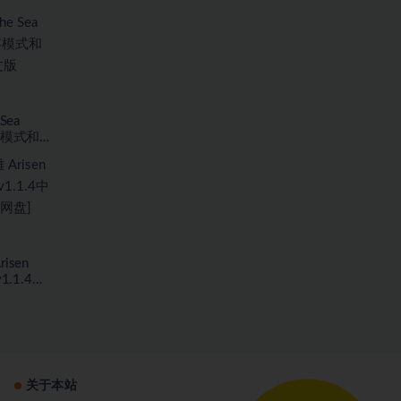
Sea
存模式和海
7.59
sen
1.1.4中
度网盘]
关于本站