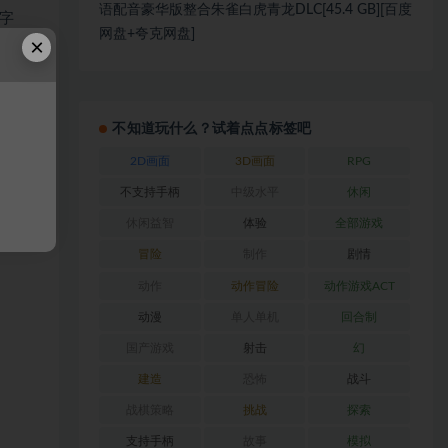
语配音豪华版整合朱雀白虎青龙DLC[45.4 GB][百度
字
网盘+夸克网盘]
×
不知道玩什么？试着点点标签吧
2D画面
3D画面
RPG
不支持手柄
中级水平
休闲
休闲益智
体验
全部游戏
冒险
制作
剧情
动作
动作冒险
动作游戏ACT
动漫
单人单机
回合制
国产游戏
射击
幻
建造
恐怖
战斗
战棋策略
挑战
探索
支持手柄
故事
模拟