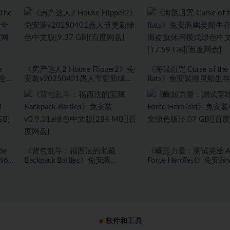
e
《房产达人2 House Flipper2》免
《海鼠诅咒 Curse of the 
+全
安装v20250401愚人节更新绿色
Rats》免安装幽灵船生
度网
中文版[9.37 GB][百度网盘]
盗旗休闲模式绿色中文版[1
GB][百度网盘]
de
《背包乱斗：福西法的宝藏
《崛起力量：测试英雄 Ari
467
Backpack Battles》免安装
Force HeroTest》免安装v
盘]
v0.9.31a绿色中文版[284 MB][百
文绿色版[5.07 GB][百
度网盘]
软件和工具