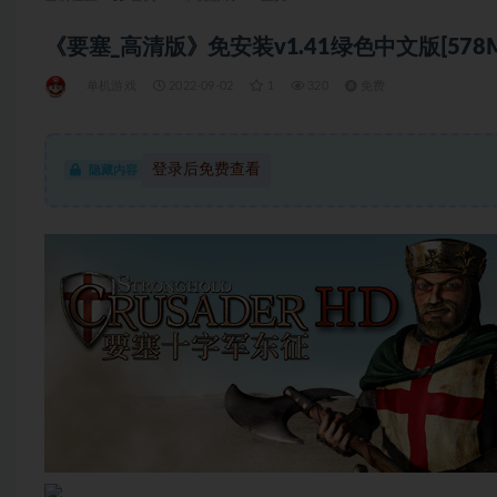
《要塞_高清版》免安装v1.41绿色中文版[578M
单机游戏
2022-09-02
1
320
免费
登录后免费查看
隐藏内容