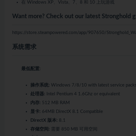
在 Windows XP、Vista、7、8 和 10 上玩游戏
Want more? Check out our latest Stronghold 
https://store.steampowered.com/app/907650/Stronghold_Wa
系统需求
最低配置:
操作系统:
Windows 7/8/10 with latest service pack
处理器:
Intel Pentium 4 1.6Ghz or equivalent
内存:
512 MB RAM
显卡:
64MB DirectX 8.1 Compatible
DirectX 版本:
8.1
存储空间:
需要 850 MB 可用空间