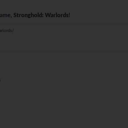
game,
Stronghold: Warlords
!
rlords/
s