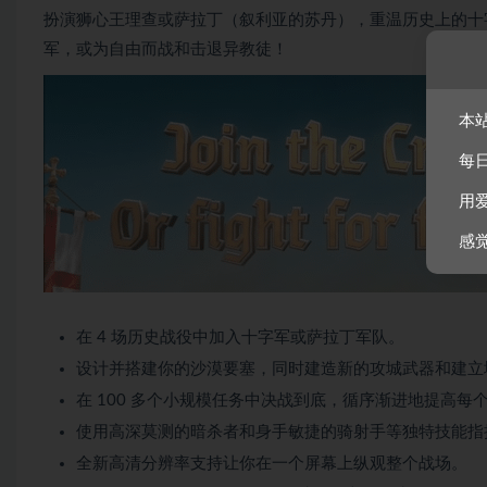
扮演狮心王理查或萨拉丁（叙利亚的苏丹），重温历史上的十
军，或为自由而战和击退异教徒！
本
每
用
感
在 4 场历史战役中加入十字军或萨拉丁军队。
设计并搭建你的沙漠要塞，同时建造新的攻城武器和建立
在 100 多个小规模任务中决战到底，循序渐进地提高每
使用高深莫测的暗杀者和身手敏捷的骑射手等独特技能指
全新高清分辨率支持让你在一个屏幕上纵观整个战场。