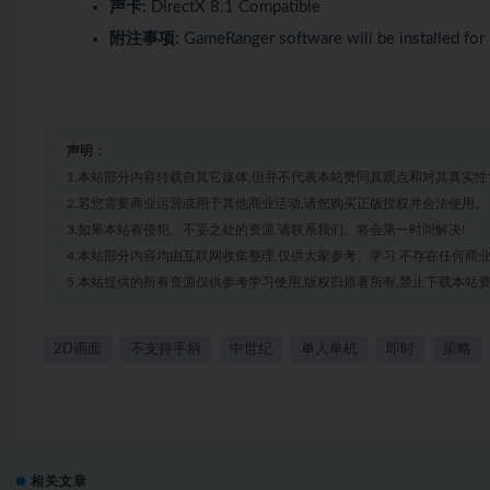
声卡:
DirectX 8.1 Compatible
附注事项:
GameRanger software will be installed for
声明：
1.本站部分内容转载自其它媒体,但并不代表本站赞同其观点和对其真实性
2.若您需要商业运营或用于其他商业活动,请您购买正版授权并合法使用。
3.如果本站有侵犯、不妥之处的资源,请联系我们。将会第一时间解决!
4.本站部分内容均由互联网收集整理,仅供大家参考、学习,不存在任何商
5.本站提供的所有资源仅供参考学习使用,版权归原著所有,禁止下载本站资
2D画面
不支持手柄
中世纪
单人单机
即时
策略
相关文章