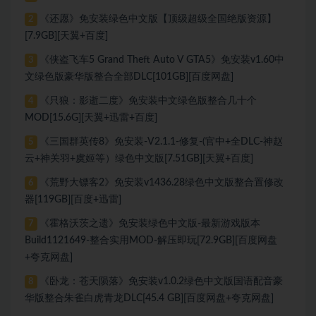
《还愿》免安装绿色中文版【顶级超级全国绝版资源】
2
[7.9GB][天翼+百度]
《侠盗飞车5 Grand Theft Auto V GTA5》免安装v1.60中
3
文绿色版豪华版整合全部DLC[101GB][百度网盘]
《只狼：影逝二度》免安装中文绿色版整合几十个
4
MOD[15.6G][天翼+迅雷+百度]
《三国群英传8》免安装-V2.1.1-修复-(官中+全DLC-神赵
5
云+神关羽+虞姬等）绿色中文版[7.51GB][天翼+百度]
《荒野大镖客2》免安装v1436.28绿色中文版整合置修改
6
器[119GB][百度+迅雷]
《霍格沃茨之遗》免安装绿色中文版-最新游戏版本
7
Build1121649-整合实用MOD-解压即玩[72.9GB][百度网盘
+夸克网盘]
《卧龙：苍天陨落》免安装v1.0.2绿色中文版国语配音豪
8
华版整合朱雀白虎青龙DLC[45.4 GB][百度网盘+夸克网盘]