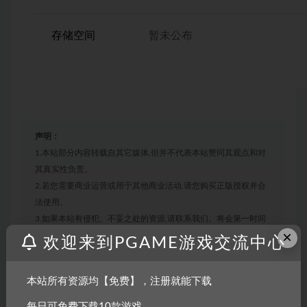
存储空间
暂未公布
声明：
1.本站部分内容转载自其它媒体,但并不代表本站赞同其观点和对
其真实性负责。
2.若您需要商业运营或用于其他商业活动,请您购买正版授权并合
法使用。
3.如果本站有侵犯、不妥之处的资源,请联系我们。将会第一时间
×
解决!
欢迎来到PGAME游戏交流中心
4.本站部分内容均由互联网收集整理,仅供大家参考、学习,不存在
任何商业目的与商业用途。
本站所有资源均【免费】，注册就能下载
5.本站提供的所有资源仅供参考学习使用,版权归原著所有,禁止下
载本站资源参与任何商业和非法行为,请于24小时之内删除!
每日可免费下载10款游戏