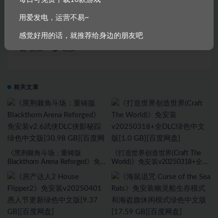
用爱发电，运营不易~
2D画面
中级水平
单人单机
支持手柄
感觉好用的话，就推荐给身边的朋友吧
收藏
链接
相关文章
《黑荆棘角斗场：重铸版
《打造世界创造世界(Craft The
Blackthorn Arena Reforged》免
World)》免安装v20250318+全
安装v2.6武侠DLC侠影秘踪绿色中
DLC绿色中文版[1.0 GB][百度网
文版[30.98 GB][百度网盘]
盘]