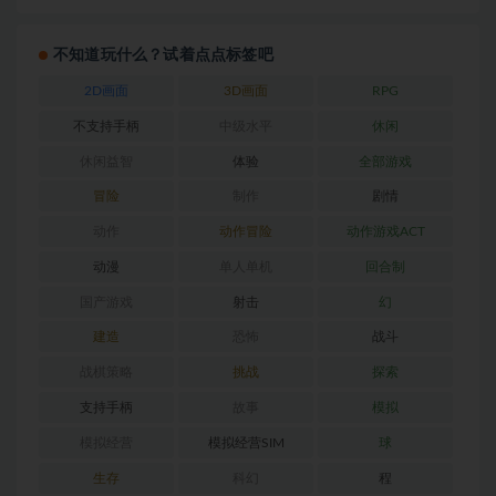
不知道玩什么？试着点点标签吧
2D画面
3D画面
RPG
不支持手柄
中级水平
休闲
休闲益智
体验
全部游戏
冒险
制作
剧情
动作
动作冒险
动作游戏ACT
动漫
单人单机
回合制
国产游戏
射击
幻
建造
恐怖
战斗
战棋策略
挑战
探索
支持手柄
故事
模拟
模拟经营
模拟经营SIM
球
生存
科幻
程