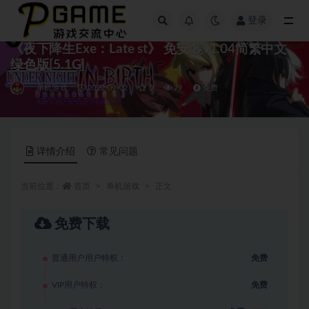
登录
全部
《夜下降生Exe：Late st》 免安装v1.04简繁中文
绿色版[5.1G]
单机游戏
2022-09-02
0
79
免费
详情介绍
常见问题
当前位置：
首页
单机游戏
正文
免费下载
普通用户用户特权：
免费
VIP用户特权：
免费