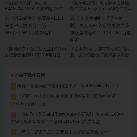
《戴森球计划》免安装-
《帕格尼物语》免安装免安装绿
V0.10.28.21219-黑雾崛起-(官中)
色中文版 Early Access绿色中文版
绿色中文版[4.31 GB][百度网盘]
[2.55 GB][百度网盘]
《最后纪元》免安装v1.2.1绿色中
《上古卷轴4：湮灭重制版》免安
文版整合全部DLC[23.6B][百度网
装中文绿色版数字豪华版版整合
盘]
DLC[118 GB][百度网盘]
全站下载排行榜
免费！百度网盘下载不限速工具（Antdownload）！！！
1
《还愿》免安装绿色中文版【顶级超级全国绝版资源】
2
[7.9GB][天翼+百度]
《侠盗飞车5 Grand Theft Auto V GTA5》免安装v1.60中
3
文绿色版豪华版整合全部DLC[101GB][百度网盘]
《只狼：影逝二度》免安装中文绿色版整合几十个
4