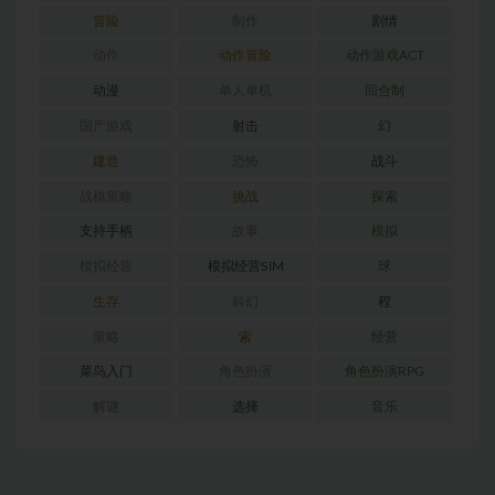
冒险
制作
剧情
动作
动作冒险
动作游戏ACT
动漫
单人单机
回合制
国产游戏
射击
幻
建造
恐怖
战斗
战棋策略
挑战
探索
支持手柄
故事
模拟
模拟经营
模拟经营SIM
球
生存
科幻
程
策略
索
经营
菜鸟入门
角色扮演
角色扮演RPG
解谜
选择
音乐