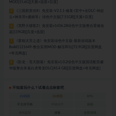
MOD[15.6G][天翼+迅雷+百度]
《三国群英传8》免安装-V2.1.1-修复-(官中+全DLC-神赵
5
云+神关羽+虞姬等）绿色中文版[7.51GB][天翼+百度]
《荒野大镖客2》免安装v1436.28绿色中文版整合置修改
6
器[119GB][百度+迅雷]
《霍格沃茨之遗》免安装绿色中文版-最新游戏版本
7
Build1121649-整合实用MOD-解压即玩[72.9GB][百度网盘
+夸克网盘]
《卧龙：苍天陨落》免安装v1.0.2绿色中文版国语配音豪
8
华版整合朱雀白虎青龙DLC[45.4 GB][百度网盘+夸克网盘]
不知道玩什么？试着点点标签吧
2D画面
3D画面
RPG
不支持手柄
中级水平
休闲
休闲益智
体验
全部游戏