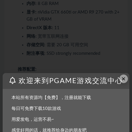
内存:
8 GB RAM
显卡:
nVidia GTX 660ti or AMD R9 270 with 2+
GB of VRAM
DirectX 版本:
11
网络:
宽带互联网连接
存储空间:
需要 20 GB 可用空间
附注事项:
SSD strongly recommended
推荐配置:
×
欢迎来到PGAME游戏交流中心
需要 64 位处理器和操作系统
操作系统:
Windows 10
本站所有资源均【免费】，注册就能下载
处理器:
Intel Core i5 6500 or AMD Ryzen 3 1200
每日可免费下载10款游戏
内存:
16 GB RAM
用爱发电，运营不易~
显卡:
nVidia GTX 1060 or AMD RX 480 with 4+
GB of VRAM
感觉好用的话，就推荐给身边的朋友吧