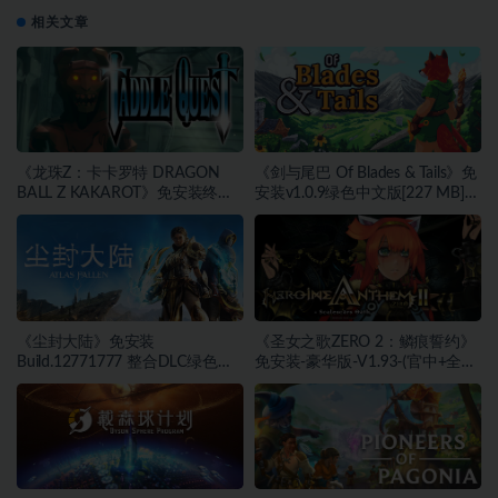
相关文章
《龙珠Z：卡卡罗特 DRAGON
《剑与尾巴 Of Blades & Tails》免
BALL Z KAKAROT》免安装终极
安装v1.0.9绿色中文版[227 MB]
版v2.02绿色中文版[46.97 GB][百
[百度网盘]
度网盘]
《尘封大陆》免安装
《圣女之歌ZERO 2：鳞痕誓约》
Build.12771777 整合DLC绿色中
免安装-豪华版-V1.93-(官中+全
文版[27.45 GB][百度网盘]
DLC+原声音乐)-支持手柄绿色中
文版[15.75 GB][百度网盘]