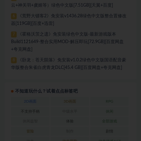
云+神关羽+虞姬等）绿色中文版[7.51GB][天翼+百度]
《荒野大镖客2》免安装v1436.28绿色中文版整合置修改
6
器[119GB][百度+迅雷]
《霍格沃茨之遗》免安装绿色中文版-最新游戏版本
7
Build1121649-整合实用MOD-解压即玩[72.9GB][百度网盘
+夸克网盘]
《卧龙：苍天陨落》免安装v1.0.2绿色中文版国语配音豪
8
华版整合朱雀白虎青龙DLC[45.4 GB][百度网盘+夸克网盘]
不知道玩什么？试着点点标签吧
2D画面
3D画面
RPG
不支持手柄
中级水平
休闲
休闲益智
体验
全部游戏
冒险
制作
剧情