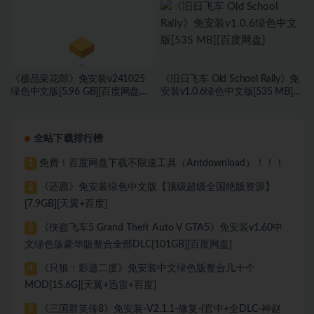
《极品采花郎》免安装v241025
《旧日飞车 Old School Rally》免
绿色中文版[5.96 GB][百度网盘
安装v1.0.6绿色中文版[535 MB]
+迅雷网盘]
[百度网盘]
全站下载排行榜
免费！百度网盘下载不限速工具（Antdownload）！！！
1
《还愿》免安装绿色中文版【顶级超级全国绝版资源】
2
[7.9GB][天翼+百度]
《侠盗飞车5 Grand Theft Auto V GTA5》免安装v1.60中
3
文绿色版豪华版整合全部DLC[101GB][百度网盘]
《只狼：影逝二度》免安装中文绿色版整合几十个
4
MOD[15.6G][天翼+迅雷+百度]
《三国群英传8》免安装-V2.1.1-修复-(官中+全DLC-神赵
5