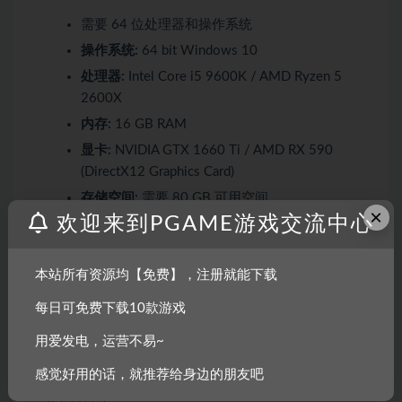
需要 64 位处理器和操作系统
操作系统:
64 bit Windows 10
处理器:
Intel Core i5 9600K / AMD Ryzen 5
2600X
内存:
16 GB RAM
显卡:
NVIDIA GTX 1660 Ti / AMD RX 590
(DirectX12 Graphics Card)
存储空间:
需要 80 GB 可用空间
×
欢迎来到PGAME游戏交流中心
声卡:
DirectX Compatible
附注事项:
Dual Layer Compatible DVD-ROM
Drive
本站所有资源均【免费】，注册就能下载
每日可免费下载10款游戏
用爱发电，运营不易~
声明：
感觉好用的话，就推荐给身边的朋友吧
1.本站部分内容转载自其它媒体,但并不代表本站赞同其观点和对