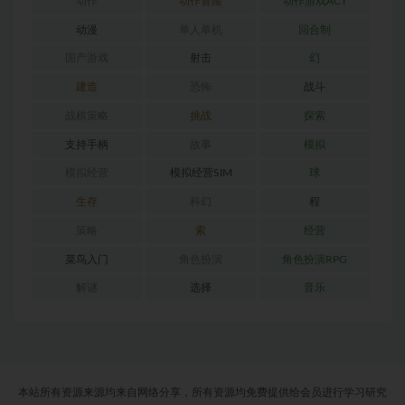
动作
动作冒险
动作游戏ACT
动漫
单人单机
回合制
国产游戏
射击
幻
建造
恐怖
战斗
战棋策略
挑战
探索
支持手柄
故事
模拟
模拟经营
模拟经营SIM
球
生存
科幻
程
策略
索
经营
菜鸟入门
角色扮演
角色扮演RPG
解谜
选择
音乐
本站所有资源来源均来自网络分享，所有资源均免费提供给会员进行学习研究