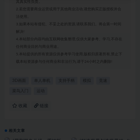
其真实性负责。
2.若您需要商业运营或用于其他商业活动,请您购买正版授权并合
法使用。
3.如果本站有侵犯、不妥之处的资源,请联系我们。将会第一时间
解决!
4.本站部分内容均由互联网收集整理,仅供大家参考、学习,不存在
任何商业目的与商业用途。
5.本站提供的所有资源仅供参考学习使用,版权归原著所有,禁止下
载本站资源参与任何商业和非法行为,请于24小时之内删除!
3D画面
单人单机
支持手柄
模拟
竞速
菜鸟入门
运动
收藏
链接
相关文章