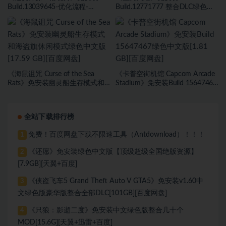
Build.13039645-优化流程-
Build.12771777 整合DLC绿色中
(STEAM官中)绿色中文版[6.03
文版[27.45 GB][百度网盘]
GB][百度网盘]
《海鼠诅咒 Curse of the Sea
《卡普空街机馆 Capcom Arcade
Rats》免安装幽灵船生存模式和
Stadium》免安装Build 15647467
海盗旗休闲模式绿色中文版[17.59
绿色中文版[1.81 GB][百度网盘]
GB][百度网盘]
全站下载排行榜
免费！百度网盘下载不限速工具（Antdownload）！！！
1
《还愿》免安装绿色中文版【顶级超级全国绝版资源】
2
[7.9GB][天翼+百度]
《侠盗飞车5 Grand Theft Auto V GTA5》免安装v1.60中
3
文绿色版豪华版整合全部DLC[101GB][百度网盘]
《只狼：影逝二度》免安装中文绿色版整合几十个
4
MOD[15.6G][天翼+迅雷+百度]