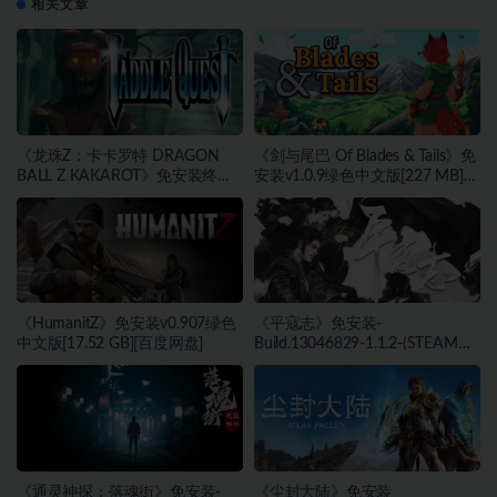
相关文章
《龙珠Z：卡卡罗特 DRAGON
《剑与尾巴 Of Blades & Tails》免
BALL Z KAKAROT》免安装终极
安装v1.0.9绿色中文版[227 MB]
版v2.02绿色中文版[46.97 GB][百
[百度网盘]
度网盘]
《HumanitZ》免安装v0.907绿色
《平寇志》免安装-
中文版[17.52 GB][百度网盘]
Build.13046829-1.1.2-(STEAM官
中)-支持手柄绿色中文版[13.06
GB][百度网盘]
《通灵神探：落魂街》免安装-
《尘封大陆》免安装