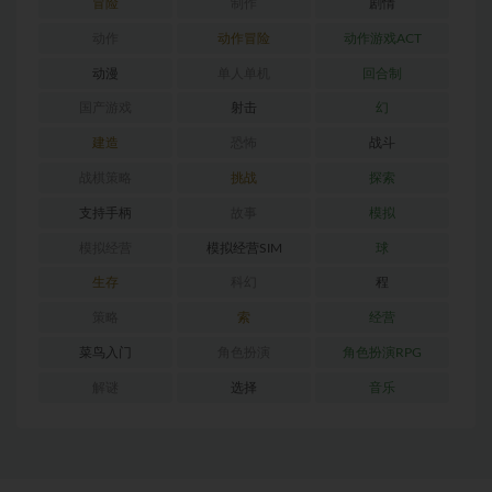
冒险
制作
剧情
动作
动作冒险
动作游戏ACT
动漫
单人单机
回合制
国产游戏
射击
幻
建造
恐怖
战斗
战棋策略
挑战
探索
支持手柄
故事
模拟
模拟经营
模拟经营SIM
球
生存
科幻
程
策略
索
经营
菜鸟入门
角色扮演
角色扮演RPG
解谜
选择
音乐