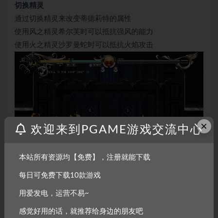
切换精灵
通过切换精灵来改变蒂德莉特的属性
使用风之精灵希尔芙时可以抵抗强风的能力
使用火之精灵沙罗曼蛇时可以抵抗火焰攻击
×
欢迎来到PGAME游戏交流中心
本站所有资源均【免费】，注册就能下载
精灵等级提升
每日可免费下载10款游戏
将攻击或打倒敌人时产生的「灵魂流」吸收之后，
用爱发电，运营不易~
使唤的精灵会升级，精灵等级会体现在蒂德莉特本人的力
量上
感觉好用的话，就推荐给身边的朋友吧