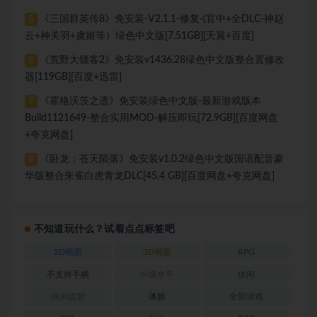
《三国群英传8》免安装-V2.1.1-修复-(官中+全DLC-神赵
5
云+神关羽+虞姬等）绿色中文版[7.51GB][天翼+百度]
《荒野大镖客2》免安装v1436.28绿色中文版整合置修改
6
器[119GB][百度+迅雷]
《霍格沃茨之遗》免安装绿色中文版-最新游戏版本
7
Build1121649-整合实用MOD-解压即玩[72.9GB][百度网盘
+夸克网盘]
《卧龙：苍天陨落》免安装v1.0.2绿色中文版国语配音豪
8
华版整合朱雀白虎青龙DLC[45.4 GB][百度网盘+夸克网盘]
不知道玩什么？试着点点标签吧
2D画面
3D画面
RPG
不支持手柄
中级水平
休闲
休闲益智
体验
全部游戏