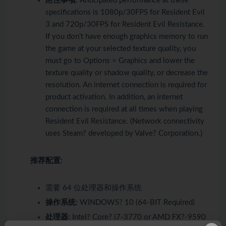
附注事项:
Anticipated performance at these
specifications is 1080p/30FPS for Resident Evil
3 and 720p/30FPS for Resident Evil Resistance.
If you don’t have enough graphics memory to run
the game at your selected texture quality, you
must go to Options > Graphics and lower the
texture quality or shadow quality, or decrease the
resolution. An internet connection is required for
product activation. In addition, an internet
connection is required at all times when playing
Resident Evil Resistance. (Network connectivity
uses Steam? developed by Valve? Corporation.)
推荐配置:
需要 64 位处理器和操作系统
操作系统:
WINDOWS? 10 (64-BIT Required)
处理器:
Intel? Core? i7-3770 or AMD FX?-9590