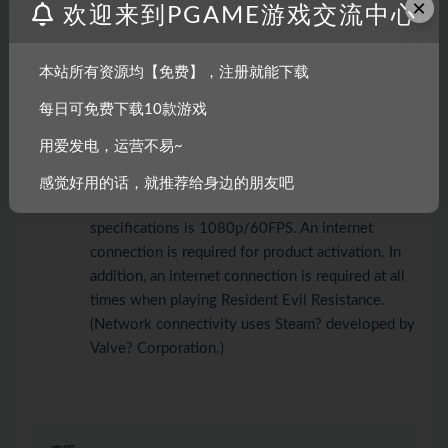
×
or better
欢迎来到PGAME游戏交流中心
内存:
8 GB RAM
显卡:
NVIDIA? GeForce? GTX 1060 or AMD
本站所有资源均【免费】，注册就能下载
Radeon? RX 480 with 3GB VRAM
每日可免费下载10款游戏
DirectX 版本:
12
用爱发电，运营不易~
网络:
宽带互联网连接
存储空间:
需要 45 GB 可用空间
感觉好用的话，就推荐给身边的朋友吧
附注事项:
Anticipated performance at these
specifications is 1080p/60FPS. An internet
connection is required for product activation. In
addition, an internet connection is required at all
times when playing Resident Evil Resistance.
(Network connectivity uses Steam? developed by
Valve? Corporation.)