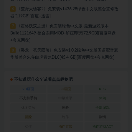
《荒野大镖客2》免安装v1436.28绿色中文版整合置修改
6
器[119GB][百度+迅雷]
《霍格沃茨之遗》免安装绿色中文版-最新游戏版本
7
Build1121649-整合实用MOD-解压即玩[72.9GB][百度网盘
+夸克网盘]
《卧龙：苍天陨落》免安装v1.0.2绿色中文版国语配音豪
8
华版整合朱雀白虎青龙DLC[45.4 GB][百度网盘+夸克网盘]
不知道玩什么？试着点点标签吧
2D画面
3D画面
RPG
不支持手柄
中级水平
休闲
休闲益智
体验
全部游戏
冒险
制作
剧情
动作
动作冒险
动作游戏ACT