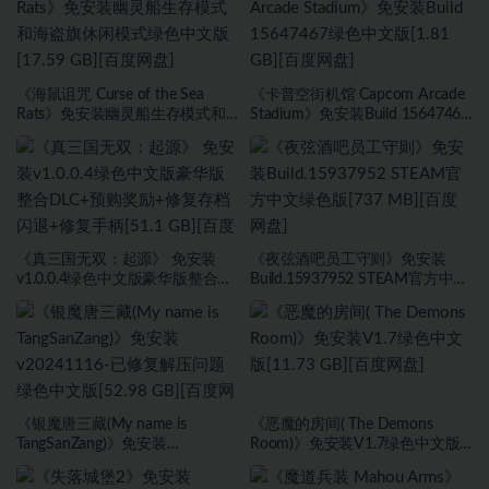
《海鼠诅咒 Curse of the Sea
《卡普空街机馆 Capcom Arcade
Rats》免安装幽灵船生存模式和
Stadium》免安装Build 15647467
海盗旗休闲模式绿色中文版[17.59
绿色中文版[1.81 GB][百度网盘]
GB][百度网盘]
《真三国无双：起源》 免安装
《夜弦酒吧员工守则》免安装
v1.0.0.4绿色中文版豪华版整合
Build.15937952 STEAM官方中文
DLC+预购奖励+修复存档闪退+修
绿色版[737 MB][百度网盘]
复手柄[51.1 GB][百度网盘]
《银魔唐三藏(My name is
《恶魔的房间( The Demons
TangSanZang)》免安装
Room)》免安装V1.7绿色中文版
v20241116-已修复解压问题绿色
[11.73 GB][百度网盘]
中文版[52.98 GB][百度网盘]