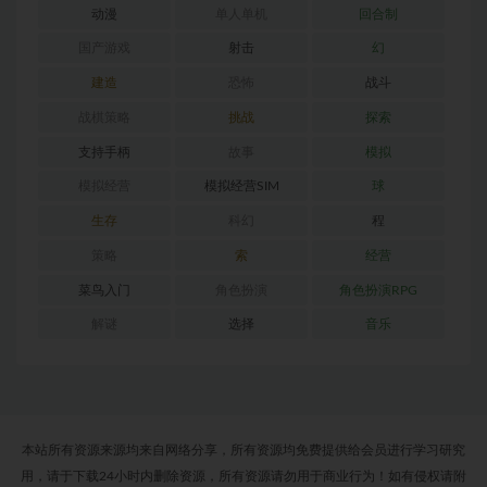
动漫
单人单机
回合制
国产游戏
射击
幻
建造
恐怖
战斗
战棋策略
挑战
探索
支持手柄
故事
模拟
模拟经营
模拟经营SIM
球
生存
科幻
程
策略
索
经营
菜鸟入门
角色扮演
角色扮演RPG
解谜
选择
音乐
本站所有资源来源均来自网络分享，所有资源均免费提供给会员进行学习研究
用，请于下载24小时内删除资源，所有资源请勿用于商业行为！如有侵权请附