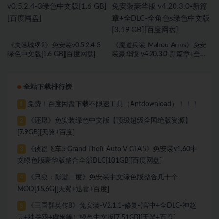
《失落城堡2》免安装v0.5.2.4-3
《魔道兵装 Mahou Arms》免安
绿色中文版[1.6 GB][百度网盘]
装豪华版 v4.20.3.0-新篇章+全
DLC-全角色s绿色中文版[3.19 GB]
[百度网盘]
全站下载排行榜
免费！百度网盘下载不限速工具（Antdownload）！！！
1
《还愿》免安装绿色中文版【顶级超级全国绝版资源】
2
[7.9GB][天翼+百度]
《侠盗飞车5 Grand Theft Auto V GTA5》免安装v1.60中
3
文绿色版豪华版整合全部DLC[101GB][百度网盘]
《只狼：影逝二度》免安装中文绿色版整合几十个
4
MOD[15.6G][天翼+迅雷+百度]
《三国群英传8》免安装-V2.1.1-修复-(官中+全DLC-神赵
5
云+神关羽+虞姬等）绿色中文版[7.51GB][天翼+百度]