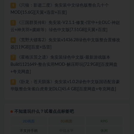
《只狼：影逝二度》免安装中文绿色版整合几十个
4
MOD[15.6G][天翼+迅雷+百度]
《三国群英传8》免安装-V2.1.1-修复-(官中+全DLC-神赵
5
云+神关羽+虞姬等）绿色中文版[7.51GB][天翼+百度]
《荒野大镖客2》免安装v1436.28绿色中文版整合置修改
6
器[119GB][百度+迅雷]
《霍格沃茨之遗》免安装绿色中文版-最新游戏版本
7
Build1121649-整合实用MOD-解压即玩[72.9GB][百度网盘
+夸克网盘]
《卧龙：苍天陨落》免安装v1.0.2绿色中文版国语配音豪
8
华版整合朱雀白虎青龙DLC[45.4 GB][百度网盘+夸克网盘]
不知道玩什么？试着点点标签吧
2D画面
3D画面
RPG
不支持手柄
中级水平
休闲