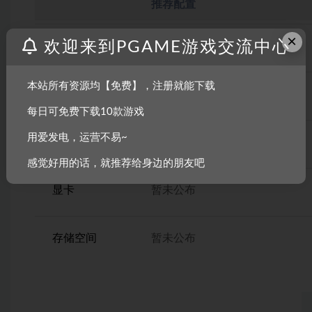
推荐配置
×
欢迎来到PGAME游戏交流中心
操作系统
暂未公布
本站所有资源均【免费】，注册就能下载
CPU
暂未公布
每日可免费下载10款游戏
用爱发电，运营不易~
内存
暂未公布
感觉好用的话，就推荐给身边的朋友吧
显卡
暂未公布
存储空间
暂未公布