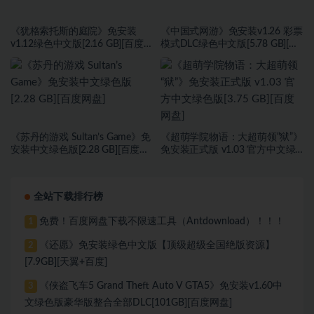
《犹格索托斯的庭院》免安装
《中国式网游》免安装v1.26 彩票
v1.12绿色中文版[2.16 GB][百度网
模式DLC绿色中文版[5.78 GB][百
盘]
度网盘]
《苏丹的游戏 Sultan’s Game》免
《超萌学院物语：大超萌领“狱”》
安装中文绿色版[2.28 GB][百度网
免安装正式版 v1.03 官方中文绿
盘]
色版[3.75 GB][百度网盘]
全站下载排行榜
免费！百度网盘下载不限速工具（Antdownload）！！！
1
《还愿》免安装绿色中文版【顶级超级全国绝版资源】
2
[7.9GB][天翼+百度]
《侠盗飞车5 Grand Theft Auto V GTA5》免安装v1.60中
3
文绿色版豪华版整合全部DLC[101GB][百度网盘]