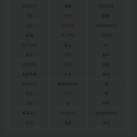
休闲益智
体验
全部游戏
冒险
制作
剧情
动作
动作冒险
动作游戏ACT
动漫
单人单机
回合制
国产游戏
射击
幻
建造
恐怖
战斗
战棋策略
挑战
探索
支持手柄
故事
模拟
模拟经营
模拟经营SIM
球
生存
科幻
程
策略
索
经营
菜鸟入门
角色扮演
角色扮演RPG
解谜
选择
音乐