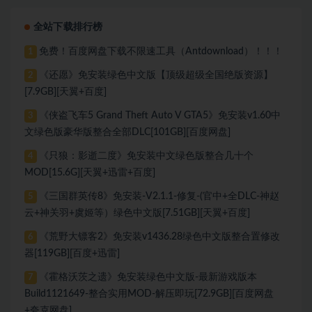
全站下载排行榜
免费！百度网盘下载不限速工具（Antdownload）！！！
1
《还愿》免安装绿色中文版【顶级超级全国绝版资源】
2
[7.9GB][天翼+百度]
《侠盗飞车5 Grand Theft Auto V GTA5》免安装v1.60中
3
文绿色版豪华版整合全部DLC[101GB][百度网盘]
《只狼：影逝二度》免安装中文绿色版整合几十个
4
MOD[15.6G][天翼+迅雷+百度]
《三国群英传8》免安装-V2.1.1-修复-(官中+全DLC-神赵
5
云+神关羽+虞姬等）绿色中文版[7.51GB][天翼+百度]
《荒野大镖客2》免安装v1436.28绿色中文版整合置修改
6
器[119GB][百度+迅雷]
《霍格沃茨之遗》免安装绿色中文版-最新游戏版本
7
Build1121649-整合实用MOD-解压即玩[72.9GB][百度网盘
+夸克网盘]