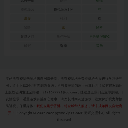
支持手柄
故事
模拟
模拟经营
模拟经营SIM
球
生存
科幻
程
策略
索
经营
菜鸟入门
角色扮演
角色扮演RPG
解谜
选择
音乐
本站所有资源来源均来自网络分享，所有资源均免费提供给会员进行学习研究
用，请于下载24小时内删除资源，所有资源请勿用于商业行为！如有侵权请附
上版权证明发送至邮箱：2191677791@qq.com，经过查证我们会立即删除。
|
友情提示：适量游戏有益身心健康，请勿长时间沉迷游戏，注意保护视力并预
防近视，保重身体！
我们立足于香港，对全球华人服务，请未成年网友自觉离
开！
|
Copyright © 2009-2022 pgame.vip PGAME-游戏交流中心 All Rights
Reserved