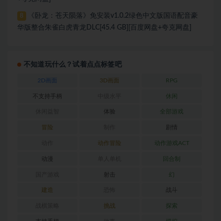
《卧龙：苍天陨落》免安装v1.0.2绿色中文版国语配音豪
8
华版整合朱雀白虎青龙DLC[45.4 GB][百度网盘+夸克网盘]
不知道玩什么？试着点点标签吧
2D画面
3D画面
RPG
不支持手柄
中级水平
休闲
休闲益智
体验
全部游戏
冒险
制作
剧情
动作
动作冒险
动作游戏ACT
动漫
单人单机
回合制
国产游戏
射击
幻
建造
恐怖
战斗
战棋策略
挑战
探索