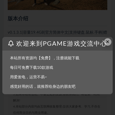
版本介绍
v0.1.3.1|容量19.4GB|官方简体中文|支持键盘.鼠标.手柄|赠
多项修改器
×
欢迎来到PGAME游戏交流中心
本站所有资源均【免费】，注册就能下载
声明：
每日可免费下载10款游戏
1.本站部分内容转载自其它媒体,但并不代表本站赞同其观点和对
其真实性负责。
用爱发电，运营不易~
2.若您需要商业运营或用于其他商业活动,请您购买正版授权并合
感觉好用的话，就推荐给身边的朋友吧
法使用。
3.如果本站有侵犯、不妥之处的资源,请联系我们。将会第一时间
解决!
4.本站部分内容均由互联网收集整理,仅供大家参考、学习,不存在
任何商业目的与商业用途。