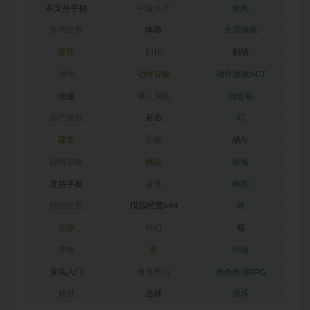
不支持手柄
中级水平
休闲
休闲益智
体验
全部游戏
冒险
制作
剧情
动作
动作冒险
动作游戏ACT
动漫
单人单机
回合制
国产游戏
射击
幻
建造
恐怖
战斗
战棋策略
挑战
探索
支持手柄
故事
模拟
模拟经营
模拟经营SIM
球
生存
科幻
程
策略
索
经营
菜鸟入门
角色扮演
角色扮演RPG
解谜
选择
音乐