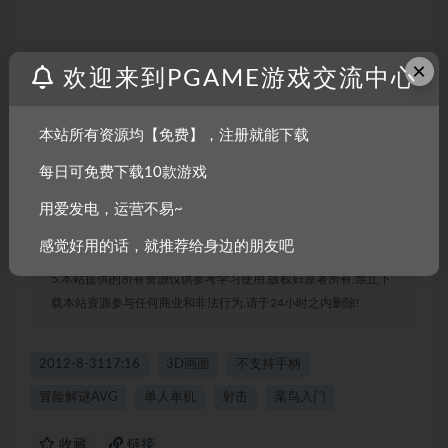
声明：
×
欢迎来到PGAME游戏交流中心
1.本站部分内容转载自其它媒体,但并不代表本站赞同其观点和对
其真实性负责。
本站所有资源均【免费】，注册就能下载
2.若您需要商业运营或用于其他商业活动,请您购买正版授权并合
法使用。
每日可免费下载10款游戏
3.如果本站有侵犯、不妥之处的资源,请联系我们。将会第一时间
解决!
用爱发电，运营不易~
4.本站部分内容均由互联网收集整理,仅供大家参考、学习,不存在
感觉好用的话，就推荐给身边的朋友吧
任何商业目的与商业用途。
5.本站提供的所有资源仅供参考学习使用,版权归原著所有,禁止下
载本站资源参与任何商业和非法行为,请于24小时之内删除!
2012-8-3117:16
3D画面
不支持手柄
冒险解谜AVG
单人单机
射击
菜鸟入门
收藏
链接