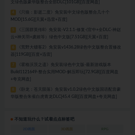
文绿色版豪华版整合全部DLC[101GB][百度网盘]
《只狼：影逝二度》免安装中文绿色版整合几十个
4
MOD[15.6G][天翼+迅雷+百度]
《三国群英传8》免安装-V2.1.1-修复-(官中+全DLC-神赵
5
云+神关羽+虞姬等）绿色中文版[7.51GB][天翼+百度]
《荒野大镖客2》免安装v1436.28绿色中文版整合置修改
6
器[119GB][百度+迅雷]
《霍格沃茨之遗》免安装绿色中文版-最新游戏版本
7
Build1121649-整合实用MOD-解压即玩[72.9GB][百度网盘
+夸克网盘]
《卧龙：苍天陨落》免安装v1.0.2绿色中文版国语配音豪
8
华版整合朱雀白虎青龙DLC[45.4 GB][百度网盘+夸克网盘]
不知道玩什么？试着点点标签吧
2D画面
3D画面
RPG