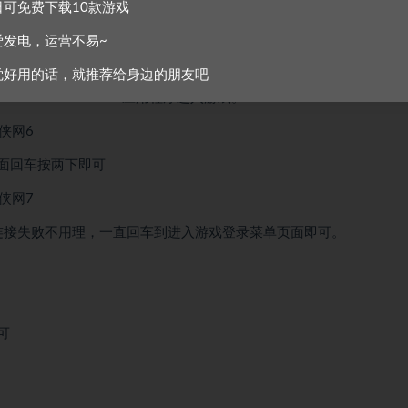
日可免费下载10款游戏
爱发电，运营不易~
觉好用的话，就推荐给身边的朋友吧
e Marine 2-Retail.exe 应用程序进入游戏。
面回车按两下即可
连接失败不用理，一直回车到进入游戏登录菜单页面即可。
可