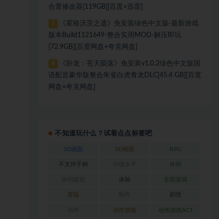
合置修改器[119GB][百度+迅雷]
《霍格沃茨之遗》免安装绿色中文版-最新游戏
7
版本Build1121649-整合实用MOD-解压即玩
[72.9GB][百度网盘+夸克网盘]
《卧龙：苍天陨落》免安装v1.0.2绿色中文版国
8
语配音豪华版整合朱雀白虎青龙DLC[45.4 GB][百度
网盘+夸克网盘]
不知道玩什么？试着点点标签吧
2D画面
3D画面
RPG
不支持手柄
中级水平
休闲
休闲益智
体验
全部游戏
冒险
制作
剧情
动作
动作冒险
动作游戏ACT