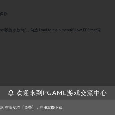
K保存
el设置参数为3，勾选 Load to main menu和Low FPS test两
欢迎来到PGAME游戏交流中心
，
站所有资源均【免费】，注册就能下载