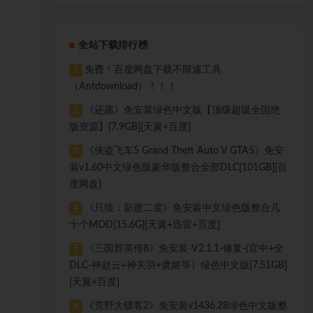
全站下载排行榜
免费！百度网盘下载不限速工具
1
（Antdownload）！！！
《还愿》免安装绿色中文版【顶级超级全国绝
2
版资源】[7.9GB][天翼+百度]
《侠盗飞车5 Grand Theft Auto V GTA5》免安
3
装v1.60中文绿色版豪华版整合全部DLC[101GB][百
度网盘]
《只狼：影逝二度》免安装中文绿色版整合几
4
十个MOD[15.6G][天翼+迅雷+百度]
《三国群英传8》免安装-V2.1.1-修复-(官中+全
5
DLC-神赵云+神关羽+虞姬等）绿色中文版[7.51GB]
[天翼+百度]
《荒野大镖客2》免安装v1436.28绿色中文版整
6