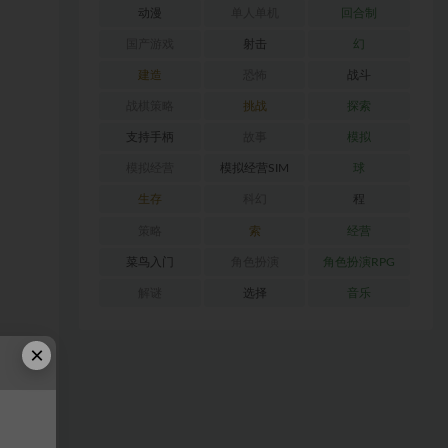
动漫
单人单机
回合制
国产游戏
射击
幻
建造
恐怖
战斗
战棋策略
挑战
探索
支持手柄
故事
模拟
模拟经营
模拟经营SIM
球
生存
科幻
程
策略
索
经营
菜鸟入门
角色扮演
角色扮演RPG
解谜
选择
音乐
×