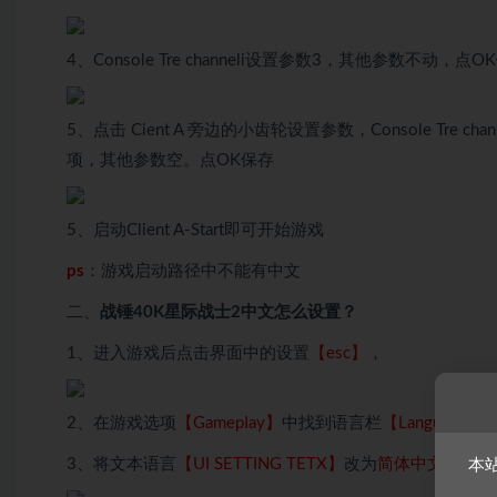
4、Console Tre channeli设置参数3，其他参数不动，点O
5、点击 Cient A 旁边的小齿轮设置参数，Console Tre chann
项，其他参数空。点OK保存
5、启动Client A-Start即可开始游戏
ps
：游戏启动路径中不能有中文
二、
战锤40K星际战士2中文怎么设置？
1、进入游戏后点击界面中的设置
【esc】
，
2、在游戏选项
【GamepIay】
中找到语言栏
【Language】
3、将文本语言
【UI SETTING TETX】
改为
简体中文
即可。
本