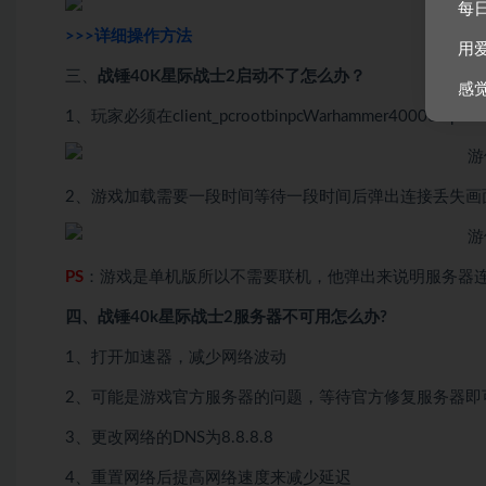
每
>>>详细操作方法
用
三、
战锤40K星际战士2启动不了怎么办？
感
1、玩家必须在client_pcrootbinpcWarhammer40000 Spac
2、游戏加载需要一段时间等待一段时间后弹出连接丢失画
PS
：游戏是单机版所以不需要联机，他弹出来说明服务器
四、战锤40k星际战士2服务器不可用怎么办?
1、打开加速器，减少网络波动
2、可能是游戏官方服务器的问题，等待官方修复服务器即
3、更改网络的DNS为8.8.8.8
4、重置网络后提高网络速度来减少延迟