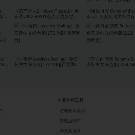
e
《房产达人2 House Flipper2》免
《海鼠诅咒 Curse of the 
+全
安装v20250401愚人节更新绿色
Rats》免安装幽灵船生
度网
中文版[9.37 GB][百度网盘]
盗旗休闲模式绿色中文版[1
GB][百度网盘]
de
《小黄鸭 Lossless Scaling》免安
《苏丹的游戏 Sultan’s 
467
装中文绿色版[172 MB][百度网
安装中文绿色版[2.28 G
盘]
盘]
盘]
软件和工具
台
游戏安装说明
游戏运行库
游戏修改器