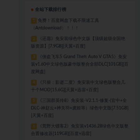
全站下载排行榜
免费！百度网盘下载不限速工具
1
（Antdownload）！！！
《还愿》免安装绿色中文版【顶级超级全国绝
2
版资源】[7.9GB][天翼+百度]
《侠盗飞车5 Grand Theft Auto V GTA5》免安
3
装v1.60中文绿色版豪华版整合全部DLC[101GB][百
度网盘]
《只狼：影逝二度》免安装中文绿色版整合几
4
十个MOD[15.6G][天翼+迅雷+百度]
《三国群英传8》免安装-V2.1.1-修复-(官中+全
5
DLC-神赵云+神关羽+虞姬等）绿色中文版[7.51GB]
[天翼+百度]
《荒野大镖客2》免安装v1436.28绿色中文版整
6
合置修改器[119GB][百度+迅雷]