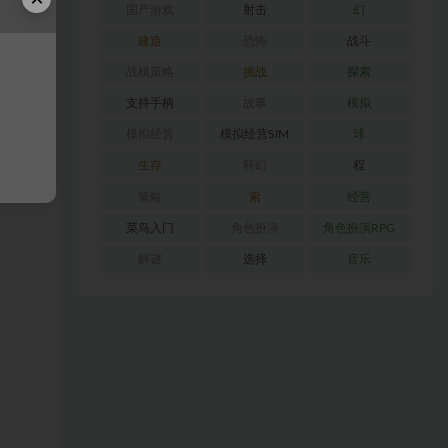
国产游戏
射击
幻
建造
恐怖
战斗
战棋策略
挑战
探索
支持手柄
故事
模拟
模拟经营
模拟经营SIM
球
生存
科幻
程
策略
索
经营
菜鸟入门
角色扮演
角色扮演RPG
解谜
选择
音乐