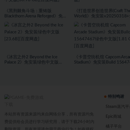
《黑荆棘角斗场：重铸版
《打造世界创造世界(Craft Th
Blackthorn Arena Reforged》免安
World)》免安装v20250318
装v2.6武侠DLC侠影秘踪绿色中文
DLC绿色中文版[1.0 GB][百
版[30.98 GB][百度网盘]
盘]
《冰宫之外2 Beyond the Ice
《卡普空街机馆 Capcom Arca
Palace 2》免安装绿色中文版
Stadium》免安装Build 15647
[23.6B][百度网盘]
绿色中文版[1.81 GB][百度网
特别鸣谢
Steam蒸汽平
本站所有资源来源均来自网络分享，所有资源均免
Epic商城
费提供给会员进行学习研究用，请于下载24小时内
橘子平台
删除资源，所有资源请勿用于商业行为！如有侵权