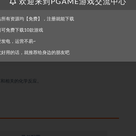
欢迎来到PGAME游戏交流中心
过程的真实性与科学性。
站所有资源均【免费】，注册就能下载
日可免费下载10款游戏
同的酿酒方法与风味探索。
爱发电，运营不易~
觉好用的话，就推荐给身边的朋友吧
家需根据这些变化做出相应决策。
艺和相关的化学反应。