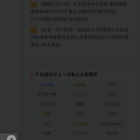
《霍格沃茨之遗》免安装绿色中文版-最新游戏
7
版本Build1121649-整合实用MOD-解压即玩
[72.9GB][百度网盘+夸克网盘]
《卧龙：苍天陨落》免安装v1.0.2绿色中文版国
8
语配音豪华版整合朱雀白虎青龙DLC[45.4 GB][百度
网盘+夸克网盘]
不知道玩什么？试着点点标签吧
2D画面
3D画面
RPG
不支持手柄
中级水平
休闲
休闲益智
体验
全部游戏
冒险
制作
剧情
动作
动作冒险
动作游戏ACT
动漫
单人单机
回合制
×