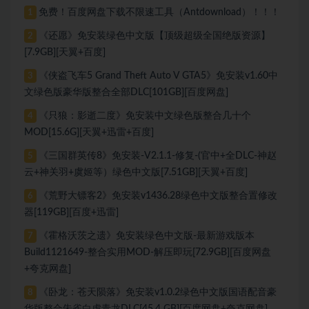
免费！百度网盘下载不限速工具（Antdownload）！！！
1
《还愿》免安装绿色中文版【顶级超级全国绝版资源】
2
[7.9GB][天翼+百度]
《侠盗飞车5 Grand Theft Auto V GTA5》免安装v1.60中
3
文绿色版豪华版整合全部DLC[101GB][百度网盘]
《只狼：影逝二度》免安装中文绿色版整合几十个
4
MOD[15.6G][天翼+迅雷+百度]
《三国群英传8》免安装-V2.1.1-修复-(官中+全DLC-神赵
5
云+神关羽+虞姬等）绿色中文版[7.51GB][天翼+百度]
《荒野大镖客2》免安装v1436.28绿色中文版整合置修改
6
器[119GB][百度+迅雷]
《霍格沃茨之遗》免安装绿色中文版-最新游戏版本
7
Build1121649-整合实用MOD-解压即玩[72.9GB][百度网盘
+夸克网盘]
《卧龙：苍天陨落》免安装v1.0.2绿色中文版国语配音豪
8
华版整合朱雀白虎青龙DLC[45.4 GB][百度网盘+夸克网盘]