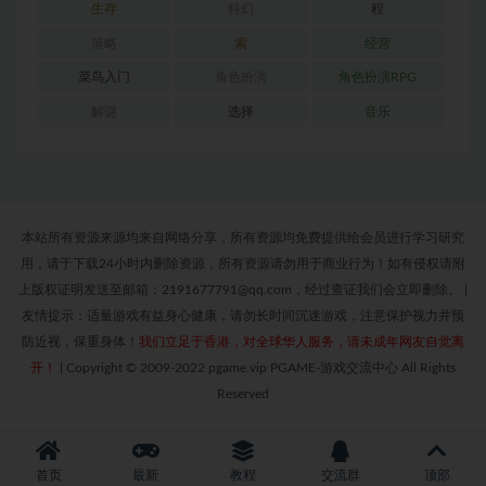
生存
科幻
程
策略
索
经营
菜鸟入门
角色扮演
角色扮演RPG
解谜
选择
音乐
本站所有资源来源均来自网络分享，所有资源均免费提供给会员进行学习研究
用，请于下载24小时内删除资源，所有资源请勿用于商业行为！如有侵权请附
上版权证明发送至邮箱：2191677791@qq.com，经过查证我们会立即删除。
|
友情提示：适量游戏有益身心健康，请勿长时间沉迷游戏，注意保护视力并预
防近视，保重身体！
我们立足于香港，对全球华人服务，请未成年网友自觉离
开！
|
Copyright © 2009-2022 pgame.vip PGAME-游戏交流中心 All Rights
Reserved
首页
最新
教程
交流群
顶部