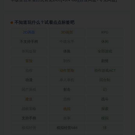
不知道玩什么？试着点点标签吧
2D画面
3D画面
RPG
不支持手柄
中级水平
休闲
休闲益智
体验
全部游戏
冒险
制作
剧情
动作
动作冒险
动作游戏ACT
动漫
单人单机
回合制
国产游戏
射击
幻
建造
恐怖
战斗
战棋策略
挑战
探索
支持手柄
故事
模拟
模拟经营
模拟经营SIM
球