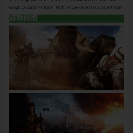
Graphics card (NVIDIA): NVIDIA GeForce? GTX 1060 3GB
游戏截图