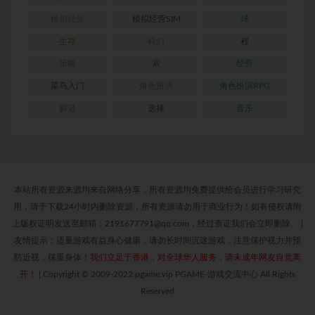
模拟经营
模拟经营SIM
球
生存
科幻
程
策略
索
经营
菜鸟入门
角色扮演
角色扮演RPG
解谜
选择
音乐
本站所有资源来源均来自网络分享，所有资源均免费提供给会员进行学习研究
用，请于下载24小时内删除资源，所有资源请勿用于商业行为！如有侵权请附
上版权证明发送至邮箱：2191677791@qq.com，经过查证我们会立即删除。
|
友情提示：适量游戏有益身心健康，请勿长时间沉迷游戏，注意保护视力并预
防近视，保重身体！
我们立足于香港，对全球华人服务，请未成年网友自觉离
开！
|
Copyright © 2009-2022 pgame.vip PGAME-游戏交流中心 All Rights
Reserved