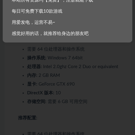
本站所有资源均【免费】，注册就能下载
系统需求
每日可免费下载10款游戏
用爱发电，运营不易~
最低配置:
感觉好用的话，就推荐给身边的朋友吧
需要 64 位处理器和操作系统
操作系统:
Windows 7 64bit
处理器:
Intel 2.0ghz Core 2 Duo or equivalent
内存:
2 GB RAM
显卡:
GeForce GTX 690
DirectX 版本:
10
存储空间:
需要 6 GB 可用空间
推荐配置:
需要 64 位处理器和操作系统