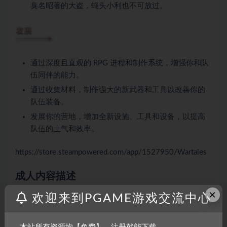
臭名昭著的大盗，蝇头小利也不可放过。
通过深度且直观的 RPG 进程和制作系统，增强你和队
伍同伴的能力。
通过收集材料，制作强大的新武器和工具以改善你的
队伍装备。
发展你的营地，增加全新设施、工具和设备，以提高
队伍的士气和效率。
https://store.steampowered.com/app/1527950/Wartales
成人内容描述
×
欢迎来到PGAME游戏交流中心
开发者对内容描述如下：
Realistic Violence (blood splatter)