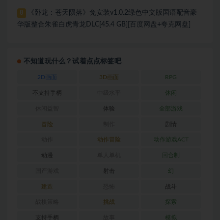
《卧龙：苍天陨落》免安装v1.0.2绿色中文版国语配音豪
8
华版整合朱雀白虎青龙DLC[45.4 GB][百度网盘+夸克网盘]
不知道玩什么？试着点点标签吧
2D画面
3D画面
RPG
不支持手柄
中级水平
休闲
休闲益智
体验
全部游戏
冒险
制作
剧情
动作
动作冒险
动作游戏ACT
动漫
单人单机
回合制
国产游戏
射击
幻
建造
恐怖
战斗
战棋策略
挑战
探索
支持手柄
故事
模拟