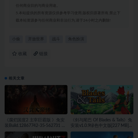
任何商业目的与商业用途。
5.本站提供的所有资源仅供参考学习使用,版权归原著所有,禁止下
载本站资源参与任何商业和非法行为,请于24小时之内删除!
小偷
开放世界
战斗
角色扮演
收藏
链接
相关文章
《腐烂国度2 主宰巨霸版 》免安
《剑与尾巴 Of Blades & Tails》免
装Build.12867742-35-562731 整
安装v1.0.9绿色中文版[227 MB]
合全部DLC绿色中文版[20.33 GB]
[百度网盘]
[百度网盘]