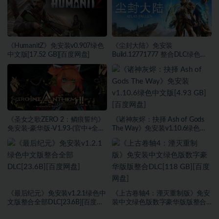
《HumanitZ》免安装v0.907绿色
《尘封大陆》免安装
中文版[17.52 GB][百度网盘]
Build.12771777 整合DLC绿色中
文版[27.45 GB][百度网盘]
《圣女之歌ZERO 2：鳞痕誓约》
《诸神灰烬：抉择 Ash of Gods
免安装-豪华版-V1.93-(官中+全
The Way》免安装v1.10.6绿色中
DLC+原声音乐)-支持手柄绿色中
文版[4.93 GB][百度网盘]
文版[15.75 GB][百度网盘]
《最后纪元》免安装v1.2.1绿色中
《上古卷轴4：湮灭重制版》免安
文版整合全部DLC[23.6B][百度网
装中文绿色版数字豪华版版整合
盘]
DLC[118 GB][百度网盘]