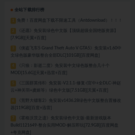
全站下载排行榜
免费！百度网盘下载不限速工具（Antdownload）！！！
1
《还愿》免安装绿色中文版【顶级超级全国绝版资源】
2
[7.9GB][天翼+百度]
《侠盗飞车5 Grand Theft Auto V GTA5》免安装v1.60中
3
文绿色版豪华版整合全部DLC[101GB][百度网盘]
《只狼：影逝二度》免安装中文绿色版整合几十个
4
MOD[15.6G][天翼+迅雷+百度]
《三国群英传8》免安装-V2.1.1-修复-(官中+全DLC-神赵
5
云+神关羽+虞姬等）绿色中文版[7.51GB][天翼+百度]
《荒野大镖客2》免安装v1436.28绿色中文版整合置修改
6
器[119GB][百度+迅雷]
《霍格沃茨之遗》免安装绿色中文版-最新游戏版本
7
Build1121649-整合实用MOD-解压即玩[72.9GB][百度网盘
+夸克网盘]