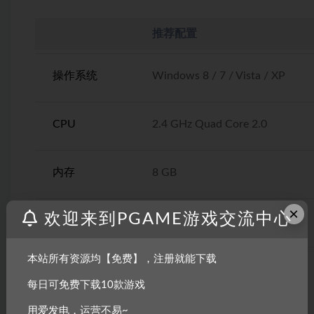
推荐配置
操作系统
Windows 8 / 7 / Vista / XP
CPU
2.4 GHz Quad Core 2.0
内存
8 GB
×
欢迎来到PGAME游戏交流中心
显卡
Intel HD Graphics 4000或更好
本站所有资源均【免费】，注册就能下载
存储空间
450 MB
每日可免费下载10款游戏
用爱发电，运营不易~