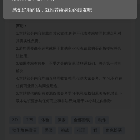
感觉好用的话，就推荐给身边的朋友吧
声明：
1.本站部分内容转载自其它媒体,但并不代表本站赞同其观点和对
其真实性负责。
2.若您需要商业运营或用于其他商业活动,请您购买正版授权并合
法使用。
3.如果本站有侵犯、不妥之处的资源,请联系我们。将会第一时间
解决!
4.本站部分内容均由互联网收集整理,仅供大家参考、学习,不存在
任何商业目的与商业用途。
5.本站提供的所有资源仅供参考学习使用,版权归原著所有,禁止下
载本站资源参与任何商业和非法行为,请于24小时之内删除!
3D
TPS
体验
像素
全部游戏
动作
动作角色扮演
另类
挑战
推理
程
角色扮演