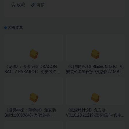
收藏
链接
相关文章
《龙珠Z：卡卡罗特 DRAGON
《剑与尾巴 Of Blades & Tails》免
BALL Z KAKAROT》免安装终极
安装v1.0.9绿色中文版[227 MB]
版v2.02绿色中文版[46.97 GB][百
[百度网盘]
度网盘]
《通灵神探：落魂街》免安装-
《戴森球计划》免安装-
Build.13039645-优化流程-
V0.10.28.21219-黑雾崛起-(官中)
(STEAM官中)绿色中文版[6.03
绿色中文版[4.31 GB][百度网盘]
GB][百度网盘]