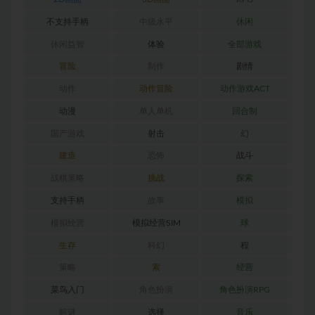
不支持手柄
中级水平
休闲
休闲益智
体验
全部游戏
冒险
制作
剧情
动作
动作冒险
动作游戏ACT
动漫
单人单机
回合制
国产游戏
射击
幻
建造
恐怖
战斗
战棋策略
挑战
探索
支持手柄
故事
模拟
模拟经营
模拟经营SIM
球
生存
科幻
程
策略
索
经营
菜鸟入门
角色扮演
角色扮演RPG
解谜
选择
音乐