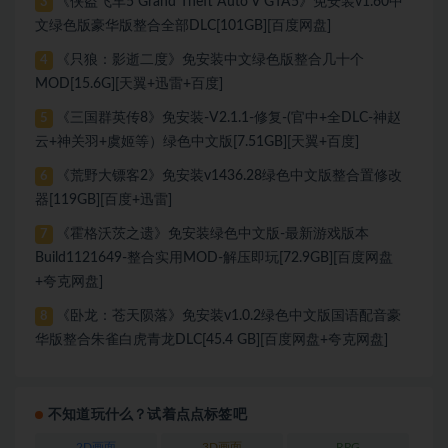
《侠盗飞车5 Grand Theft Auto V GTA5》免安装v1.60中
3
文绿色版豪华版整合全部DLC[101GB][百度网盘]
《只狼：影逝二度》免安装中文绿色版整合几十个
4
MOD[15.6G][天翼+迅雷+百度]
《三国群英传8》免安装-V2.1.1-修复-(官中+全DLC-神赵
5
云+神关羽+虞姬等）绿色中文版[7.51GB][天翼+百度]
《荒野大镖客2》免安装v1436.28绿色中文版整合置修改
6
器[119GB][百度+迅雷]
《霍格沃茨之遗》免安装绿色中文版-最新游戏版本
7
Build1121649-整合实用MOD-解压即玩[72.9GB][百度网盘
+夸克网盘]
《卧龙：苍天陨落》免安装v1.0.2绿色中文版国语配音豪
8
华版整合朱雀白虎青龙DLC[45.4 GB][百度网盘+夸克网盘]
不知道玩什么？试着点点标签吧
2D画面
3D画面
RPG