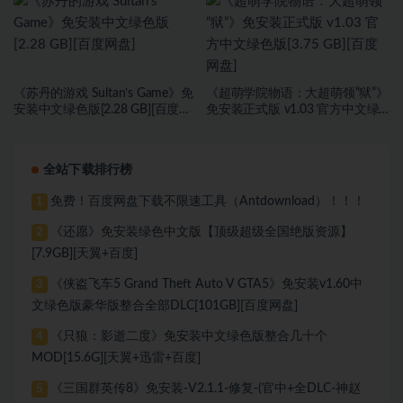
《苏丹的游戏 Sultan’s Game》免
《超萌学院物语：大超萌领“狱”》
安装中文绿色版[2.28 GB][百度网
免安装正式版 v1.03 官方中文绿
盘]
色版[3.75 GB][百度网盘]
全站下载排行榜
免费！百度网盘下载不限速工具（Antdownload）！！！
1
《还愿》免安装绿色中文版【顶级超级全国绝版资源】
2
[7.9GB][天翼+百度]
《侠盗飞车5 Grand Theft Auto V GTA5》免安装v1.60中
3
文绿色版豪华版整合全部DLC[101GB][百度网盘]
《只狼：影逝二度》免安装中文绿色版整合几十个
4
MOD[15.6G][天翼+迅雷+百度]
《三国群英传8》免安装-V2.1.1-修复-(官中+全DLC-神赵
5