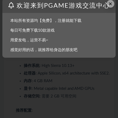
处理器:
Intel Core i5-4690k / AMD Athlon
×
欢迎来到PGAME游戏交流中心
3000G
内存:
8 GB RAM
本站所有资源均【免费】，注册就能下载
显卡:
Nvidia GTX 970 4GB / AMD R9 290 4GB
DirectX 版本:
11
每日可免费下载10款游戏
存储空间:
需要 5 GB 可用空间
用爱发电，运营不易~
感觉好用的话，就推荐给身边的朋友吧
最低配置:
操作系统:
High Sierra 10.13+
处理器:
Apple Silicon, x64 architecture with SSE2.
内存:
4 GB RAM
显卡:
Metal capable Intel and AMD GPUs
存储空间:
需要 2 GB 可用空间
推荐配置: