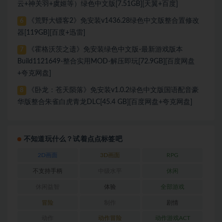
云+神关羽+虞姬等）绿色中文版[7.51GB][天翼+百度]
《荒野大镖客2》免安装v1436.28绿色中文版整合置修改
6
器[119GB][百度+迅雷]
《霍格沃茨之遗》免安装绿色中文版-最新游戏版本
7
Build1121649-整合实用MOD-解压即玩[72.9GB][百度网盘
+夸克网盘]
《卧龙：苍天陨落》免安装v1.0.2绿色中文版国语配音豪
8
华版整合朱雀白虎青龙DLC[45.4 GB][百度网盘+夸克网盘]
不知道玩什么？试着点点标签吧
2D画面
3D画面
RPG
不支持手柄
中级水平
休闲
休闲益智
体验
全部游戏
冒险
制作
剧情
动作
动作冒险
动作游戏ACT