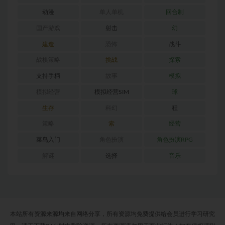
动漫
单人单机
回合制
国产游戏
射击
幻
建造
恐怖
战斗
战棋策略
挑战
探索
支持手柄
故事
模拟
模拟经营
模拟经营SIM
球
生存
科幻
程
策略
索
经营
菜鸟入门
角色扮演
角色扮演RPG
解谜
选择
音乐
本站所有资源来源均来自网络分享，所有资源均免费提供给会员进行学习研究