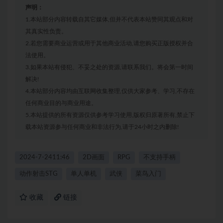
声明：
1.本站部分内容转载自其它媒体,但并不代表本站赞同其观点和对
其真实性负责。
2.若您需要商业运营或用于其他商业活动,请您购买正版授权并合
法使用。
3.如果本站有侵犯、不妥之处的资源,请联系我们。将会第一时间
解决!
4.本站部分内容均由互联网收集整理,仅供大家参考、学习,不存在
任何商业目的与商业用途。
5.本站提供的所有资源仅供参考学习使用,版权归原著所有,禁止下
载本站资源参与任何商业和非法行为,请于24小时之内删除!
2024-7-2411:46
2D画面
RPG
不支持手柄
动作射击STG
单人单机
武侠
菜鸟入门
收藏
链接