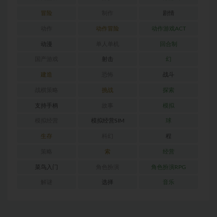
冒险
制作
剧情
动作
动作冒险
动作游戏ACT
动漫
单人单机
回合制
国产游戏
射击
幻
建造
恐怖
战斗
战棋策略
挑战
探索
支持手柄
故事
模拟
模拟经营
模拟经营SIM
球
生存
科幻
程
策略
索
经营
菜鸟入门
角色扮演
角色扮演RPG
解谜
选择
音乐