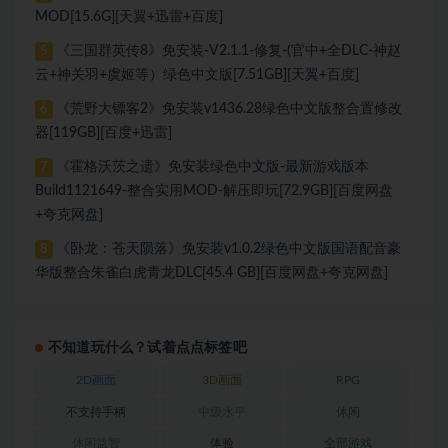
MOD[15.6G][天翼+迅雷+百度]
《三国群英传8》免安装-V2.1.1-修复-(官中+全DLC-神赵
5
云+神关羽+虞姬等）绿色中文版[7.51GB][天翼+百度]
《荒野大镖客2》免安装v1436.28绿色中文版整合置修改
6
器[119GB][百度+迅雷]
《霍格沃茨之遗》免安装绿色中文版-最新游戏版本
7
Build1121649-整合实用MOD-解压即玩[72.9GB][百度网盘
+夸克网盘]
《卧龙：苍天陨落》免安装v1.0.2绿色中文版国语配音豪
8
华版整合朱雀白虎青龙DLC[45.4 GB][百度网盘+夸克网盘]
不知道玩什么？试着点点标签吧
2D画面
3D画面
RPG
不支持手柄
中级水平
休闲
休闲益智
体验
全部游戏