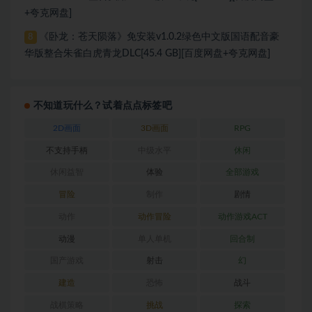
+夸克网盘]
《卧龙：苍天陨落》免安装v1.0.2绿色中文版国语配音豪
8
华版整合朱雀白虎青龙DLC[45.4 GB][百度网盘+夸克网盘]
不知道玩什么？试着点点标签吧
2D画面
3D画面
RPG
不支持手柄
中级水平
休闲
休闲益智
体验
全部游戏
冒险
制作
剧情
动作
动作冒险
动作游戏ACT
动漫
单人单机
回合制
国产游戏
射击
幻
建造
恐怖
战斗
战棋策略
挑战
探索