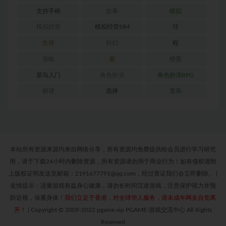
支持手柄
故事
模拟
模拟经营
模拟经营SIM
球
生存
科幻
程
策略
索
经营
菜鸟入门
角色扮演
角色扮演RPG
解谜
选择
音乐
本站所有资源来源均来自网络分享，所有资源均免费提供给会员进行学习研究
用，请于下载24小时内删除资源，所有资源请勿用于商业行为！如有侵权请附
上版权证明发送至邮箱：2191677791@qq.com，经过查证我们会立即删除。
|
友情提示：适量游戏有益身心健康，请勿长时间沉迷游戏，注意保护视力并预
防近视，保重身体！
我们立足于香港，对全球华人服务，请未成年网友自觉离
开！
|
Copyright © 2009-2022 pgame.vip PGAME-游戏交流中心 All Rights
Reserved