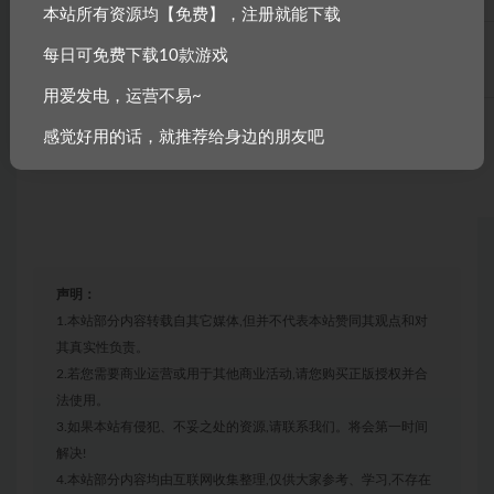
本站所有资源均【免费】，注册就能下载
每日可免费下载10款游戏
显卡
暂未公布
用爱发电，运营不易~
存储空间
暂未公布
感觉好用的话，就推荐给身边的朋友吧
声明：
1.本站部分内容转载自其它媒体,但并不代表本站赞同其观点和对
其真实性负责。
2.若您需要商业运营或用于其他商业活动,请您购买正版授权并合
法使用。
3.如果本站有侵犯、不妥之处的资源,请联系我们。将会第一时间
解决!
4.本站部分内容均由互联网收集整理,仅供大家参考、学习,不存在