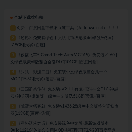
绿色中文版[88.94 GB][百度网盘
[7.29 GB][百度网盘]
全站下载排行榜
免费！百度网盘下载不限速工具（Antdownload）！！！
1
《还愿》免安装绿色中文版【顶级超级全国绝版资源】
2
[7.9GB][天翼+百度]
《侠盗飞车5 Grand Theft Auto V GTA5》免安装v1.60中
3
文绿色版豪华版整合全部DLC[101GB][百度网盘]
《只狼：影逝二度》免安装中文绿色版整合几十个
4
MOD[15.6G][天翼+迅雷+百度]
《三国群英传8》免安装-V2.1.1-修复-(官中+全DLC-神赵
5
云+神关羽+虞姬等）绿色中文版[7.51GB][天翼+百度]
《荒野大镖客2》免安装v1436.28绿色中文版整合置修改
6
器[119GB][百度+迅雷]
《霍格沃茨之遗》免安装绿色中文版-最新游戏版本
7
Build1121649-整合实用MOD-解压即玩[72.9GB][百度网盘