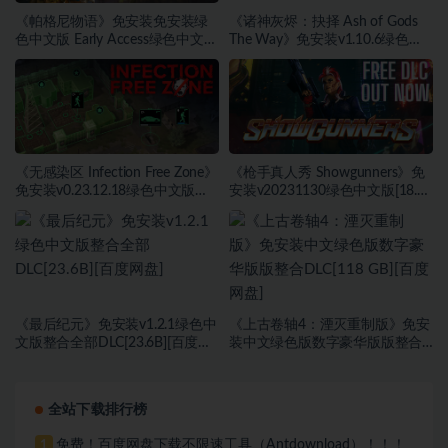
《帕格尼物语》免安装免安装绿
《诸神灰烬：抉择 Ash of Gods
色中文版 Early Access绿色中文版
The Way》免安装v1.10.6绿色中
[2.55 GB][百度网盘]
文版[4.93 GB][百度网盘]
《无感染区 Infection Free Zone》
《枪手真人秀 Showgunners》免
免安装v0.23.12.18绿色中文版
安装v20231130绿色中文版[18.99
[3.29 GB][百度网盘]
GB][百度网盘]
《最后纪元》免安装v1.2.1绿色中
《上古卷轴4：湮灭重制版》免安
文版整合全部DLC[23.6B][百度网
装中文绿色版数字豪华版版整合
盘]
DLC[118 GB][百度网盘]
全站下载排行榜
免费！百度网盘下载不限速工具（Antdownload）！！！
1