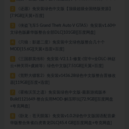
《还愿》免安装绿色中文版【顶级超级全国绝版资源】
2
[7.9GB][天翼+百度]
《侠盗飞车5 Grand Theft Auto V GTA5》免安装v1.60中
3
文绿色版豪华版整合全部DLC[101GB][百度网盘]
《只狼：影逝二度》免安装中文绿色版整合几十个
4
MOD[15.6G][天翼+迅雷+百度]
《三国群英传8》免安装-V2.1.1-修复-(官中+全DLC-神赵
5
云+神关羽+虞姬等）绿色中文版[7.51GB][天翼+百度]
《荒野大镖客2》免安装v1436.28绿色中文版整合置修改
6
器[119GB][百度+迅雷]
《霍格沃茨之遗》免安装绿色中文版-最新游戏版本
7
Build1121649-整合实用MOD-解压即玩[72.9GB][百度网盘
+夸克网盘]
《卧龙：苍天陨落》免安装v1.0.2绿色中文版国语配音豪
8
华版整合朱雀白虎青龙DLC[45.4 GB][百度网盘+夸克网盘]