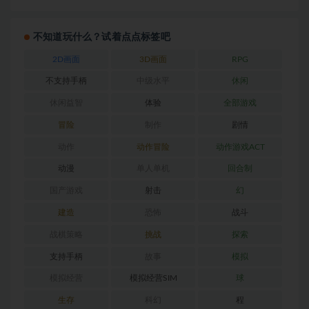
不知道玩什么？试着点点标签吧
2D画面
3D画面
RPG
不支持手柄
中级水平
休闲
休闲益智
体验
全部游戏
冒险
制作
剧情
动作
动作冒险
动作游戏ACT
动漫
单人单机
回合制
国产游戏
射击
幻
建造
恐怖
战斗
战棋策略
挑战
探索
支持手柄
故事
模拟
模拟经营
模拟经营SIM
球
生存
科幻
程