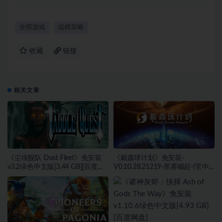
全部游戏
战棋策略
收藏
链接
相关文章
《尘埃舰队 Dust Fleet》免安装
《戴森球计划》免安装-
v3.2绿色中文版[3.44 GB][百度网
V0.10.28.21219-黑雾崛起-(官中)
盘]
绿色中文版[4.31 GB][百度网盘]