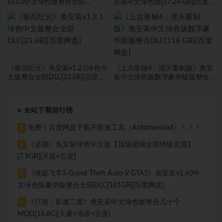
v1.03中文绿色版整合全部
安装中文绿色版[37.24 GB][百度
DLC+特典+季票[151 GB][百度网
网盘]
盘]
《最后纪元》免安装v1.2.1绿色中
《上古卷轴4：湮灭重制版》免安
文版整合全部DLC[23.6B][百度网
装中文绿色版数字豪华版版整合
盘]
DLC[118 GB][百度网盘]
全站下载排行榜
免费！百度网盘下载不限速工具（Antdownload）！！！
1
《还愿》免安装绿色中文版【顶级超级全国绝版资源】
2
[7.9GB][天翼+百度]
《侠盗飞车5 Grand Theft Auto V GTA5》免安装v1.60中
3
文绿色版豪华版整合全部DLC[101GB][百度网盘]
《只狼：影逝二度》免安装中文绿色版整合几十个
4
MOD[15.6G][天翼+迅雷+百度]