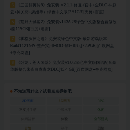
《三国群英传8》免安装-V2.1.1-修复-(官中+全DLC-神赵
5
云+神关羽+虞姬等）绿色中文版[7.51GB][天翼+百度]
《荒野大镖客2》免安装v1436.28绿色中文版整合置修改
6
器[119GB][百度+迅雷]
《霍格沃茨之遗》免安装绿色中文版-最新游戏版本
7
Build1121649-整合实用MOD-解压即玩[72.9GB][百度网盘
+夸克网盘]
《卧龙：苍天陨落》免安装v1.0.2绿色中文版国语配音豪
8
华版整合朱雀白虎青龙DLC[45.4 GB][百度网盘+夸克网盘]
不知道玩什么？试着点点标签吧
2D画面
3D画面
RPG
不支持手柄
中级水平
休闲
休闲益智
体验
全部游戏
冒险
制作
剧情