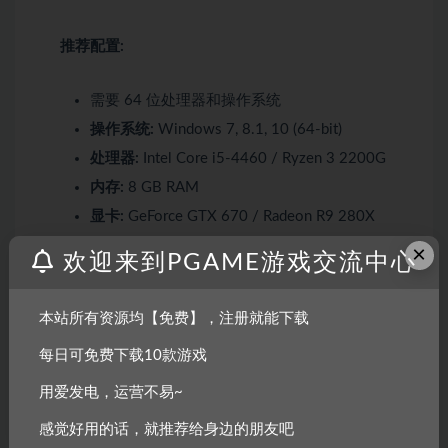
推荐配置:
需要 64 位处理器和操作系统
操作系统:
Windows 7, 8.1, 10 (64-bit)
处理器:
Intel Core i5-4460 / Ryzen 3 2200G
内存:
8 GB RAM
显卡:
GeForce GTX 670 / Radeon R9 280X
DirectX 版本:
11
×
欢迎来到PGAME游戏交流中心
存储空间:
需要 7 GB 可用空间
声卡:
DirectX compatible soundcard or onboard
本站所有资源均【免费】，注册就能下载
chipset
每日可免费下载10款游戏
用爱发电，运营不易~
感觉好用的话，就推荐给身边的朋友吧
声明：