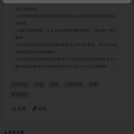
1.本站部分内容转载自其它媒体,但并不代表本站赞同其观点和对
其真实性负责。
2.若您需要商业运营或用于其他商业活动,请您购买正版授权并合
法使用。
3.如果本站有侵犯、不妥之处的资源,请联系我们。将会第一时间
解决!
4.本站部分内容均由互联网收集整理,仅供大家参考、学习,不存在
任何商业目的与商业用途。
5.本站提供的所有资源仅供参考学习使用,版权归原著所有,禁止下
载本站资源参与任何商业和非法行为,请于24小时之内删除!
全部游戏
动漫
日系
日系游戏
经典
角色扮演
收藏
链接
相关文章