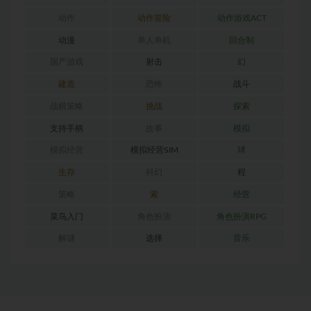
动作
动作冒险
动作游戏ACT
动漫
单人单机
回合制
国产游戏
射击
幻
建造
恐怖
战斗
战棋策略
挑战
探索
支持手柄
故事
模拟
模拟经营
模拟经营SIM
球
生存
科幻
程
策略
索
经营
菜鸟入门
角色扮演
角色扮演RPG
解谜
选择
音乐