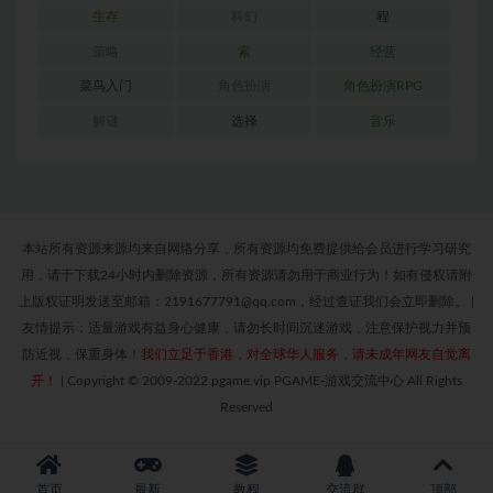
生存
科幻
程
策略
索
经营
菜鸟入门
角色扮演
角色扮演RPG
解谜
选择
音乐
本站所有资源来源均来自网络分享，所有资源均免费提供给会员进行学习研究
用，请于下载24小时内删除资源，所有资源请勿用于商业行为！如有侵权请附
上版权证明发送至邮箱：2191677791@qq.com，经过查证我们会立即删除。
|
友情提示：适量游戏有益身心健康，请勿长时间沉迷游戏，注意保护视力并预
防近视，保重身体！
我们立足于香港，对全球华人服务，请未成年网友自觉离
开！
|
Copyright © 2009-2022 pgame.vip PGAME-游戏交流中心 All Rights
Reserved
首页
最新
教程
交流群
顶部