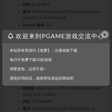
内存:
8 GB RAM
显卡:
NVIDIA GeForce GTX 650 (2GB) or better
(DirectX 11 card Required)
DirectX 版本:
11
网络:
宽带互联网连接
×
欢迎来到PGAME游戏交流中心
存储空间:
需要 40 GB 可用空间
声卡:
DirectX 11 compatible sound card
本站所有资源均【免费】，注册就能下载
每日可免费下载10款游戏
推荐配置:
用爱发电，运营不易~
需要 64 位处理器和操作系统
感觉好用的话，就推荐给身边的朋友吧
操作系统:
Windows 7/8/10 (64-bit OS required)
处理器:
Intel Core i7-4790 (3.60GHz) or better;
Quad-core or better
内存:
16 GB RAM
显卡:
NVIDIA GeForce GTX 760 (DirectX 11