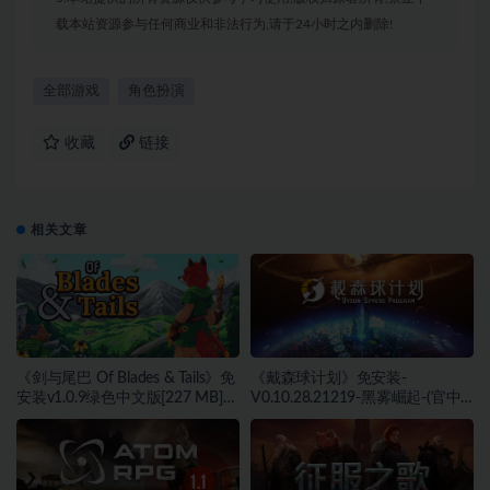
载本站资源参与任何商业和非法行为,请于24小时之内删除!
全部游戏
角色扮演
收藏
链接
相关文章
《剑与尾巴 Of Blades & Tails》免
《戴森球计划》免安装-
安装v1.0.9绿色中文版[227 MB]
V0.10.28.21219-黑雾崛起-(官中)
[百度网盘]
绿色中文版[4.31 GB][百度网盘]