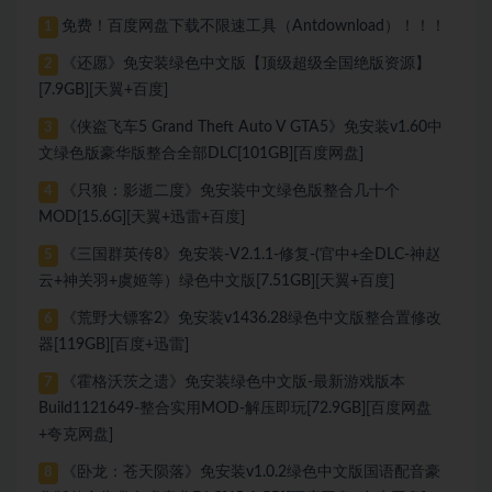
免费！百度网盘下载不限速工具（Antdownload）！！！
1
《还愿》免安装绿色中文版【顶级超级全国绝版资源】
2
[7.9GB][天翼+百度]
《侠盗飞车5 Grand Theft Auto V GTA5》免安装v1.60中
3
文绿色版豪华版整合全部DLC[101GB][百度网盘]
《只狼：影逝二度》免安装中文绿色版整合几十个
4
MOD[15.6G][天翼+迅雷+百度]
《三国群英传8》免安装-V2.1.1-修复-(官中+全DLC-神赵
5
云+神关羽+虞姬等）绿色中文版[7.51GB][天翼+百度]
《荒野大镖客2》免安装v1436.28绿色中文版整合置修改
6
器[119GB][百度+迅雷]
《霍格沃茨之遗》免安装绿色中文版-最新游戏版本
7
Build1121649-整合实用MOD-解压即玩[72.9GB][百度网盘
+夸克网盘]
《卧龙：苍天陨落》免安装v1.0.2绿色中文版国语配音豪
8