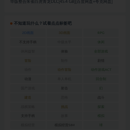
华版整合朱雀白虎青龙DLC[45.4 GB][百度网盘+夸克网盘]
不知道玩什么？试着点点标签吧
2D画面
3D画面
RPG
不支持手柄
中级水平
休闲
休闲益智
体验
全部游戏
冒险
制作
剧情
动作
动作冒险
动作游戏ACT
动漫
单人单机
回合制
国产游戏
射击
幻
建造
恐怖
战斗
战棋策略
挑战
探索
支持手柄
故事
模拟
模拟经营
模拟经营SIM
球