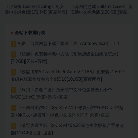
《小黄鸭 Lossless Scaling》免安
《苏丹的游戏 Sultan’s Game》免
装中文绿色版[172 MB][百度网盘]
安装中文绿色版[2.28 GB][百度网
盘]
全站下载排行榜
免费！百度网盘下载不限速工具（Antdownload）！！！
1
《还愿》免安装绿色中文版【顶级超级全国绝版资源】
2
[7.9GB][天翼+百度]
《侠盗飞车5 Grand Theft Auto V GTA5》免安装v1.60中
3
文绿色版豪华版整合全部DLC[101GB][百度网盘]
《只狼：影逝二度》免安装中文绿色版整合几十个
4
MOD[15.6G][天翼+迅雷+百度]
《三国群英传8》免安装-V2.1.1-修复-(官中+全DLC-神赵
5
云+神关羽+虞姬等）绿色中文版[7.51GB][天翼+百度]
《荒野大镖客2》免安装v1436.28绿色中文版整合置修改
6
器[119GB][百度+迅雷]