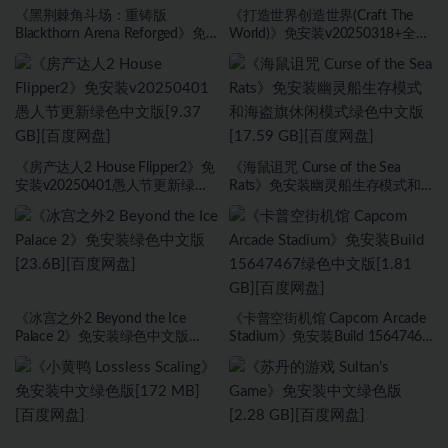
《黑荆棘角斗场：重铸版
《打造世界创造世界(Craft The
Blackthorn Arena Reforged》免
World)》免安装v20250318+全
安装v2.6武侠DLC侠影秘踪绿色中
DLC绿色中文版[1.0 GB][百度网
文版[30.98 GB][百度网盘]
盘]
《房产达人2 House Flipper2》免
《海鼠诅咒 Curse of the Sea
安装v20250401愚人节更新绿色
Rats》免安装幽灵船生存模式和
中文版[9.37 GB][百度网盘]
海盗旗休闲模式绿色中文版[17.59
GB][百度网盘]
《冰宫之外2 Beyond the Ice
《卡普空街机馆 Capcom Arcade
Palace 2》免安装绿色中文版
Stadium》免安装Build 15647467
[23.6B][百度网盘]
绿色中文版[1.81 GB][百度网盘]