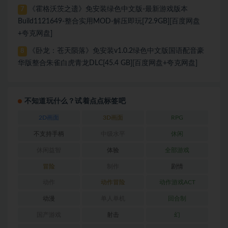
《霍格沃茨之遗》免安装绿色中文版-最新游戏版本
7
Build1121649-整合实用MOD-解压即玩[72.9GB][百度网盘
+夸克网盘]
《卧龙：苍天陨落》免安装v1.0.2绿色中文版国语配音豪
8
华版整合朱雀白虎青龙DLC[45.4 GB][百度网盘+夸克网盘]
不知道玩什么？试着点点标签吧
2D画面
3D画面
RPG
不支持手柄
中级水平
休闲
休闲益智
体验
全部游戏
冒险
制作
剧情
动作
动作冒险
动作游戏ACT
动漫
单人单机
回合制
国产游戏
射击
幻