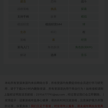
建造
恐怖
战斗
战棋策略
挑战
探索
支持手柄
故事
模拟
模拟经营
模拟经营SIM
球
生存
科幻
程
策略
索
经营
菜鸟入门
角色扮演
角色扮演RPG
解谜
选择
音乐
本站所有资源来源均来自网络分享，所有资源均免费提供给会员进行学习研究
用，请于下载24小时内删除资源，所有资源请勿用于商业行为！如有侵权请附
上版权证明发送至邮箱：2191677791@qq.com，经过查证我们会立即删除。
|
友情提示：适量游戏有益身心健康，请勿长时间沉迷游戏，注意保护视力并预
防近视，保重身体！
我们立足于香港，对全球华人服务，请未成年网友自觉离