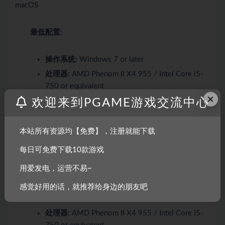
macOS
最低配置:
操作系统:
Windows 7 or later
处理器:
AMD Phenom II X4 955 / Intel Core i5-
750 or equivalent
×
内存:
4 GB RAM
欢迎来到PGAME游戏交流中心
显卡:
Intel HD 4600 (AMD or NVIDIA equivalent)
DirectX 版本:
11
本站所有资源均【免费】，注册就能下载
存储空间:
需要 4 GB 可用空间
每日可免费下载10款游戏
用爱发电，运营不易~
推荐配置:
感觉好用的话，就推荐给身边的朋友吧
操作系统:
Windows 8 or later
处理器:
AMD Phenom II X4 955 / Intel Core i5-