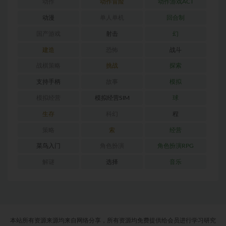
动作
动作冒险
动作游戏ACT
动漫
单人单机
回合制
国产游戏
射击
幻
建造
恐怖
战斗
战棋策略
挑战
探索
支持手柄
故事
模拟
模拟经营
模拟经营SIM
球
生存
科幻
程
策略
索
经营
菜鸟入门
角色扮演
角色扮演RPG
解谜
选择
音乐
本站所有资源来源均来自网络分享，所有资源均免费提供给会员进行学习研究