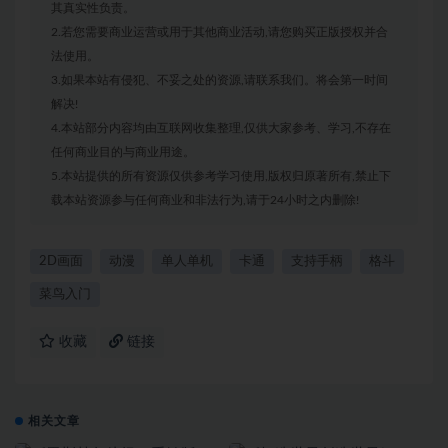
其真实性负责。
2.若您需要商业运营或用于其他商业活动,请您购买正版授权并合
法使用。
3.如果本站有侵犯、不妥之处的资源,请联系我们。将会第一时间
解决!
4.本站部分内容均由互联网收集整理,仅供大家参考、学习,不存在
任何商业目的与商业用途。
5.本站提供的所有资源仅供参考学习使用,版权归原著所有,禁止下
载本站资源参与任何商业和非法行为,请于24小时之内删除!
2D画面
动漫
单人单机
卡通
支持手柄
格斗
菜鸟入门
收藏
链接
相关文章