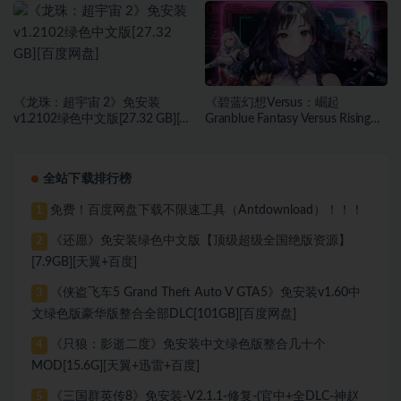
《龙珠：超宇宙 2》免安装
《碧蓝幻想Versus：崛起
v1.2102绿色中文版[27.32 GB][百
Granblue Fantasy Versus Rising》
度网盘]
免安装v1.61全DLC新角色毗伽菈
绿色中文版[17.81 GB][百度网盘
+迅雷网盘]
全站下载排行榜
免费！百度网盘下载不限速工具（Antdownload）！！！
1
《还愿》免安装绿色中文版【顶级超级全国绝版资源】
2
[7.9GB][天翼+百度]
《侠盗飞车5 Grand Theft Auto V GTA5》免安装v1.60中
3
文绿色版豪华版整合全部DLC[101GB][百度网盘]
《只狼：影逝二度》免安装中文绿色版整合几十个
4
MOD[15.6G][天翼+迅雷+百度]
《三国群英传8》免安装-V2.1.1-修复-(官中+全DLC-神赵
5