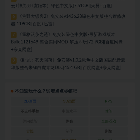
云+神关羽+虞姬等）绿色中文版[7.51GB][天翼+百度]
《荒野大镖客2》免安装v1436.28绿色中文版整合置修改
6
器[119GB][百度+迅雷]
《霍格沃茨之遗》免安装绿色中文版-最新游戏版本
7
Build1121649-整合实用MOD-解压即玩[72.9GB][百度网盘
+夸克网盘]
《卧龙：苍天陨落》免安装v1.0.2绿色中文版国语配音豪
8
华版整合朱雀白虎青龙DLC[45.4 GB][百度网盘+夸克网盘]
不知道玩什么？试着点点标签吧
2D画面
3D画面
RPG
不支持手柄
中级水平
休闲
休闲益智
体验
全部游戏
冒险
制作
剧情