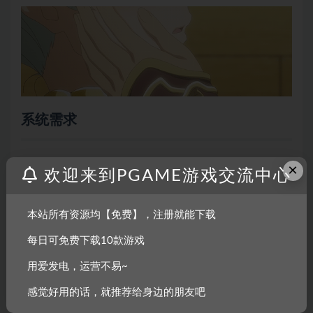
系统需求
×
最低配置:
欢迎来到PGAME游戏交流中心
需要 64 位处理器和操作系统
本站所有资源均【免费】，注册就能下载
操作系统:
Windows 10
每日可免费下载10款游戏
处理器:
Intel Core i5-6400
用爱发电，运营不易~
内存:
8 GB RAM
显卡:
Intel HD Graphics HD530
感觉好用的话，就推荐给身边的朋友吧
DirectX 版本:
11