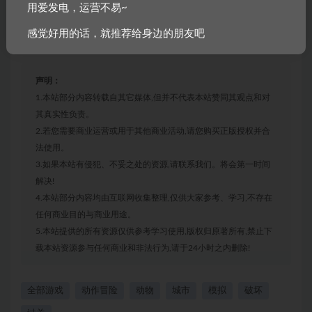
用爱发电，运营不易~
存储空间:
需要 1 GB 可用空间
感觉好用的话，就推荐给身边的朋友吧
声明：
1.本站部分内容转载自其它媒体,但并不代表本站赞同其观点和对
其真实性负责。
2.若您需要商业运营或用于其他商业活动,请您购买正版授权并合
法使用。
3.如果本站有侵犯、不妥之处的资源,请联系我们。将会第一时间
解决!
4.本站部分内容均由互联网收集整理,仅供大家参考、学习,不存在
任何商业目的与商业用途。
5.本站提供的所有资源仅供参考学习使用,版权归原著所有,禁止下
载本站资源参与任何商业和非法行为,请于24小时之内删除!
全部游戏
动作冒险
动物
城市
模拟
破坏