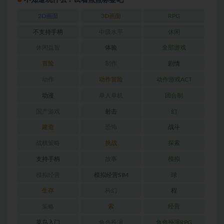
2D画面
3D画面
RPG
不支持手柄
中级水平
休闲
休闲益智
体验
全部游戏
冒险
制作
剧情
动作
动作冒险
动作游戏ACT
动漫
单人单机
回合制
国产游戏
射击
幻
建造
恐怖
战斗
战棋策略
挑战
探索
支持手柄
故事
模拟
模拟经营
模拟经营SIM
球
生存
科幻
程
策略
索
经营
菜鸟入门
角色扮演
角色扮演RPG