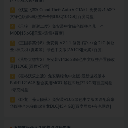
[7.9GB][天翼+百度]
《侠盗飞车5 Grand Theft Auto V GTA5》免安装v1.60中
3
文绿色版豪华版整合全部DLC[101GB][百度网盘]
《只狼：影逝二度》免安装中文绿色版整合几十个
4
MOD[15.6G][天翼+迅雷+百度]
《三国群英传8》免安装-V2.1.1-修复-(官中+全DLC-神赵
5
云+神关羽+虞姬等）绿色中文版[7.51GB][天翼+百度]
《荒野大镖客2》免安装v1436.28绿色中文版整合置修改
6
器[119GB][百度+迅雷]
《霍格沃茨之遗》免安装绿色中文版-最新游戏版本
7
Build1121649-整合实用MOD-解压即玩[72.9GB][百度网盘
+夸克网盘]
《卧龙：苍天陨落》免安装v1.0.2绿色中文版国语配音豪
8
华版整合朱雀白虎青龙DLC[45.4 GB][百度网盘+夸克网盘]
不知道玩什么？试着点点标签吧