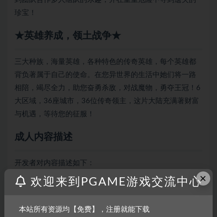
珍宝！
★英雄养成，领土战争★
三大种族，海量英雄，各种特色的传奇英雄，每个英雄都
背负著属于自己的使命。在您异世界的生活中她们将一路
相陪，竭尽全力，助您奋勇杀敌，对战魔物，勇夺王冠！6
大区域，36座城市，36位传奇领主，这片大陆充满著财富
与机遇，等待您的征服！
成人内容描述
开发者对内容描述如下：
×
欢迎来到PGAME游戏交流中心
游戏中部分女性角色服饰有轻微裸露。
系统需求
本站所有资源均【免费】，注册就能下载