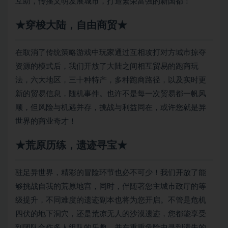
互助，传播文明发展城市，打造繁荣富强的新国都！
★穿梭大陆，自由商贸★
在取消了传统策略游戏中玩家通过互相攻打对方城市掠夺
资源的模式后，我们开放了大陆之间相互贸易的跑商玩
法，六大地区，三十种特产，多种跑商路径，以及实时更
新的贸易信息，随机事件。也许不是每一次贸易都一帆风
顺，但风险与机遇并存，挑战与利益同在，或许您就是异
世界的商业奇才！
★荒原历练，遗迹寻宝★
驻足异世界，精彩的冒险环节也必不可少！我们开放了能
够挑战自我的荒原地宫，同时，伴随著您主城市政厅的等
级提升，不同难度的遗迹副本也将为您开启。不管是危机
四伏的地下洞穴，还是荒凉无人的沙漠遗迹，您都能享受
到团队合作多人组队的乐趣，并在重重危险中寻到遗失的