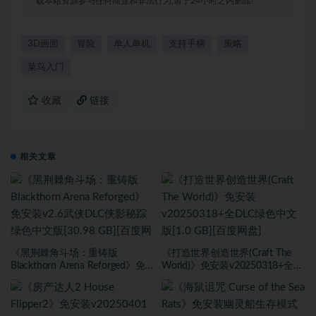
载本站资源参与任何商业和非法行为,请于24小时之内删除!
3D画面
冒险
单人单机
支持手柄
策略
菜鸟入门
收藏
链接
相关文章
《黑荆棘角斗场：重铸版
《打造世界创造世界(Craft The
Blackthorn Arena Reforged》免
World)》免安装v20250318+全
安装v2.6武侠DLC侠影秘踪绿色中
DLC绿色中文版[1.0 GB][百度网
文版[30.98 GB][百度网盘]
盘]