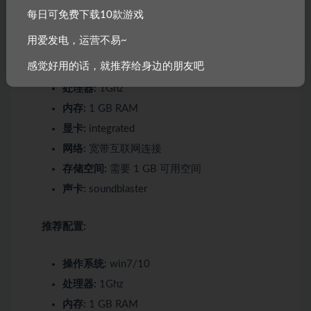
每日可免费下载10款游戏
最低配置:
用爱发电，运营不易~
感觉好用的话，就推荐给身边的朋友吧
操作系统:
win7/10
处理器:
1Ghz
内存:
1 GB RAM
显卡:
integrated
网络:
宽带互联网连接
存储空间:
需要 1 GB 可用空间
声卡:
soundblaster
推荐配置:
操作系统:
win7/10
处理器:
1Ghz
内存:
1 GB RAM