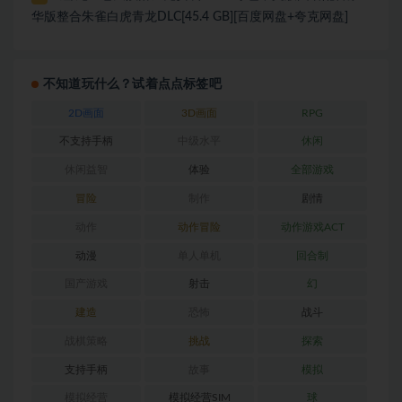
华版整合朱雀白虎青龙DLC[45.4 GB][百度网盘+夸克网盘]
不知道玩什么？试着点点标签吧
2D画面
3D画面
RPG
不支持手柄
中级水平
休闲
休闲益智
体验
全部游戏
冒险
制作
剧情
动作
动作冒险
动作游戏ACT
动漫
单人单机
回合制
国产游戏
射击
幻
建造
恐怖
战斗
战棋策略
挑战
探索
支持手柄
故事
模拟
模拟经营
模拟经营SIM
球