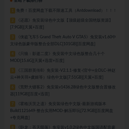
全站下载排行榜
免费！百度网盘下载不限速工具（Antdownload）！！！
1
《还愿》免安装绿色中文版【顶级超级全国绝版资源】
2
[7.9GB][天翼+百度]
《侠盗飞车5 Grand Theft Auto V GTA5》免安装v1.60中
3
文绿色版豪华版整合全部DLC[101GB][百度网盘]
《只狼：影逝二度》免安装中文绿色版整合几十个
4
MOD[15.6G][天翼+迅雷+百度]
《三国群英传8》免安装-V2.1.1-修复-(官中+全DLC-神赵
5
云+神关羽+虞姬等）绿色中文版[7.51GB][天翼+百度]
《荒野大镖客2》免安装v1436.28绿色中文版整合置修改
6
器[119GB][百度+迅雷]
《霍格沃茨之遗》免安装绿色中文版-最新游戏版本
7
Build1121649-整合实用MOD-解压即玩[72.9GB][百度网盘
+夸克网盘]
《卧龙：苍天陨落》免安装v1.0.2绿色中文版国语配音豪
8