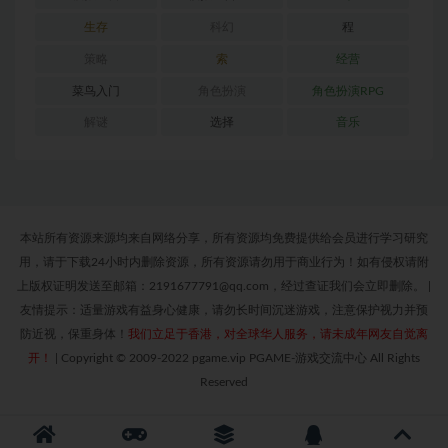
生存
科幻
程
策略
索
经营
菜鸟入门
角色扮演
角色扮演RPG
解谜
选择
音乐
本站所有资源来源均来自网络分享，所有资源均免费提供给会员进行学习研究
用，请于下载24小时内删除资源，所有资源请勿用于商业行为！如有侵权请附
上版权证明发送至邮箱：2191677791@qq.com，经过查证我们会立即删除。
|
友情提示：适量游戏有益身心健康，请勿长时间沉迷游戏，注意保护视力并预
防近视，保重身体！
我们立足于香港，对全球华人服务，请未成年网友自觉离
开！
|
Copyright © 2009-2022 pgame.vip PGAME-游戏交流中心 All Rights
Reserved