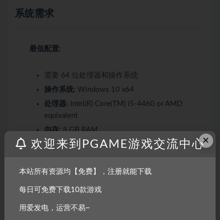
系统需求
最低配置:
需要 64 位处理器和操作系统
操作系统:
Windows 10 x64
处理器:
Intel(R) Core(TM) i5-4460 or AMD
equivalent
内存:
8 GB RAM
×
欢迎来到PGAME游戏交流中心
显卡:
GeForce GTX 960 or AMD equivalent, 4 GB
VRAM
DirectX 版本:
11
本站所有资源均【免费】，注册就能下载
存储空间:
需要 30 GB 可用空间
每日可免费下载10款游戏
用爱发电，运营不易~
推荐配置: