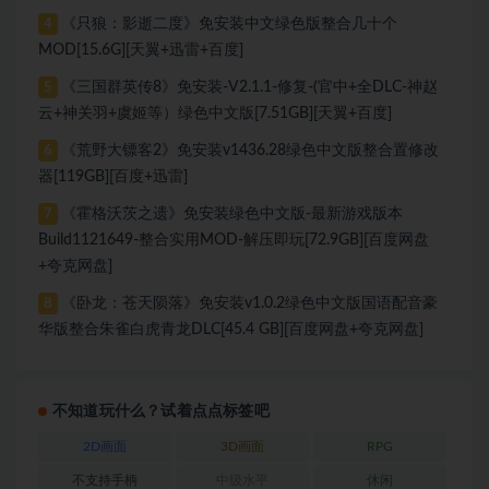
《只狼：影逝二度》免安装中文绿色版整合几十个
4
MOD[15.6G][天翼+迅雷+百度]
《三国群英传8》免安装-V2.1.1-修复-(官中+全DLC-神赵
5
云+神关羽+虞姬等）绿色中文版[7.51GB][天翼+百度]
《荒野大镖客2》免安装v1436.28绿色中文版整合置修改
6
器[119GB][百度+迅雷]
《霍格沃茨之遗》免安装绿色中文版-最新游戏版本
7
Build1121649-整合实用MOD-解压即玩[72.9GB][百度网盘
+夸克网盘]
《卧龙：苍天陨落》免安装v1.0.2绿色中文版国语配音豪
8
华版整合朱雀白虎青龙DLC[45.4 GB][百度网盘+夸克网盘]
不知道玩什么？试着点点标签吧
2D画面
3D画面
RPG
不支持手柄
中级水平
休闲