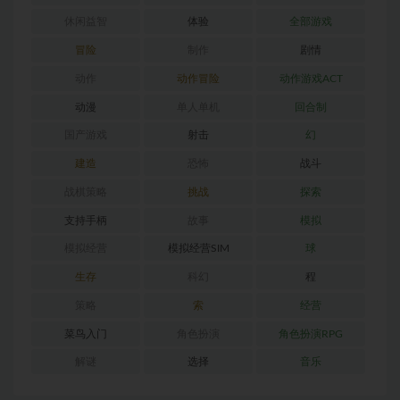
休闲益智
体验
全部游戏
冒险
制作
剧情
动作
动作冒险
动作游戏ACT
动漫
单人单机
回合制
国产游戏
射击
幻
建造
恐怖
战斗
战棋策略
挑战
探索
支持手柄
故事
模拟
模拟经营
模拟经营SIM
球
生存
科幻
程
策略
索
经营
菜鸟入门
角色扮演
角色扮演RPG
解谜
选择
音乐