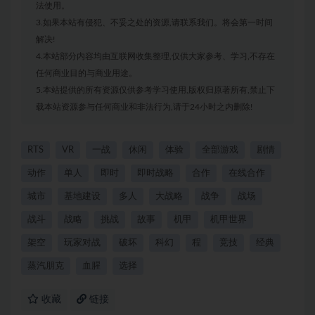
法使用。
3.如果本站有侵犯、不妥之处的资源,请联系我们。将会第一时间
解决!
4.本站部分内容均由互联网收集整理,仅供大家参考、学习,不存在
任何商业目的与商业用途。
5.本站提供的所有资源仅供参考学习使用,版权归原著所有,禁止下
载本站资源参与任何商业和非法行为,请于24小时之内删除!
RTS
VR
一战
休闲
体验
全部游戏
剧情
动作
单人
即时
即时战略
合作
在线合作
城市
基地建设
多人
大战略
战争
战场
战斗
战略
挑战
故事
机甲
机甲世界
架空
玩家对战
破坏
科幻
程
竞技
经典
蒸汽朋克
血腥
选择
收藏
链接