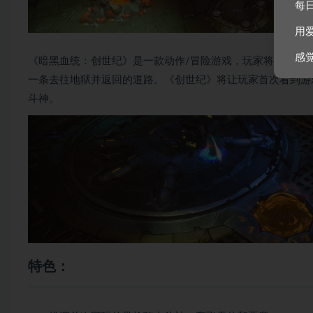
每
用
感
《暗黑血统：创世纪》是一款动作/冒险游戏，玩家将在枪林
一条去往地狱并返回的道路。《创世纪》将让玩家首次看到游
斗神。
特色：