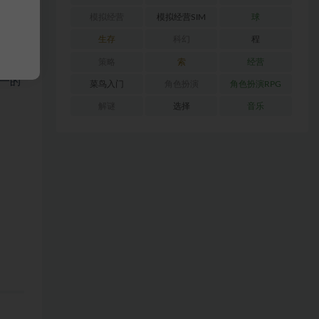
模拟经营
模拟经营SIM
球
生存
科幻
程
杀出
策略
索
经营
一的
菜鸟入门
角色扮演
角色扮演RPG
解谜
选择
音乐