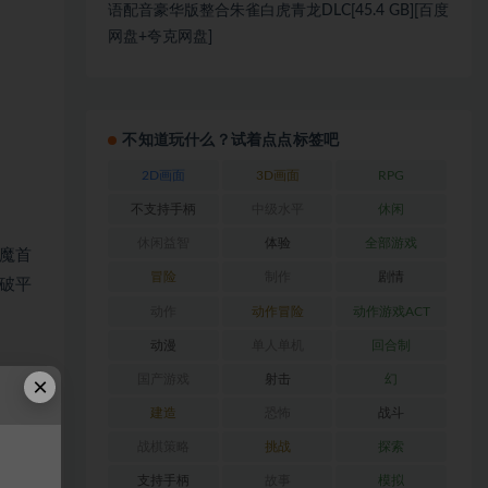
语配音豪华版整合朱雀白虎青龙DLC[45.4 GB][百度
网盘+夸克网盘]
不知道玩什么？试着点点标签吧
2D画面
3D画面
RPG
不支持手柄
中级水平
休闲
休闲益智
体验
全部游戏
魔首
冒险
制作
剧情
破平
动作
动作冒险
动作游戏ACT
动漫
单人单机
回合制
×
国产游戏
射击
幻
建造
恐怖
战斗
战棋策略
挑战
探索
支持手柄
故事
模拟