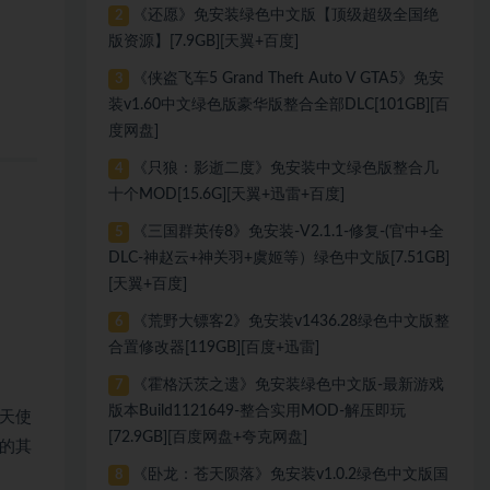
《还愿》免安装绿色中文版【顶级超级全国绝
2
版资源】[7.9GB][天翼+百度]
《侠盗飞车5 Grand Theft Auto V GTA5》免安
3
装v1.60中文绿色版豪华版整合全部DLC[101GB][百
度网盘]
《只狼：影逝二度》免安装中文绿色版整合几
4
十个MOD[15.6G][天翼+迅雷+百度]
《三国群英传8》免安装-V2.1.1-修复-(官中+全
5
DLC-神赵云+神关羽+虞姬等）绿色中文版[7.51GB]
[天翼+百度]
《荒野大镖客2》免安装v1436.28绿色中文版整
6
合置修改器[119GB][百度+迅雷]
《霍格沃茨之遗》免安装绿色中文版-最新游戏
7
版本Build1121649-整合实用MOD-解压即玩
天使
[72.9GB][百度网盘+夸克网盘]
的其
《卧龙：苍天陨落》免安装v1.0.2绿色中文版国
8