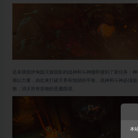
还未摆脱伊甸园灭族阴影的战神和斗神随即接到了新任务：神
领以力量，由此来打破天界和地狱的平衡。战神和斗神必须追
衡，消灭所有造物的恶魔阴谋。
本