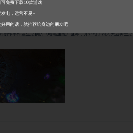
日可免费下载10款游戏
爱发电，运营不易~
觉好用的话，就推荐给身边的朋友吧
弹雨和刀光剑影之中，穿越成群的恶魔、天使以及所有的拦路者，厮
戏初作事件发生之前的《暗黑血统》世界，并介绍了四大天启骑士之