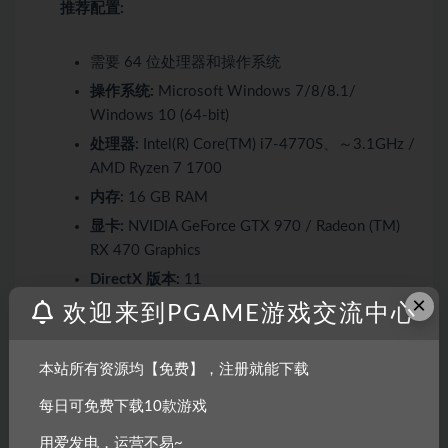
推荐配置:
需要 64 位处理器和操作系统
操作系统:
Microsoft Windows 7/8/8.1/
Windows 10 (64-bit)
处理器:
Intel(R) Core(TM) i7-4770S、～3.1GHz /
AMD Ryzen 7 1700
内存:
16 GB RAM
显卡:
NVIDIA GeForce GTX 970 / Radeon (TM)
RX 470 Graphics
DirectX 版本:
11
×
存储空间:
需要 25 GB 可用空间
欢迎来到PGAME游戏交流中心
声卡:
DirectX 11 compatible
附注事项:
Reccomended Spec requirement: Frame
本站所有资源均【免费】，注册就能下载
Fate: stable more than 60 Resolution:
每日可免费下载10款游戏
1920×1080 Setting: HIGH Anti-aliasing: 2x or
more The above conditions need to be met to
用爱发电，运营不易~