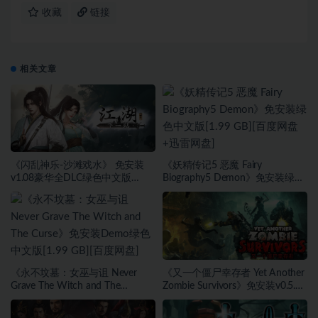
收藏
链接
相关文章
《闪乱神乐-沙滩戏水》 免安装
《妖精传记5 恶魔 Fairy
v1.08豪华全DLC绿色中文版
Biography5 Demon》免安装绿色
[21.64 GB][百度网盘+迅雷网盘]
中文版[1.99 GB][百度网盘+迅雷
网盘]
《永不坟墓：女巫与诅 Never
《又一个僵尸幸存者 Yet Another
Grave The Witch and The
Zombie Survivors》免安装v0.5.1
Curse》免安装Demo绿色中文版
绿色中文版[2.91 GB][百度网盘]
[1.99 GB][百度网盘]