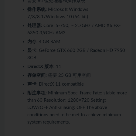
需要 64 位处理器和操作系统
操作系统:
Microsoft Windows
7/8/8.1/Windows 10 (64-bit)
处理器:
Core i5-750, ～2.7GHz / AMD X6 FX-
6350 3,9GHz AM3
内存:
4 GB RAM
显卡:
GeForce GTX 660 2GB / Radeon HD 7950
3GB
DirectX 版本:
11
存储空间:
需要 25 GB 可用空间
声卡:
DirectX 11 compatible
附注事项:
Minimum Spec: Frame Fate: stable more
than 60 Resolution: 1280×720 Setting:
LOW/OFF Anti-aliasing: OFF The above
conditions need to be met to achieve minimum
system requirements.