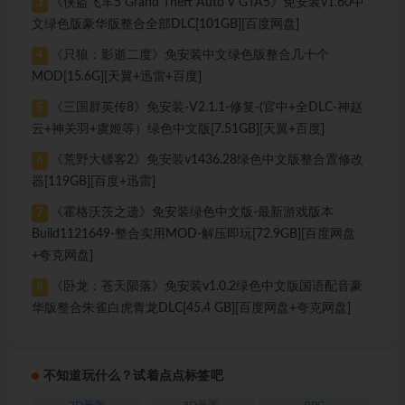
《侠盗飞车5 Grand Theft Auto V GTA5》免安装v1.60中
3
文绿色版豪华版整合全部DLC[101GB][百度网盘]
《只狼：影逝二度》免安装中文绿色版整合几十个
4
MOD[15.6G][天翼+迅雷+百度]
《三国群英传8》免安装-V2.1.1-修复-(官中+全DLC-神赵
5
云+神关羽+虞姬等）绿色中文版[7.51GB][天翼+百度]
《荒野大镖客2》免安装v1436.28绿色中文版整合置修改
6
器[119GB][百度+迅雷]
《霍格沃茨之遗》免安装绿色中文版-最新游戏版本
7
Build1121649-整合实用MOD-解压即玩[72.9GB][百度网盘
+夸克网盘]
《卧龙：苍天陨落》免安装v1.0.2绿色中文版国语配音豪
8
华版整合朱雀白虎青龙DLC[45.4 GB][百度网盘+夸克网盘]
不知道玩什么？试着点点标签吧