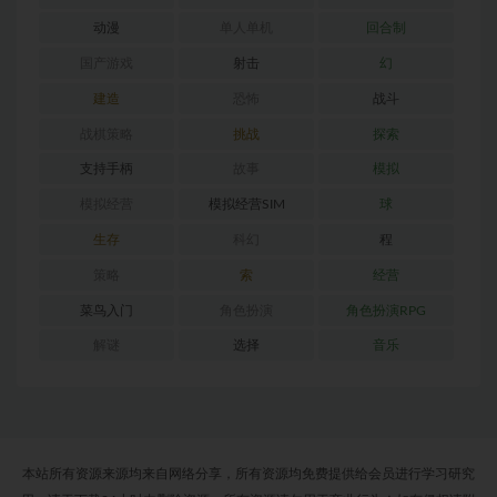
动漫
单人单机
回合制
国产游戏
射击
幻
建造
恐怖
战斗
战棋策略
挑战
探索
支持手柄
故事
模拟
模拟经营
模拟经营SIM
球
生存
科幻
程
策略
索
经营
菜鸟入门
角色扮演
角色扮演RPG
解谜
选择
音乐
本站所有资源来源均来自网络分享，所有资源均免费提供给会员进行学习研究