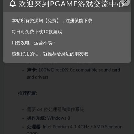
×
欢迎来到PGAME游戏交流中心
操作系统:
Windows 7
处理器:
Intel Pentium III 1200Mhz / AMD Athlon
MP
本站所有资源均【免费】，注册就能下载
内存:
500 MB RAM
每日可免费下载10款游戏
显卡:
AMD Radeon 8500 Series 64MB or NVIDIA
用爱发电，运营不易~
GeForce 3
DirectX 版本:
9.0
感觉好用的话，就推荐给身边的朋友吧
存储空间:
需要 500 MB 可用空间
声卡:
100% DirectX9.0c compatible sound card
and drivers
推荐配置:
需要 64 位处理器和操作系统
操作系统:
Windows 8
处理器:
Intel Pentium 4 1.4GHz / AMD Sempron