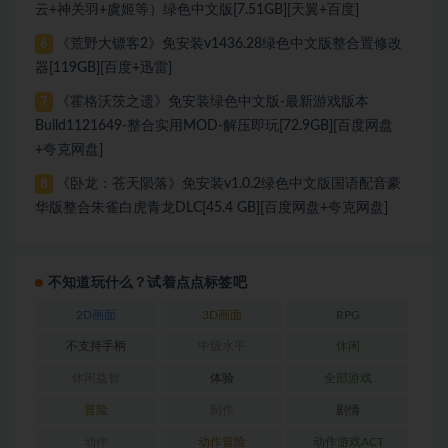
云+神关羽+虞姬等）绿色中文版[7.51GB][天翼+百度]
《荒野大镖客2》免安装v1436.28绿色中文版整合置修改
6
器[119GB][百度+迅雷]
《霍格沃茨之遗》免安装绿色中文版-最新游戏版本
7
Build1121649-整合实用MOD-解压即玩[72.9GB][百度网盘
+夸克网盘]
《卧龙：苍天陨落》免安装v1.0.2绿色中文版国语配音豪
8
华版整合朱雀白虎青龙DLC[45.4 GB][百度网盘+夸克网盘]
不知道玩什么？试着点点标签吧
2D画面
3D画面
RPG
不支持手柄
中级水平
休闲
休闲益智
体验
全部游戏
冒险
制作
剧情
动作
动作冒险
动作游戏ACT