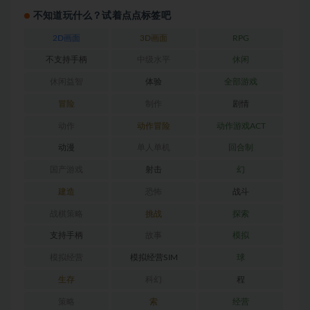
不知道玩什么？试着点点标签吧
2D画面
3D画面
RPG
不支持手柄
中级水平
休闲
休闲益智
体验
全部游戏
冒险
制作
剧情
动作
动作冒险
动作游戏ACT
动漫
单人单机
回合制
国产游戏
射击
幻
建造
恐怖
战斗
战棋策略
挑战
探索
支持手柄
故事
模拟
模拟经营
模拟经营SIM
球
生存
科幻
程
策略
索
经营