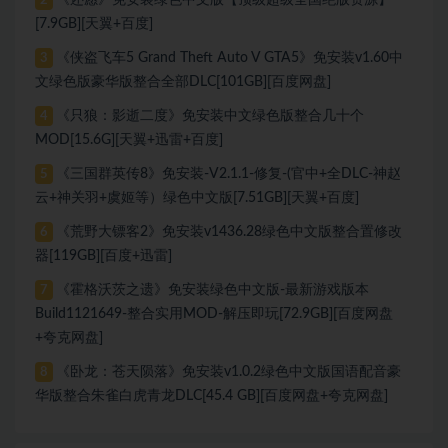
2
[7.9GB][天翼+百度]
《侠盗飞车5 Grand Theft Auto V GTA5》免安装v1.60中
3
文绿色版豪华版整合全部DLC[101GB][百度网盘]
《只狼：影逝二度》免安装中文绿色版整合几十个
4
MOD[15.6G][天翼+迅雷+百度]
《三国群英传8》免安装-V2.1.1-修复-(官中+全DLC-神赵
5
云+神关羽+虞姬等）绿色中文版[7.51GB][天翼+百度]
《荒野大镖客2》免安装v1436.28绿色中文版整合置修改
6
器[119GB][百度+迅雷]
《霍格沃茨之遗》免安装绿色中文版-最新游戏版本
7
Build1121649-整合实用MOD-解压即玩[72.9GB][百度网盘
+夸克网盘]
《卧龙：苍天陨落》免安装v1.0.2绿色中文版国语配音豪
8
华版整合朱雀白虎青龙DLC[45.4 GB][百度网盘+夸克网盘]