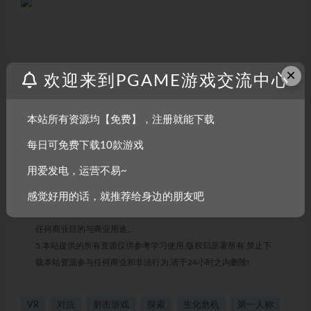
×
欢迎来到PGAME游戏交流中心
声明：
1.本站部分内容转载自其它媒体,但并不代表本站赞同其观点和对
本站所有资源均【免费】，注册就能下载
其真实性负责。
每日可免费下载10款游戏
2.若您需要商业运营或用于其他商业活动,请您购买正版授权并合
法使用。
用爱发电，运营不易~
3.如果本站有侵犯、不妥之处的资源,请联系我们。将会第一时间
解决!
感觉好用的话，就推荐给身边的朋友吧
4.本站部分内容均由互联网收集整理,仅供大家参考、学习,不存在
任何商业目的与商业用途。
5.本站提供的所有资源仅供参考学习使用,版权归原著所有,禁止下
载本站资源参与任何商业和非法行为,请于24小时之内删除!
VR
对抗
射击游戏
探索
生化危机
第一人称