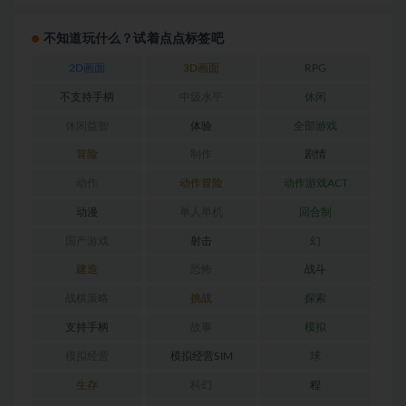
不知道玩什么？试着点点标签吧
2D画面
3D画面
RPG
不支持手柄
中级水平
休闲
休闲益智
体验
全部游戏
冒险
制作
剧情
动作
动作冒险
动作游戏ACT
动漫
单人单机
回合制
国产游戏
射击
幻
建造
恐怖
战斗
战棋策略
挑战
探索
支持手柄
故事
模拟
模拟经营
模拟经营SIM
球
生存
科幻
程