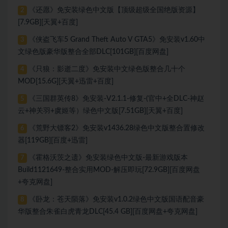
《还愿》免安装绿色中文版【顶级超级全国绝版资源】
2
[7.9GB][天翼+百度]
《侠盗飞车5 Grand Theft Auto V GTA5》免安装v1.60中
3
文绿色版豪华版整合全部DLC[101GB][百度网盘]
《只狼：影逝二度》免安装中文绿色版整合几十个
4
MOD[15.6G][天翼+迅雷+百度]
《三国群英传8》免安装-V2.1.1-修复-(官中+全DLC-神赵
5
云+神关羽+虞姬等）绿色中文版[7.51GB][天翼+百度]
《荒野大镖客2》免安装v1436.28绿色中文版整合置修改
6
器[119GB][百度+迅雷]
《霍格沃茨之遗》免安装绿色中文版-最新游戏版本
7
Build1121649-整合实用MOD-解压即玩[72.9GB][百度网盘
+夸克网盘]
《卧龙：苍天陨落》免安装v1.0.2绿色中文版国语配音豪
8
华版整合朱雀白虎青龙DLC[45.4 GB][百度网盘+夸克网盘]