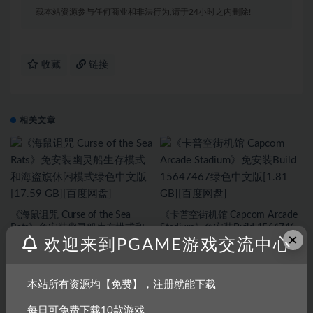
载本站资源参与任何商业和非法行为,请于24小时之内删除!
收藏
链接
相关文章
《海鼠诅咒 Curse of the Sea
《卡普空街机馆 Capcom Arcade
Rats》免安装幽灵船生存模式和
Stadium》免安装Build 15647467
×
海盗旗休闲模式绿色中文版[17.59
绿色中文版[1.81 GB][百度网盘]
欢迎来到PGAME游戏交流中心
GB][百度网盘]
本站所有资源均【免费】，注册就能下载
每日可免费下载10款游戏