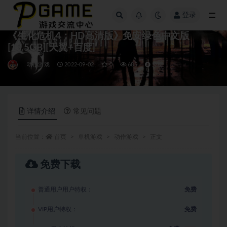
登录
全部
《生化危机4：HD高清版》免安绿色中文版
[13.5GB][天翼+百度]
动作游戏
2022-09-02
0
685
免费
详情介绍
常见问题
当前位置：
首页
单机游戏
动作游戏
正文
免费下载
普通用户用户特权：
免费
VIP用户特权：
免费