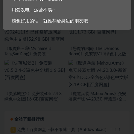
《真三国无双：起源》 免安装
《夜弦酒吧员工守则》免安装
v1.0.0.4绿色中文版豪华版整合
Build.15937952 STEAM官方中文
用爱发电，运营不易~
DLC+预购奖励+修复存档闪退+修
绿色版[737 MB][百度网盘]
复手柄[51.1 GB][百度网盘]
感觉好用的话，就推荐给身边的朋友吧
《银魔唐三藏(My name is
《恶魔的房间( The Demons
TangSanZang)》免安装
Room)》免安装V1.7绿色中文版
v20241116-已修复解压问题绿色
[11.73 GB][百度网盘]
中文版[52.98 GB][百度网盘]
《失落城堡2》免安装v0.5.2.4-3
《魔道兵装 Mahou Arms》免安
绿色中文版[1.6 GB][百度网盘]
装豪华版 v4.20.3.0-新篇章+全
DLC-全角色s绿色中文版[3.19 GB]
[百度网盘]
全站下载排行榜
免费！百度网盘下载不限速工具（Antdownload）！！！
1