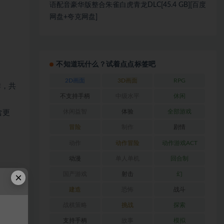
语配音豪华版整合朱雀白虎青龙DLC[45.4 GB][百度
网盘+夸克网盘]
不知道玩什么？试着点点标签吧
2D画面
3D画面
RPG
作，共
不支持手柄
中级水平
休闲
休闲益智
体验
全部游戏
含更
冒险
制作
剧情
动作
动作冒险
动作游戏ACT
动漫
单人单机
回合制
×
国产游戏
射击
幻
建造
恐怖
战斗
的军
战棋策略
挑战
探索
NPC
支持手柄
故事
模拟