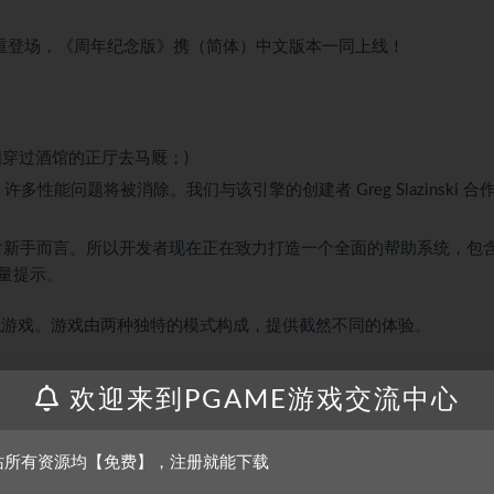
隆重登场，《周年纪念版》携（简体）中文版本一同上线！
图穿过酒馆的正厅去马厩；)
，许多性能问题将被消除。我们与该引擎的创建者 Greg Slazinski 合
对新手而言。所以开发者现在正在致力打造一个全面的帮助系统，包
量提示。
游戏。游戏由两种独特的模式构成，提供截然不同的体验。
立自己的酒馆，雇佣和监督员工，管理供应链和创造新的菜谱。
欢迎来到PGAME游戏交流中心
正处于动荡之中，权力的更迭不时发生。您的酒馆很快就会吸引重要
大型戏剧的一份子，这场戏剧充满了政治阴谋、生动的角色、背叛的 
站所有资源均【免费】，注册就能下载
救美！