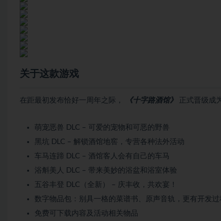
关于这款游戏
在距最初发布恰好一周年之际，
《十字路酒馆》
正式晋级成为
萌宠恶兽 DLC – 可爱的宠物和可恶的野兽
黑坑 DLC – 解锁酒馆地窖，专营各种法外活动
车马连蹄 DLC – 酒馆客人会有自己的车马
浴斛美人 DLC – 带来美妙的浴盆和浴室体验
五谷丰登 DLC（全新） – 庆丰收，共欢宴！
数字物品包：别具一格的菜谱书、原声音轨，更有开发过
免费可下载内容及活动相关物品