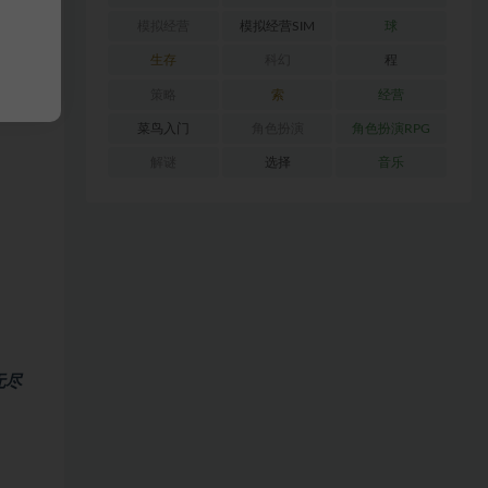
模拟经营
模拟经营SIM
球
生存
科幻
程
策略
索
经营
菜鸟入门
角色扮演
角色扮演RPG
解谜
选择
音乐
无尽