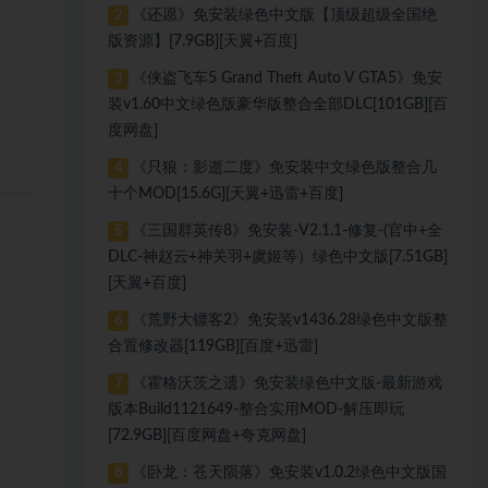
《还愿》免安装绿色中文版【顶级超级全国绝
2
版资源】[7.9GB][天翼+百度]
《侠盗飞车5 Grand Theft Auto V GTA5》免安
3
装v1.60中文绿色版豪华版整合全部DLC[101GB][百
度网盘]
《只狼：影逝二度》免安装中文绿色版整合几
4
十个MOD[15.6G][天翼+迅雷+百度]
《三国群英传8》免安装-V2.1.1-修复-(官中+全
5
DLC-神赵云+神关羽+虞姬等）绿色中文版[7.51GB]
[天翼+百度]
《荒野大镖客2》免安装v1436.28绿色中文版整
6
合置修改器[119GB][百度+迅雷]
《霍格沃茨之遗》免安装绿色中文版-最新游戏
7
版本Build1121649-整合实用MOD-解压即玩
[72.9GB][百度网盘+夸克网盘]
《卧龙：苍天陨落》免安装v1.0.2绿色中文版国
8