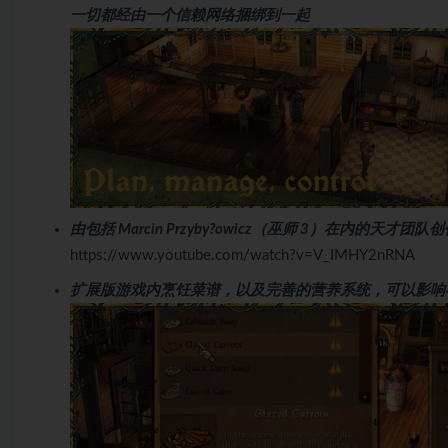
一切都经由一个信赖网络捆绑到一起
由包括 Marcin Przyby?owicz（巫师 3）在内
https://www.youtube.com/watch?v=V_IMHY2nRNA
扩展版游戏内烹饪菜谱，以及完善的营养系统，可以影响