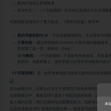
新的吟游诗人和冒险者
支持中文！- 《十字路酒馆》作为独立游戏在中文市场
对基础版游戏进行了重大改进，《周年纪念版》将带来：
新的寻路机制与 AI
– 不会再被楼梯挡住，不会再有马试
引擎性能
– 通过将游戏的 Esenthel 引擎升级到最新版本
同实现了这一切。谢谢你，Greg！
UI 与教程
– 《十字路酒馆》不是款简单的游戏，尤其是
好的UI，加载屏幕上、酒馆老板日志里和游戏教程内的大
《十字路酒馆》
是一款带有角色扮演游戏元素的实时经营模拟
在沙盒模式中，玩家会仅关注于管理自己的业务和经济——建
在剧情模式中，微观管理只是某个精彩剧情的前奏，因为王国
政人物的注意，他们正拼命地试图攫取权力。玩家将成为一场
本
以及灵感来自 RPG 游戏的危险任务——您甚至可能需要英雄