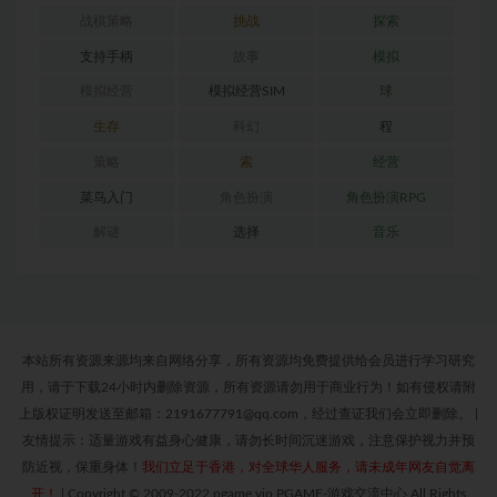
战棋策略
挑战
探索
支持手柄
故事
模拟
模拟经营
模拟经营SIM
球
生存
科幻
程
策略
索
经营
菜鸟入门
角色扮演
角色扮演RPG
解谜
选择
音乐
本站所有资源来源均来自网络分享，所有资源均免费提供给会员进行学习研究
用，请于下载24小时内删除资源，所有资源请勿用于商业行为！如有侵权请附
上版权证明发送至邮箱：2191677791@qq.com，经过查证我们会立即删除。
|
友情提示：适量游戏有益身心健康，请勿长时间沉迷游戏，注意保护视力并预
防近视，保重身体！
我们立足于香港，对全球华人服务，请未成年网友自觉离
开！
|
Copyright © 2009-2022 pgame.vip PGAME-游戏交流中心 All Rights