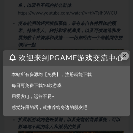
单，以吸引不同的社会群体
https://www.youtube.com/watch?v=tiVTsih3WCU
复杂的酒馆经营模拟系统，带有来自各种群体的顾
客、特殊客人、独特和常规雇员，以及可供建造和发
展的数十种资源和设施——一切都经由一个信赖网络捆
绑到一起
×
欢迎来到PGAME游戏交流中心
本站所有资源均【免费】，注册就能下载
每日可免费下载10款游戏
由包括 Marcin Przyby?owicz（巫师 3）在内的天才团
队创作，使用来自不同文化和时代的传统民间乐器录
用爱发电，运营不易~
制的原创音乐
感觉好用的话，就推荐给身边的朋友吧
https://www.youtube.com/watch?v=V_IMHY2nRNA
扩展版游戏内烹饪菜谱，以及完善的营养系统，可以
影响与不同的客人和派系的关系