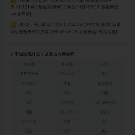
7
Build1121649-整合实用MOD-解压即玩[72.9GB][百度网盘
+夸克网盘]
《卧龙：苍天陨落》免安装v1.0.2绿色中文版国语配音豪
8
华版整合朱雀白虎青龙DLC[45.4 GB][百度网盘+夸克网盘]
不知道玩什么？试着点点标签吧
2D画面
3D画面
RPG
不支持手柄
中级水平
休闲
休闲益智
体验
全部游戏
冒险
制作
剧情
动作
动作冒险
动作游戏ACT
动漫
单人单机
回合制
国产游戏
射击
幻
建造
恐怖
战斗