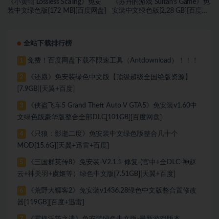
《小黄鸭 Lossless Scaling》免安
《苏丹的游戏 Sultan’s Game》免
装中文绿色版[172 MB][百度网盘]
安装中文绿色版[2.28 GB][百度网
盘]
全站下载排行榜
免费！百度网盘下载不限速工具（Antdownload）！！！
1
《还愿》免安装绿色中文版【顶级超级全国绝版资源】
2
[7.9GB][天翼+百度]
《侠盗飞车5 Grand Theft Auto V GTA5》免安装v1.60中
3
文绿色版豪华版整合全部DLC[101GB][百度网盘]
《只狼：影逝二度》免安装中文绿色版整合几十个
4
MOD[15.6G][天翼+迅雷+百度]
《三国群英传8》免安装-V2.1.1-修复-(官中+全DLC-神赵
5
云+神关羽+虞姬等）绿色中文版[7.51GB][天翼+百度]
《荒野大镖客2》免安装v1436.28绿色中文版整合置修改
6
器[119GB][百度+迅雷]
《霍格沃茨之遗》免安装绿色中文版-最新游戏版本