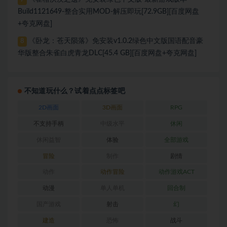
Build1121649-整合实用MOD-解压即玩[72.9GB][百度网盘
+夸克网盘]
《卧龙：苍天陨落》免安装v1.0.2绿色中文版国语配音豪
8
华版整合朱雀白虎青龙DLC[45.4 GB][百度网盘+夸克网盘]
不知道玩什么？试着点点标签吧
2D画面
3D画面
RPG
不支持手柄
中级水平
休闲
休闲益智
体验
全部游戏
冒险
制作
剧情
动作
动作冒险
动作游戏ACT
动漫
单人单机
回合制
国产游戏
射击
幻
建造
恐怖
战斗