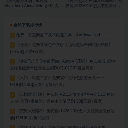
《黑荆棘角斗场：重铸版
《房产达人2 House Flipper2》免
Blackthorn Arena Reforged》免
安装v20250401愚人节更新绿色
安装v2.6武侠DLC侠影秘踪绿色中
中文版[9.37 GB][百度网盘]
文版[30.98 GB][百度网盘]
全站下载排行榜
免费！百度网盘下载不限速工具（Antdownload）！！！
1
《还愿》免安装绿色中文版【顶级超级全国绝版资源】
2
[7.9GB][天翼+百度]
《侠盗飞车5 Grand Theft Auto V GTA5》免安装v1.60中
3
文绿色版豪华版整合全部DLC[101GB][百度网盘]
《只狼：影逝二度》免安装中文绿色版整合几十个
4
MOD[15.6G][天翼+迅雷+百度]
《三国群英传8》免安装-V2.1.1-修复-(官中+全DLC-神赵
5
云+神关羽+虞姬等）绿色中文版[7.51GB][天翼+百度]
《荒野大镖客2》免安装v1436.28绿色中文版整合置修改
6
器[119GB][百度+迅雷]
《霍格沃茨之遗》免安装绿色中文版-最新游戏版本
7