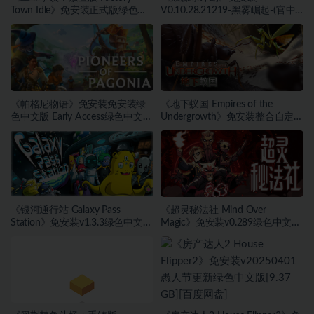
Town Idle》免安装正式版绿色中
V0.10.28.21219-黑雾崛起-(官中)
文版[171 MB][百度网盘]
绿色中文版[4.31 GB][百度网盘]
《帕格尼物语》免安装免安装绿
《地下蚁国 Empires of the
色中文版 Early Access绿色中文版
Undergrowth》免安装整合自定义
[2.55 GB][百度网盘]
游戏更新绿色中文版[4.59 GB][百
度网盘]
《银河通行站 Galaxy Pass
《超灵秘法社 Mind Over
Station》免安装v1.3.3绿色中文版
Magic》免安装v0.289绿色中文版
[643 MB][百度网盘]
[5.44 GB][百度网盘]