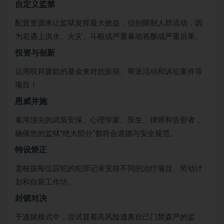
自定义监禁
配置资源来让监狱发挥最大效益，但别限制人群流动，因
为若遇上洪水、火灾、斗殴或严重暴动将酿成严重后果。
投资与创新
运用联邦拨款的基金来对抗疾病、帮派活动和诉讼案件等
项目！
恩威并施
雇用顶尖的武装安保、心理学家、医生、律师和告密者，
确保您的监狱“绝大部分”都符合道德与安全规范。
特设矫正
需根据每位囚犯的犯罪记录安排不同的治疗项目、劳动计
划和自新工作坊。
封锁对决
于逃狱模式中，尝试冒着高风险逃离自己门禁森严的监