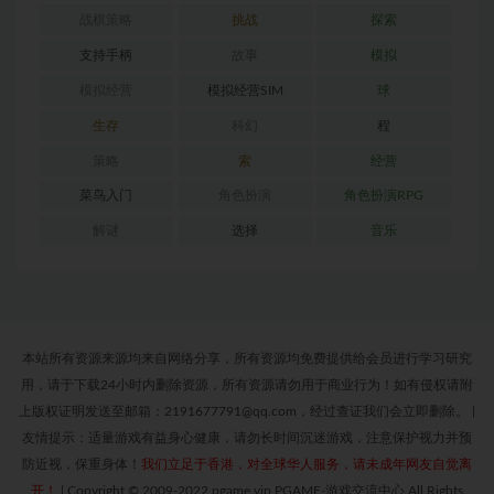
战棋策略
挑战
探索
支持手柄
故事
模拟
模拟经营
模拟经营SIM
球
生存
科幻
程
策略
索
经营
菜鸟入门
角色扮演
角色扮演RPG
解谜
选择
音乐
本站所有资源来源均来自网络分享，所有资源均免费提供给会员进行学习研究
用，请于下载24小时内删除资源，所有资源请勿用于商业行为！如有侵权请附
上版权证明发送至邮箱：2191677791@qq.com，经过查证我们会立即删除。
|
友情提示：适量游戏有益身心健康，请勿长时间沉迷游戏，注意保护视力并预
防近视，保重身体！
我们立足于香港，对全球华人服务，请未成年网友自觉离
开！
|
Copyright © 2009-2022 pgame.vip PGAME-游戏交流中心 All Rights