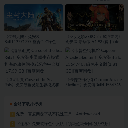
中)-支持手柄绿色中文版[13.06
(STEAM官中)绿色中文版[6.03
GB][百度网盘]
GB][百度网盘]
《尘封大陆》免安装
《圣女之歌ZERO 2：鳞痕誓约》
Build.12771777 整合DLC绿色中
免安装-豪华版-V1.93-(官中+全
文版[27.45 GB][百度网盘]
DLC+原声音乐)-支持手柄绿色中
文版[15.75 GB][百度网盘]
《海鼠诅咒 Curse of the Sea
《卡普空街机馆 Capcom Arcade
Rats》免安装幽灵船生存模式和
Stadium》免安装Build 15647467
海盗旗休闲模式绿色中文版[17.59
绿色中文版[1.81 GB][百度网盘]
GB][百度网盘]
全站下载排行榜
免费！百度网盘下载不限速工具（Antdownload）！！！
1
《还愿》免安装绿色中文版【顶级超级全国绝版资源】
2