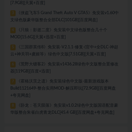
[7.9GB][天翼+百度]
《侠盗飞车5 Grand Theft Auto V GTA5》免安装v1.60中
3
文绿色版豪华版整合全部DLC[101GB][百度网盘]
《只狼：影逝二度》免安装中文绿色版整合几十个
4
MOD[15.6G][天翼+迅雷+百度]
《三国群英传8》免安装-V2.1.1-修复-(官中+全DLC-神赵
5
云+神关羽+虞姬等）绿色中文版[7.51GB][天翼+百度]
《荒野大镖客2》免安装v1436.28绿色中文版整合置修改
6
器[119GB][百度+迅雷]
《霍格沃茨之遗》免安装绿色中文版-最新游戏版本
7
Build1121649-整合实用MOD-解压即玩[72.9GB][百度网盘
+夸克网盘]
《卧龙：苍天陨落》免安装v1.0.2绿色中文版国语配音豪
8
华版整合朱雀白虎青龙DLC[45.4 GB][百度网盘+夸克网盘]