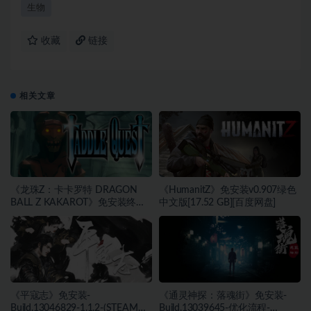
生物
收藏
链接
相关文章
《龙珠Z：卡卡罗特 DRAGON
《HumanitZ》免安装v0.907绿色
BALL Z KAKAROT》免安装终极
中文版[17.52 GB][百度网盘]
版v2.02绿色中文版[46.97 GB][百
度网盘]
《平寇志》免安装-
《通灵神探：落魂街》免安装-
Build.13046829-1.1.2-(STEAM官
Build.13039645-优化流程-