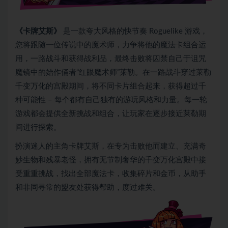
《卡牌艾斯》
是一款夸大风格的快节奏 Roguelike 游戏，
您将跟随一位传说中的魔术师，力争将他的魔法卡组合运
用，一路战斗和获得战利品，最终击败将囚禁自己于诅咒
魔镜中的始作俑者“红眼魔术师”莱勒。在一路战斗穿过莱勒
千变万化的宫殿期间，将不同卡片组合起来，获得超过千
种可能性 – 每个都有自己独有的游玩风格和力量。每一轮
游戏都会提供全新挑战和组合，让玩家在逐步接近莱勒期
间进行探索。
扮演迷人的主角卡牌艾斯，在专为击败他而建立、充满奇
妙生物和残暴老怪，拥有无节制奢华的千变万化宫殿中接
受重重挑战，找出全部魔法卡，收集碎片和金币，从助手
和非同寻常的盟友处获得帮助，度过难关。