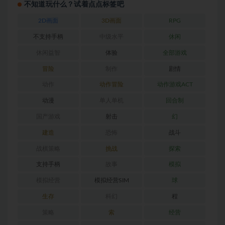
不知道玩什么？试着点点标签吧
2D画面
3D画面
RPG
不支持手柄
中级水平
休闲
休闲益智
体验
全部游戏
冒险
制作
剧情
动作
动作冒险
动作游戏ACT
动漫
单人单机
回合制
国产游戏
射击
幻
建造
恐怖
战斗
战棋策略
挑战
探索
支持手柄
故事
模拟
模拟经营
模拟经营SIM
球
生存
科幻
程
策略
索
经营