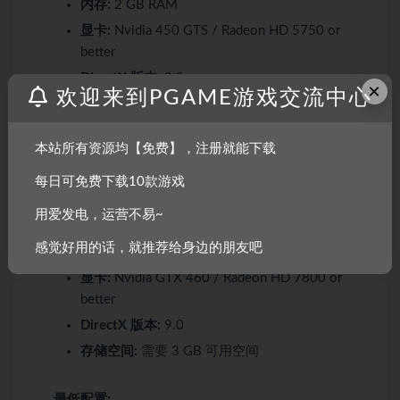
内存:
2 GB RAM
显卡:
Nvidia 450 GTS / Radeon HD 5750 or
better
DirectX 版本:
9.0
×
欢迎来到PGAME游戏交流中心
存储空间:
需要 3 GB 可用空间
本站所有资源均【免费】，注册就能下载
推荐配置:
每日可免费下载10款游戏
操作系统:
Windows 10
用爱发电，运营不易~
处理器:
Intel i5+
感觉好用的话，就推荐给身边的朋友吧
内存:
4 GB RAM
显卡:
Nvidia GTX 460 / Radeon HD 7800 or
better
DirectX 版本:
9.0
存储空间:
需要 3 GB 可用空间
最低配置: