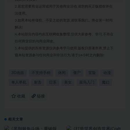
2.若您需要商业运营或用于其他商业活动,请您购买正版授权并合
法使用。
3.如果本站有侵犯、不妥之处的资源,请联系我们。将会第一时间
解决!
4.本站部分内容均由互联网收集整理,仅供大家参考、学习,不存在
任何商业目的与商业用途。
5.本站提供的所有资源仅供参考学习使用,版权归原著所有,禁止下
载本站资源参与任何商业和非法行为,请于24小时之内删除!
3D画面
不支持手柄
休闲
僵尸
冒险
动漫
单人单机
射击
日系
美女
菜鸟入门
魔幻
收藏
链接
相关文章