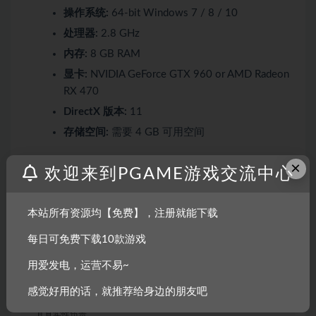
操作系统:
64-bit Windows 7 / 8 / 10
处理器:
2.8 GHz
内存:
8 GB RAM
显卡:
NVIDIA GeForce GTX 960 or AMD Radeon
RX 470
DirectX 版本:
11
存储空间:
需要 4 GB 可用空间
×
推荐配置:
欢迎来到PGAME游戏交流中心
需要 64 位处理器和操作系统
本站所有资源均【免费】，注册就能下载
每日可免费下载10款游戏
用爱发电，运营不易~
声明：
感觉好用的话，就推荐给身边的朋友吧
1.本站部分内容转载自其它媒体,但并不代表本站赞同其观点和对
其真实性负责。