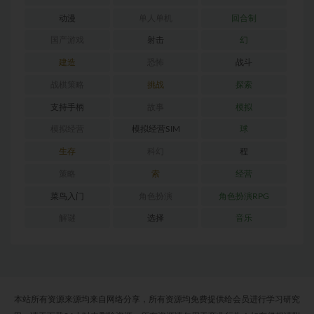
动漫
单人单机
回合制
国产游戏
射击
幻
建造
恐怖
战斗
战棋策略
挑战
探索
支持手柄
故事
模拟
模拟经营
模拟经营SIM
球
生存
科幻
程
策略
索
经营
菜鸟入门
角色扮演
角色扮演RPG
解谜
选择
音乐
本站所有资源来源均来自网络分享，所有资源均免费提供给会员进行学习研究