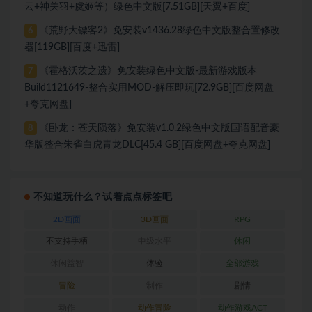
云+神关羽+虞姬等）绿色中文版[7.51GB][天翼+百度]
《荒野大镖客2》免安装v1436.28绿色中文版整合置修改
6
器[119GB][百度+迅雷]
《霍格沃茨之遗》免安装绿色中文版-最新游戏版本
7
Build1121649-整合实用MOD-解压即玩[72.9GB][百度网盘
+夸克网盘]
《卧龙：苍天陨落》免安装v1.0.2绿色中文版国语配音豪
8
华版整合朱雀白虎青龙DLC[45.4 GB][百度网盘+夸克网盘]
不知道玩什么？试着点点标签吧
2D画面
3D画面
RPG
不支持手柄
中级水平
休闲
休闲益智
体验
全部游戏
冒险
制作
剧情
动作
动作冒险
动作游戏ACT