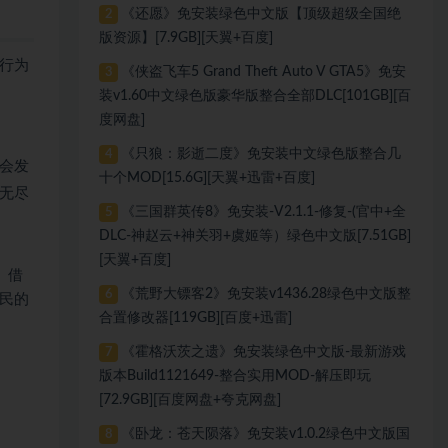
《还愿》免安装绿色中文版【顶级超级全国绝
2
版资源】[7.9GB][天翼+百度]
行为
《侠盗飞车5 Grand Theft Auto V GTA5》免安
3
装v1.60中文绿色版豪华版整合全部DLC[101GB][百
度网盘]
《只狼：影逝二度》免安装中文绿色版整合几
4
会发
十个MOD[15.6G][天翼+迅雷+百度]
无尽
《三国群英传8》免安装-V2.1.1-修复-(官中+全
5
DLC-神赵云+神关羽+虞姬等）绿色中文版[7.51GB]
[天翼+百度]
。借
《荒野大镖客2》免安装v1436.28绿色中文版整
6
民的
合置修改器[119GB][百度+迅雷]
《霍格沃茨之遗》免安装绿色中文版-最新游戏
7
版本Build1121649-整合实用MOD-解压即玩
[72.9GB][百度网盘+夸克网盘]
《卧龙：苍天陨落》免安装v1.0.2绿色中文版国
8