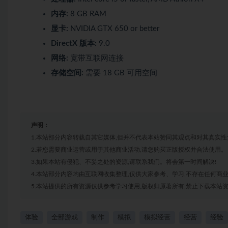
内存:
8 GB RAM
显卡:
NVIDIA GTX 650 or better
DirectX 版本:
9.0
网络:
宽带互联网连接
存储空间:
需要 18 GB 可用空间
声明：
1.本站部分内容转载自其它媒体,但并不代表本站赞同其观点和对其真实性
2.若您需要商业运营或用于其他商业活动,请您购买正版授权并合法使用。
3.如果本站有侵犯、不妥之处的资源,请联系我们。将会第一时间解决!
4.本站部分内容均由互联网收集整理,仅供大家参考、学习,不存在任何商
5.本站提供的所有资源仅供参考学习使用,版权归原著所有,禁止下载本站资
体验
全部游戏
制作
模拟
模拟经营
经营
经验