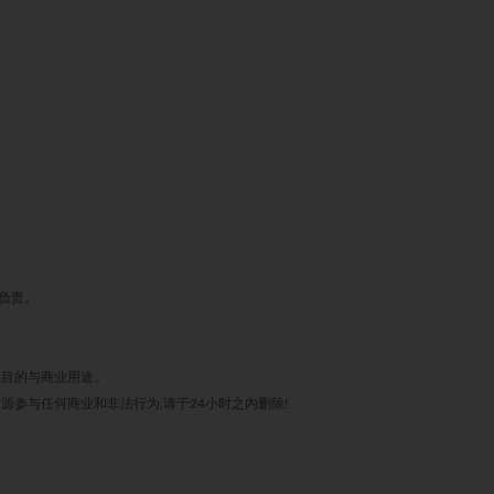
负责。
业目的与商业用途。
源参与任何商业和非法行为,请于24小时之内删除!