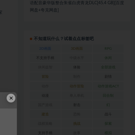
语配音豪华版整合朱雀白虎青龙DLC[45.4 GB][百度
网盘+夸克网盘]
家
不知道玩什么？试着点点标签吧
2D画面
3D画面
RPG
不支持手柄
中级水平
休闲
休闲益智
体验
全部游戏
冒险
制作
剧情
动作
动作冒险
动作游戏ACT
动漫
单人单机
回合制
×
国产游戏
射击
幻
建造
恐怖
战斗
战棋策略
挑战
探索
支持手柄
故事
模拟